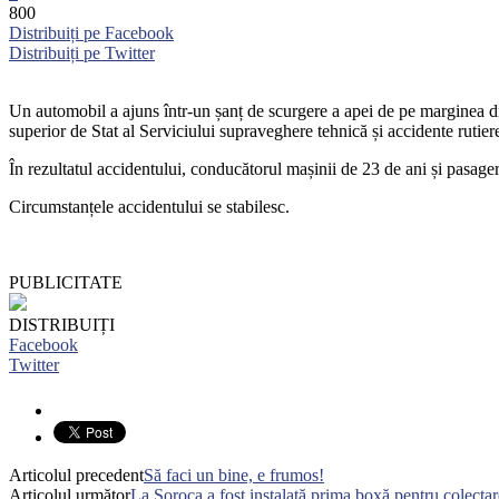
800
Distribuiți pe Facebook
Distribuiți pe Twitter
Un automobil a ajuns într-un șanț de scurgere a apei de pe marginea drum
superior de Stat al Serviciului supraveghere tehnică și accidente ruti
În rezultatul accidentului, conducătorul mașinii de 23 de ani și pasagera
Circumstanțele accidentului se stabilesc.
PUBLICITATE
DISTRIBUIȚI
Facebook
Twitter
Articolul precedent
Să faci un bine, e frumos!
Articolul următor
La Soroca a fost instalată prima boxă pentru colectare