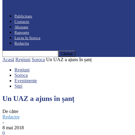
“Moro mahalajiu” Podcast cu Marin Alla
Publicitate
Contacte
Abonare
Rapoarte
Lucru în Soroca
Redacția
Acasă
Regiuni
Soroca
Un UAZ a ajuns în șanț
Regiuni
Soroca
Evenimente
Știri
Un UAZ a ajuns în șanț
De către
Redactor
-
8 mai 2018
0