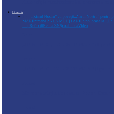
Autoritățile monitorizează alimentarea cu a
Divertis
Toate
,,Ziarul Nostru” cu povești
„Ziarul Nostru” pentru p
MARI
Întreabă ZN
LA MULŢI ANI
La noi acasă la…
La 
timp
Reflecții
Reteta ZN
Școala mea
Video
Drochia
„INIMI MICI, TALENTE MARI”(II parte)– C
Drochia
„INIMI MICI, TALENTE MARI”(I parte) –
Podcast
Moro mahalajiu Podcast cu Robert Cerari
Podcast