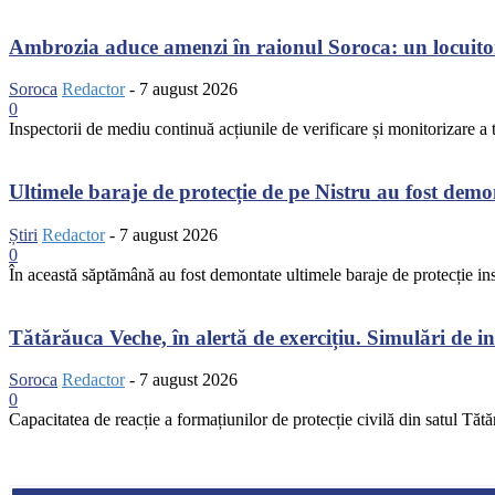
Ambrozia aduce amenzi în raionul Soroca: un locuito
Soroca
Redactor
-
7 august 2026
0
Inspectorii de mediu continuă acțiunile de verificare și monitorizare a te
Ultimele baraje de protecție de pe Nistru au fost dem
Știri
Redactor
-
7 august 2026
0
În această săptămână au fost demontate ultimele baraje de protecție inst
Tătărăuca Veche, în alertă de exercițiu. Simulări de inc
Soroca
Redactor
-
7 august 2026
0
Capacitatea de reacție a formațiunilor de protecție civilă din satul Tătă