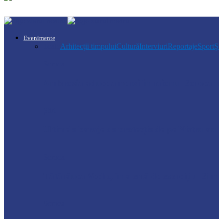
Evenimente
Toate
Arhitecții timpului
Cultură
Interviuri
Reportaje
Sport
Ș
Soroca
Ambrozia aduce amenzi în raionul Soroca: u
Știri
Ultimele baraje de protecție de pe Nistru a
Soroca
Tătărăuca Veche, în alertă de exercițiu. Simu
Soroca