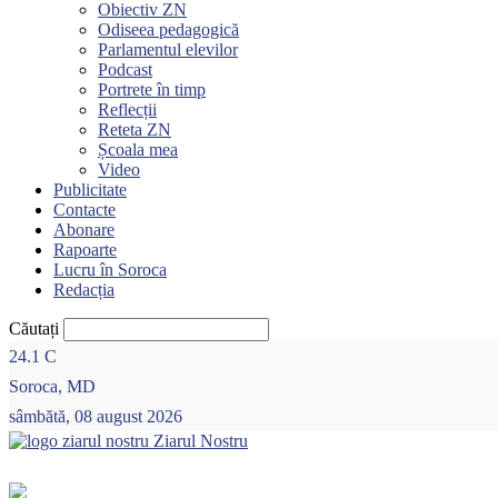
Obiectiv ZN
Odiseea pedagogică
Parlamentul elevilor
Podcast
Portrete în timp
Reflecții
Reteta ZN
Școala mea
Video
Publicitate
Contacte
Abonare
Rapoarte
Lucru în Soroca
Redacția
Căutați
24.1
C
Soroca, MD
sâmbătă, 08 august 2026
Ziarul Nostru