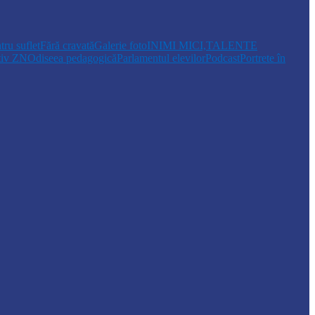
tru suflet
Fără cravată
Galerie foto
INIMI MICI,TALENTE
tiv ZN
Odiseea pedagogică
Parlamentul elevilor
Podcast
Portrete în