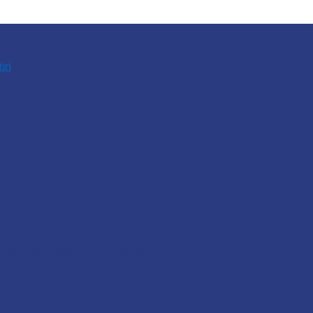
tiri
n locuitor din Răcovăț sancționat
u fost demontate. Ministrul…
lări de incendii și intervenții…