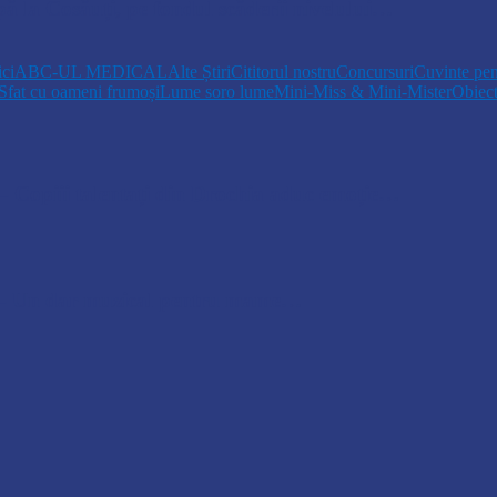
pă la Cosăuți, pe fondul scăderii nivelului…
ici
ABC-UL MEDICAL
Alte Știri
Cititorul nostru
Concursuri
Cuvinte pen
Sfat cu oameni frumoși
Lume soro lume
Mini-Miss & Mini-Mister
Obiec
opiii talentați din Drochia aduc emoție…
 Un dar muzical pentru mame…