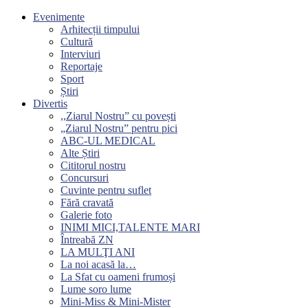
Evenimente
Arhitecții timpului
Cultură
Interviuri
Reportaje
Sport
Știri
Divertis
,,Ziarul Nostru” cu povești
„Ziarul Nostru” pentru pici
ABC-UL MEDICAL
Alte Știri
Cititorul nostru
Concursuri
Cuvinte pentru suflet
Fără cravată
Galerie foto
INIMI MICI,TALENTE MARI
Întreabă ZN
LA MULŢI ANI
La noi acasă la…
La Sfat cu oameni frumoși
Lume soro lume
Mini-Miss & Mini-Mister