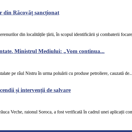
r din Răcovăț sancționat
renurilor din localitățile țării, în scopul identificării și combaterii focar
ontate. Ministrul Mediului: „Vom continua...
alate pe râul Nistru în urma poluării cu produse petroliere, cauzată de..
endii și intervenții de salvare
răuca Veche, raionul Soroca, a fost verificată în cadrul unei aplicații co