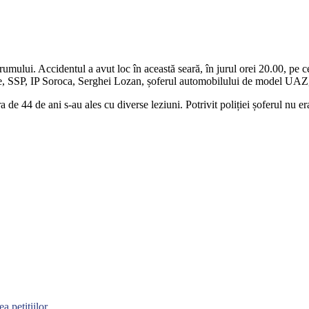
ului. Accidentul a avut loc în această seară, în jurul orei 20.00, pe cen
ere, SSP, IP Soroca, Serghei Lozan, șoferul automobilului de model UAZ, n
 de 44 de ani s-au ales cu diverse leziuni. Potrivit poliției șoferul nu era
a petițiilor