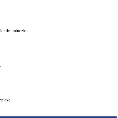
elor de ambrozie...
.
mplexe...