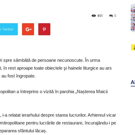
451
0
pe Twitter
ineri spre sâmbătă de persoane necunoscute. În urma
 în rest aproape toate obiectele şi hainele liturgice au ars
e au fost îngropate.
A
ropolitan a întreprins o vizită în parohia „Nașterea Maicii
 i-a relatat ierarhului despre starea lucrurilor. Arhiereul vicar
 mitropolitane pentru lucrările de restaurare, încurajându-i pe
repararea sfântului lăcaș.