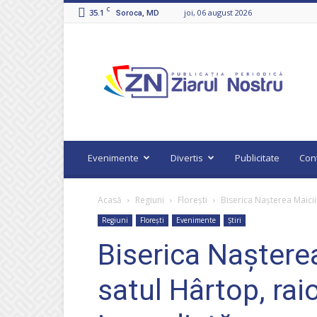
C
35.1
joi, 06 august 2026
Soroca, MD
Ziarul
Nostru
Evenimente
Divertis
Publicitate
Con
Acasă
Regiuni
Florești
Biserica Nașterea Maicii
Regiuni
Florești
Evenimente
Știri
Biserica Naștere
satul Hârtop, raio