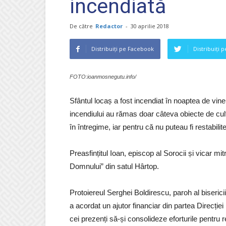
incendiată
De către
Redactor
-
30 aprilie 2018
Distribuiți pe Facebook
Distribuiți 
FOTO:ioanmosnegutu.info/
Sfântul locaș a fost incendiat în noaptea de v
incendiului au rămas doar câteva obiecte de cult,
în întregime, iar pentru că nu puteau fi restabilit
Preasfințitul Ioan, episcop al Sorocii și vicar mit
Domnului” din satul Hârtop.
Protoiereul Serghei Boldirescu, paroh al bisericii,
a acordat un ajutor financiar din partea Direcției
cei prezenți să-și consolideze eforturile pentru 