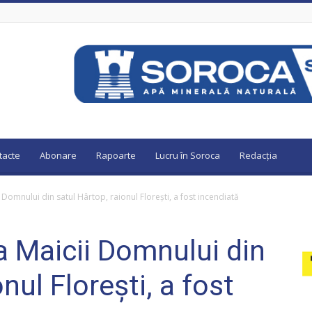
tacte
Abonare
Rapoarte
Lucru în Soroca
Redacția
 Domnului din satul Hârtop, raionul Florești, a fost incendiată
a Maicii Domnului din
nul Florești, a fost