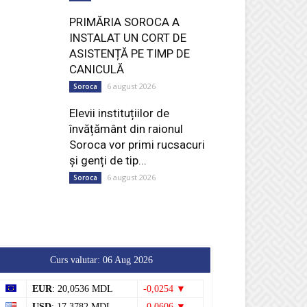
PRIMĂRIA SOROCA A
INSTALAT UN CORT DE
ASISTENȚĂ PE TIMP DE
CANICULĂ
6 august 2026
Soroca
Elevii instituțiilor de
învățământ din raionul
Soroca vor primi rucsacuri
și genți de tip...
6 august 2026
Soroca
Curs valutar: 06 Aug 2026
EUR
: 20,0536 MDL
-0,0254 ▼
USD
: 17,3782 MDL
-0,0606 ▼