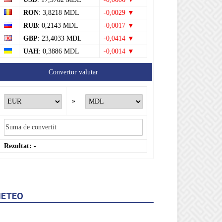
RON
: 3,8218 MDL
-0,0029 ▼
RUB
: 0,2143 MDL
-0,0017 ▼
GBP
: 23,4033 MDL
-0,0414 ▼
UAH
: 0,3886 MDL
-0,0014 ▼
Convertor valutar
»
Rezultat:
-
ETEO