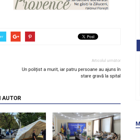
er
Articolul următor
Un polițist a murit, iar patru persoane au ajuns în
stare gravă la spital
I AUTOR
M