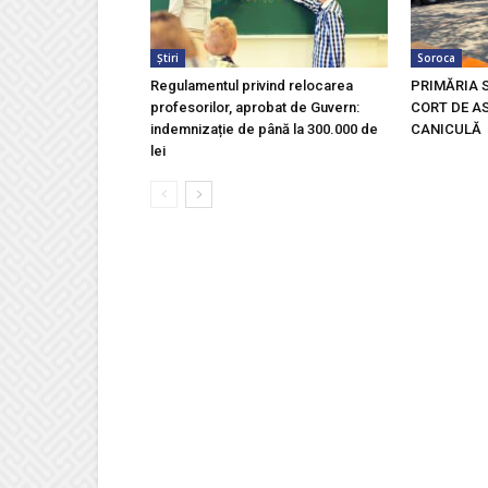
Știri
Soroca
Regulamentul privind relocarea
PRIMĂRIA 
profesorilor, aprobat de Guvern:
CORT DE AS
indemnizație de până la 300.000 de
CANICULĂ
lei