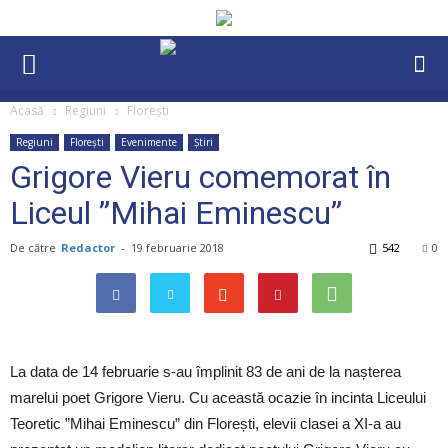
Acasă
Regiuni
Florești
Regiuni
Florești
Evenimente
Știri
Grigore Vieru comemorat în
Liceul ”Mihai Eminescu”
De către
Redactor
-
19 februarie 2018
542
0
La data de 14 februarie s-au împlinit 83 de ani de la nașterea
marelui poet Grigore Vieru. Cu această ocazie în incinta Liceului
Teoretic ”Mihai Eminescu” din Florești, elevii clasei a XI-a au