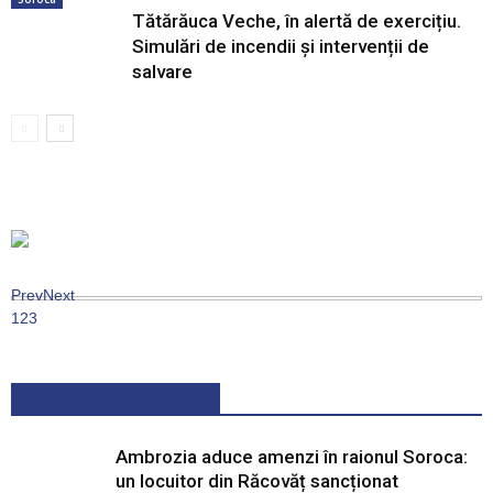
Tătărăuca Veche, în alertă de exercițiu.
Simulări de incendii și intervenții de
salvare
Prev
Next
1
2
3
ARTICOLE RECENTE
Ambrozia aduce amenzi în raionul Soroca:
un locuitor din Răcovăț sancționat