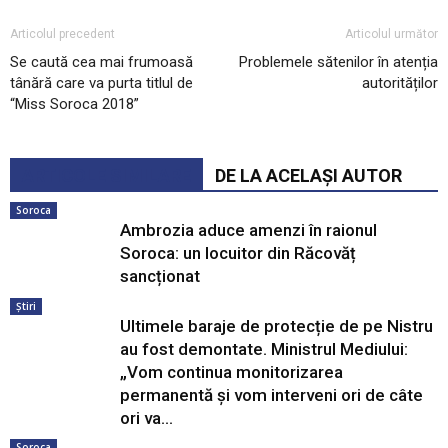
Articolul precedent
Articolul următor
Se caută cea mai frumoasă
Problemele sătenilor în atenția
tânără care va purta titlul de
autorităților
“Miss Soroca 2018”
ARTICOLE SIMILARE
DE LA ACELAȘI AUTOR
Soroca
Ambrozia aduce amenzi în raionul
Soroca: un locuitor din Răcovăț
sancționat
Știri
Ultimele baraje de protecție de pe Nistru
au fost demontate. Ministrul Mediului:
„Vom continua monitorizarea
permanentă și vom interveni ori de câte
ori va...
Soroca