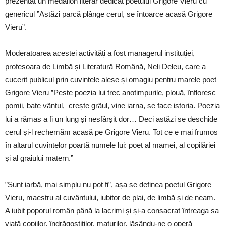
prezentat un medalion literar dedicat poetului Grigore Vieru cu
genericul ”Astăzi parcă plânge cerul, se întoarce acasă Grigore
Vieru”.
Moderatoarea acestei activități a fost managerul instituției,
profesoara de Limbă și Literatură Română, Neli Deleu, care a
cucerit publicul prin cuvintele alese și omagiu pentru marele poet
Grigore Vieru ”Peste poezia lui trec anotimpurile, plouă, înfloresc
pomii, bate vântul, crește grâul, vine iarna, se face istoria. Poezia
lui a rămas a fi un lung și nesfârșit dor… Deci astăzi se deschide
cerul și-l rechemăm acasă pe Grigore Vieru. Tot ce e mai frumos
în altarul cuvintelor poartă numele lui: poet al mamei, al copilăriei
și al graiului matern.”
”Sunt iarbă, mai simplu nu pot fi”, așa se definea poetul Grigore
Vieru, maestru al cuvântului, iubitor de plai, de limbă și de neam.
A iubit poporul român până la lacrimi și și-a consacrat întreaga sa
viață copiilor, îndrăgostiților, maturilor, lăsându-ne o operă