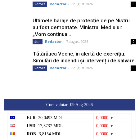
Redactor
-
7 august 2026
Soroca
0
Ultimele baraje de protecție de pe Nistru
au fost demontate. Ministrul Mediului:
„Vom continua...
Redactor
-
7 august 2026
Știri
0
Tătărăuca Veche, în alertă de exercițiu.
Simulări de incendii și intervenții de salvare
Redactor
-
7 august 2026
Soroca
0
Curs valutar: 09 Aug 2026
EUR
: 20,0493 MDL
0,0000 ▼
USD
: 17,3737 MDL
0,0000 ▼
RON
: 3,8154 MDL
0,0000 ▼