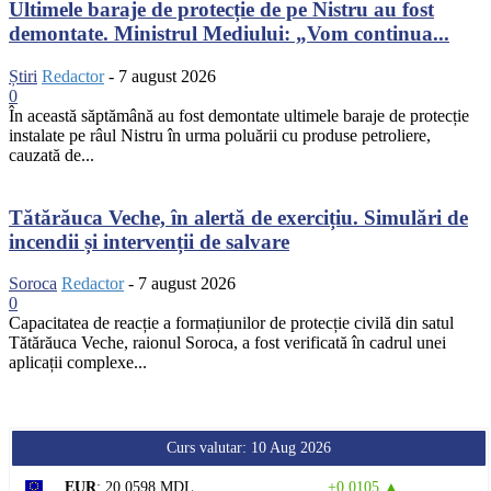
Ultimele baraje de protecție de pe Nistru au fost
demontate. Ministrul Mediului: „Vom continua...
Știri
Redactor
-
7 august 2026
0
În această săptămână au fost demontate ultimele baraje de protecție
instalate pe râul Nistru în urma poluării cu produse petroliere,
cauzată de...
Tătărăuca Veche, în alertă de exercițiu. Simulări de
incendii și intervenții de salvare
Soroca
Redactor
-
7 august 2026
0
Capacitatea de reacție a formațiunilor de protecție civilă din satul
Tătărăuca Veche, raionul Soroca, a fost verificată în cadrul unei
aplicații complexe...
Curs valutar: 10 Aug 2026
EUR
: 20,0598 MDL
+0,0105 ▲