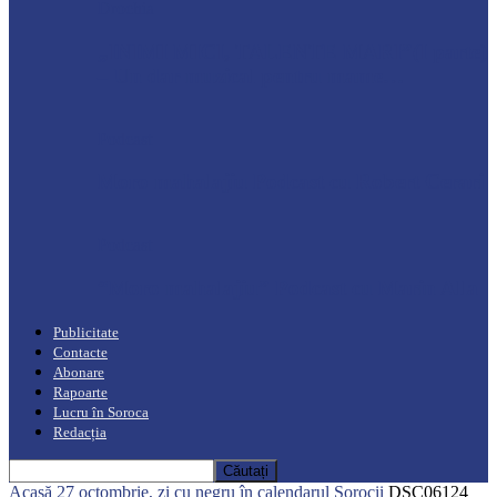
Drochia
„INIMI MICI, TALENTE MARI”(I parte)
– Un dar muzical pentru mame…
Podcast
Moro mahalajiu Podcast cu Robert Cerari
Podcast
“Moro mahalajiu” Podcast cu Marin Alla
Publicitate
Contacte
Abonare
Rapoarte
Lucru în Soroca
Redacția
Acasă
27 octombrie, zi cu negru în calendarul Sorocii
DSC06124