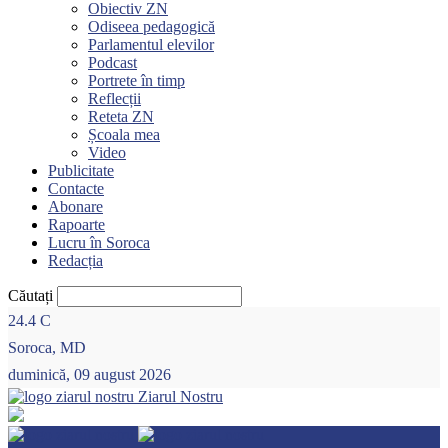
Obiectiv ZN
Odiseea pedagogică
Parlamentul elevilor
Podcast
Portrete în timp
Reflecții
Reteta ZN
Școala mea
Video
Publicitate
Contacte
Abonare
Rapoarte
Lucru în Soroca
Redacția
Căutați
24.4
C
Soroca, MD
duminică, 09 august 2026
Ziarul Nostru