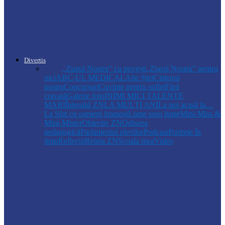
Autoritățile monitorizează alimentarea cu
apă la Cosăuți, pe fondul scăderii
nivelului…
Divertis
Toate
,,Ziarul Nostru” cu povești
„Ziarul Nostru” pentru
pici
ABC-UL MEDICAL
Alte Știri
Cititorul
nostru
Concursuri
Cuvinte pentru suflet
Fără
cravată
Galerie foto
INIMI MICI,TALENTE
MARI
Întreabă ZN
LA MULŢI ANI
La noi acasă la…
La Sfat cu oameni frumoși
Lume soro lume
Mini-Miss &
Mini-Mister
Obiectiv ZN
Odiseea
pedagogică
Parlamentul elevilor
Podcast
Portrete în
timp
Reflecții
Reteta ZN
Școala mea
Video
Drochia
„INIMI MICI, TALENTE MARI”(II
parte)– Copiii talentați din Drochia aduc
emoție…