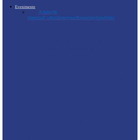
Evenimente
Toate
Arhitecții
timpului
Cultură
Interviuri
Reportaje
Sport
Știri
Soroca
Ambrozia aduce amenzi în raionul Soroca:
un locuitor din Răcovăț sancționat
Știri
Ultimele baraje de protecție de pe Nistru
au fost demontate. Ministrul…
Soroca
Tătărăuca Veche, în alertă de exercițiu.
Simulări de incendii și intervenții…
Soroca