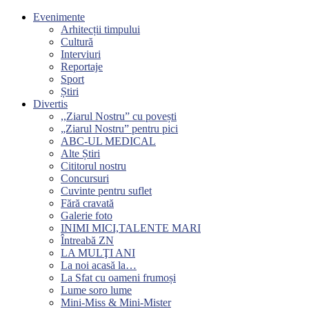
Evenimente
Arhitecții timpului
Cultură
Interviuri
Reportaje
Sport
Știri
Divertis
,,Ziarul Nostru” cu povești
„Ziarul Nostru” pentru pici
ABC-UL MEDICAL
Alte Știri
Cititorul nostru
Concursuri
Cuvinte pentru suflet
Fără cravată
Galerie foto
INIMI MICI,TALENTE MARI
Întreabă ZN
LA MULŢI ANI
La noi acasă la…
La Sfat cu oameni frumoși
Lume soro lume
Mini-Miss & Mini-Mister