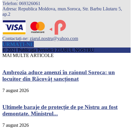
Telefon: 069326061
Adresa: Republica Moldova, mun.Soroca, Str. Barbu Lăutaru 5,
ap.2
Contactați-ne:
ziarul.nostru@yahoo.com
URMAȚI-NE
© 2021 Publicaţia Periodică ZIARUL NOSTRU
MAI MULTE ARTICOLE
Ambrozia aduce amenzi în raionul Soroca: un
locuitor din Răcovăț sancționat
7 august 2026
Ultimele baraje de protecție de pe Nistru au fost
demontate. Ministrul...
7 august 2026