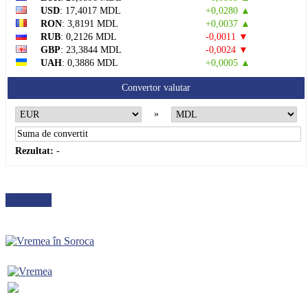
USD
: 17,4017 MDL
+0,0280 ▲
RON
: 3,8191 MDL
+0,0037 ▲
RUB
: 0,2126 MDL
-0,0011 ▼
GBP
: 23,3844 MDL
-0,0024 ▼
UAH
: 0,3886 MDL
+0,0005 ▲
Convertor valutar
»
Rezultat:
-
METEO