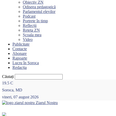
Obiectiv ZN
Odiseea pedagogică
Parlamentul elevilor
Podcast
Portrete în timp
Reflecții
Reteta ZN
Școala mea
Video
Publicitate
Contacte
Abonare
Rapoarte
Lucru în Soroca
Redacția
Căutați
19.5
C
Soroca, MD
vineri, 07 august 2026
Ziarul Nostru