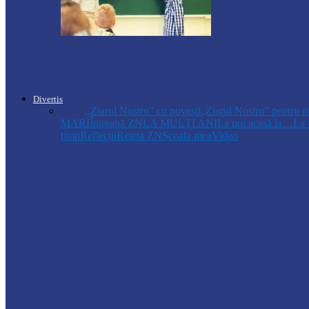
Știri
Regulamentul privind relocarea profesorilo
Divertis
Toate
,,Ziarul Nostru” cu povești
„Ziarul Nostru” pentru p
MARI
Întreabă ZN
LA MULŢI ANI
La noi acasă la…
La 
timp
Reflecții
Reteta ZN
Școala mea
Video
Drochia
„INIMI MICI, TALENTE MARI”(II parte)– C
Drochia
„INIMI MICI, TALENTE MARI”(I parte) –
Podcast