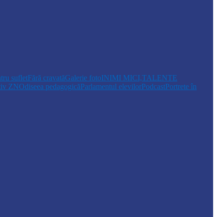
tru suflet
Fără cravată
Galerie foto
INIMI MICI,TALENTE
tiv ZN
Odiseea pedagogică
Parlamentul elevilor
Podcast
Portrete în