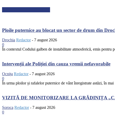
ARTICOLE RECENTE
Ploile puternice au blocat un sector de drum din Dro
Drochia
Redactor
-
7 august 2026
0
În contextul Codului galben de instabilitate atmosferică, emis pentru pe
Intervenții ale Poliției din cauza vremii nefavorabile
Ocnița
Redactor
-
7 august 2026
0
În urma ploilor și rafalelor puternice de vânt înregistrate astăzi, în mai
VIZITĂ DE MONITORIZARE LA GRĂDINIȚA „
Soroca
Redactor
-
7 august 2026
0