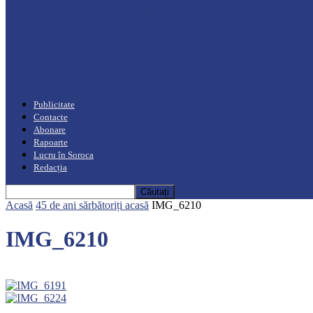
Moro mahalajiu Podcast cu Robert Cerari
Podcast
“Moro mahalajiu” Podcast cu Marin Alla
Publicitate
Contacte
Abonare
Rapoarte
Lucru în Soroca
Redacția
Acasă
45 de ani sărbătoriți acasă
IMG_6210
IMG_6210