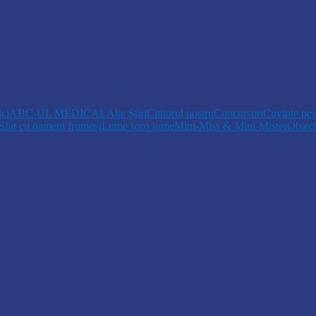
r, aprobat de Guvern: indemnizație de până la…
ici
ABC-UL MEDICAL
Alte Știri
Cititorul nostru
Concursuri
Cuvinte pen
Sfat cu oameni frumoși
Lume soro lume
Mini-Miss & Mini-Mister
Obiec
opiii talentați din Drochia aduc emoție…
 Un dar muzical pentru mame…