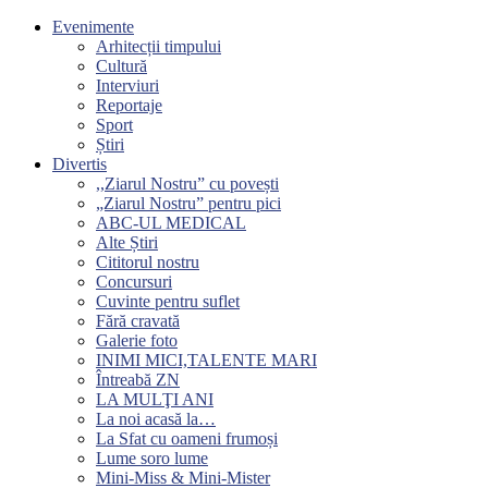
Evenimente
Arhitecții timpului
Cultură
Interviuri
Reportaje
Sport
Știri
Divertis
,,Ziarul Nostru” cu povești
„Ziarul Nostru” pentru pici
ABC-UL MEDICAL
Alte Știri
Cititorul nostru
Concursuri
Cuvinte pentru suflet
Fără cravată
Galerie foto
INIMI MICI,TALENTE MARI
Întreabă ZN
LA MULŢI ANI
La noi acasă la…
La Sfat cu oameni frumoși
Lume soro lume
Mini-Miss & Mini-Mister