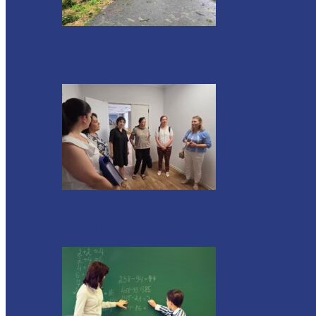
Ocnița
Intervenții ale Poliției din cauza vremii nefa
Soroca
VIZITĂ DE MONITORIZARE LA GRĂDI