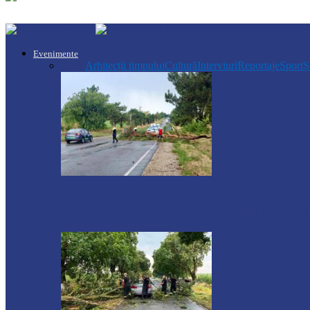
Evenimente
Toate
Arhitecții timpului
Cultură
Interviuri
Reportaje
Sport
Ș
Drochia
Ploile puternice au blocat un sector de dr