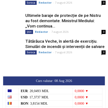
Redactor
-
7 august 2026
Soroca
0
Ultimele baraje de protecție de pe Nistru
au fost demontate. Ministrul Mediului:
„Vom continua...
Redactor
-
7 august 2026
Știri
0
Tătărăuca Veche, în alertă de exercițiu.
Simulări de incendii și intervenții de salvare
Redactor
-
7 august 2026
Soroca
0
Curs valutar: 08 Aug 2026
EUR
: 20,0493 MDL
0,0000 ▼
USD
: 17,3737 MDL
0,0000 ▼
RON
: 3,8154 MDL
0,0000 ▼