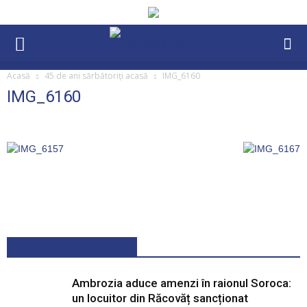
Acasă
45 de ani sărbătoriți acasă
IMG_6160
IMG_6160
ARTICOLE RECENTE
Ambrozia aduce amenzi în raionul Soroca:
un locuitor din Răcovăț sancționat