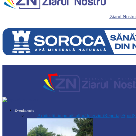
Ziarul Nostru
Evenimente
Toate
Arhitecții timpului
Cultură
Interviuri
Reportaje
Sport
Ș