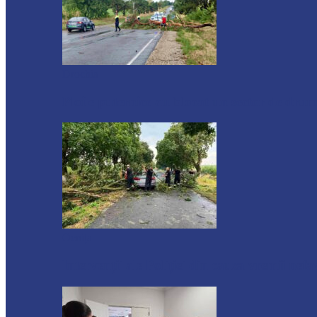
Drochia
Ploile puternice au blocat un sector de dr
Ocnița
Intervenții ale Poliției din cauza vremii nefa