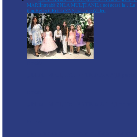
MARI
Întreabă ZN
LA MULŢI ANI
La noi acasă la…
La 
timp
Reflecții
Reteta ZN
Școala mea
Video
Drochia
„INIMI MICI, TALENTE MARI”(II parte)– C
Drochia
„INIMI MICI, TALENTE MARI”(I parte) –
Podcast
Moro mahalajiu Podcast cu Robert Cerari