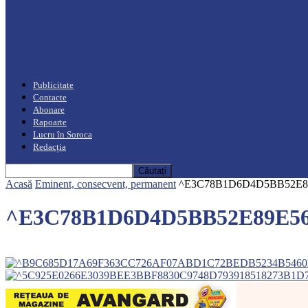
Podcast
“Moro mahalajiu” Podcast cu Marin Alla
Publicitate
Contacte
Abonare
Rapoarte
Lucru în Soroca
Redacția
Acasă
Eminent, consecvent, permanent
^E3C78B1D6D4D5BB52E89E
^E3C78B1D6D4D5BB52E89E567