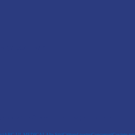
NIȚA „CĂLINA”
r, aprobat de Guvern: indemnizație de până la…
ici
ABC-UL MEDICAL
Alte Știri
Cititorul nostru
Concursuri
Cuvinte pen