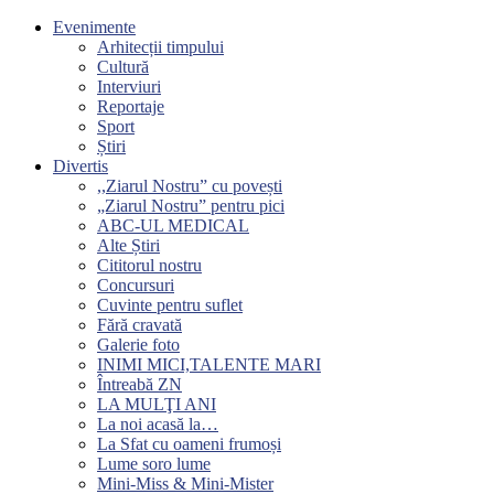
Evenimente
Arhitecții timpului
Cultură
Interviuri
Reportaje
Sport
Știri
Divertis
,,Ziarul Nostru” cu povești
„Ziarul Nostru” pentru pici
ABC-UL MEDICAL
Alte Știri
Cititorul nostru
Concursuri
Cuvinte pentru suflet
Fără cravată
Galerie foto
INIMI MICI,TALENTE MARI
Întreabă ZN
LA MULŢI ANI
La noi acasă la…
La Sfat cu oameni frumoși
Lume soro lume
Mini-Miss & Mini-Mister