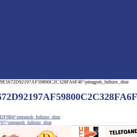
5672D92197AF59800C2C328FA6F4F^pimgpsh_fullsize_distr
2D92197AF59800C2C328FA6F4F^