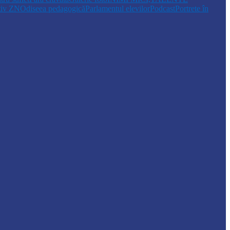
tiv ZN
Odiseea pedagogică
Parlamentul elevilor
Podcast
Portrete în