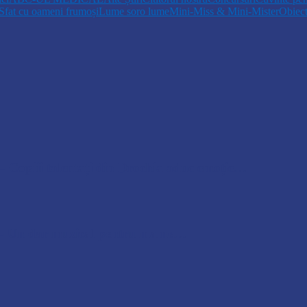
Sfat cu oameni frumoși
Lume soro lume
Mini-Miss & Mini-Mister
Obiec
opiii talentați din Drochia aduc emoție…
 Un dar muzical pentru mame…