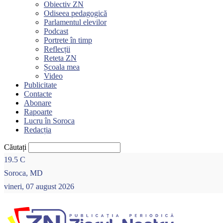
Obiectiv ZN
Odiseea pedagogică
Parlamentul elevilor
Podcast
Portrete în timp
Reflecții
Reteta ZN
Școala mea
Video
Publicitate
Contacte
Abonare
Rapoarte
Lucru în Soroca
Redacția
Căutați
19.5
C
Soroca, MD
vineri, 07 august 2026