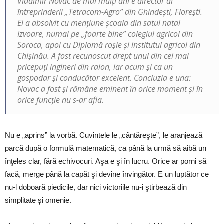
Vladimir Novac de mai mulţi ani e director al
întreprinderii „Tetracom-Agro” din Ghindeşti, Floreşti.
El a absolvit cu menţiune şcoala din satul natal
Izvoare, numai pe „foarte bine” colegiul agricol din
Soroca, apoi cu Diplomă roşie şi institutul agricol din
Chişinău. A fost recunoscut drept unul din cei mai
pricepuţi ingineri din raion, iar acum şi ca un
gospodar şi conducător excelent. Concluzia e una:
Novac a fost şi rămâne eminent în orice moment şi în
orice funcţie nu s-ar afla.
Nu e „aprins” la vorbă. Cuvintele le „cântăreşte”, le aranjează
parcă după o formulă matematică, ca până la urmă să aibă un
înţeles clar, fără echivocuri. Aşa e şi în lucru. Orice ar porni să
facă, merge până la capăt şi devine învingător. E un luptător ce
nu-l doboară piedicile, dar nici victoriile nu-i ştirbează din
simplitate şi omenie.