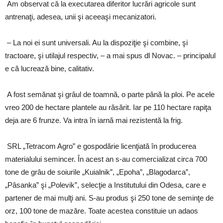
Am observat că la executarea diferitor lucrări agricole sunt
antrenaţi, adesea, unii şi aceeaşi mecanizatori.
– La noi ei sunt universali. Au la dispoziţie şi combine, şi
tractoare, şi utilajul respectiv, – a mai spus dl Novac. – principalul
e că lucrează bine, calitativ.
A fost semănat şi grâul de toamnă, o parte până la ploi. Pe acele
vreo 200 de hectare plantele au răsărit. Iar pe 110 hectare rapiţa
deja are 6 frunze. Va intra în iarnă mai rezistentă la frig.
SRL „Tetracom Agro” e gospodărie licenţiată în producerea
materialului semincer. În acest an s-au comercializat circa 700
tone de grâu de soiurile „Kuialnik”, „Epoha”, „Blagodarca”,
„Pâsanka” şi „Polevik”, selecţie a
I
nstitutului din Odesa, care e
partener de mai mulţi ani. S-au produs şi 250 tone de seminţe de
orz, 100 tone de mazăre. Toate acestea constituie un adaos