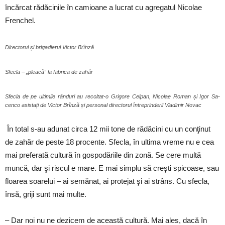
încărcat rădăcinile în camioane a lucrat cu agregatul Nicolae
Frenchel.
Directorul și brigadierul Victor Brînză
Sfecla – „pleacă” la fabrica de zahăr
Sfecla de pe ultimile rânduri au recoltat-o Grigore Celpan, Nicolae Roman și Igor Sa-
cenco asistați de Victor Brînză și personal directorul întreprinderii Vladimir Novac
În total s-au adunat circa 12 mii tone de rădăcini cu un conţinut
de zahăr de peste 18 procente.
Sfecla, în ultima vreme nu e cea
mai preferată cultură în gospodăriile din zonă. Se cere multă
muncă, dar şi riscul e mare. E mai simplu să creşti spicoase, sau
floarea soarelui – ai semănat, ai protejat şi ai strâns. Cu sfecla,
însă, griji sunt mai multe.
– Dar noi nu ne dezicem de această cultură. Mai ales, dacă în