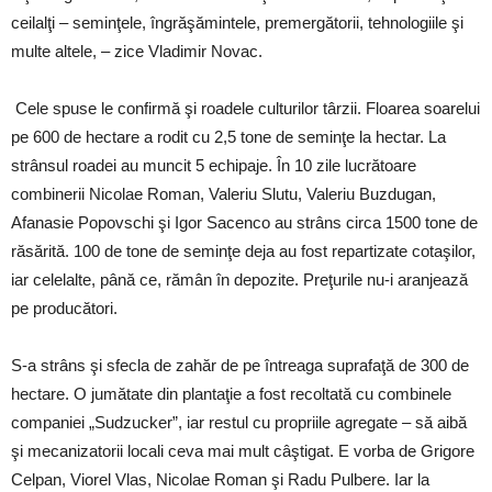
ceilalţi – seminţele, îngrăşămintele, premergătorii, tehnologiile şi
multe altele, – zice Vladimir Novac.
Cele spuse le confirmă şi roadele culturilor târzii. Floarea soarelui
pe 600 de hectare a rodit cu 2,5 tone de seminţe la hectar. La
strânsul roadei au muncit 5 echipaje. În 10 zile lucrătoare
combinerii Nicolae Roman, Valeriu Slutu, Valeriu Buzdugan,
Afanasie Popovschi şi Igor Sacenco au strâns circa 1500 tone de
răsărită. 100 de tone de seminţe deja au fost repartizate cotaşilor,
iar celelalte, până ce, rămân în depozite. Preţurile nu-i aranjează
pe producători.
S-a strâns şi sfecla de zahăr de pe întreaga suprafaţă de 300 de
hectare. O jumătate din plantaţie a fost recoltată cu combinele
companiei „Sudzucker”, iar restul cu propriile agregate – să aibă
şi mecanizatorii locali ceva mai mult câştigat. E vorba de Grigore
Celpan, Viorel Vlas, Nicolae Roman şi Radu Pulbere. Iar la