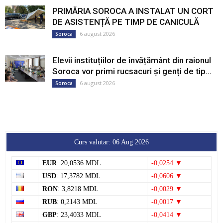
PRIMĂRIA SOROCA A INSTALAT UN CORT
DE ASISTENȚĂ PE TIMP DE CANICULĂ
6 august 2026
Soroca
Elevii instituțiilor de învățământ din raionul
Soroca vor primi rucsacuri și genți de tip...
6 august 2026
Soroca
Curs valutar: 06 Aug 2026
EUR
: 20,0536 MDL
-0,0254 ▼
USD
: 17,3782 MDL
-0,0606 ▼
RON
: 3,8218 MDL
-0,0029 ▼
RUB
: 0,2143 MDL
-0,0017 ▼
GBP
: 23,4033 MDL
-0,0414 ▼