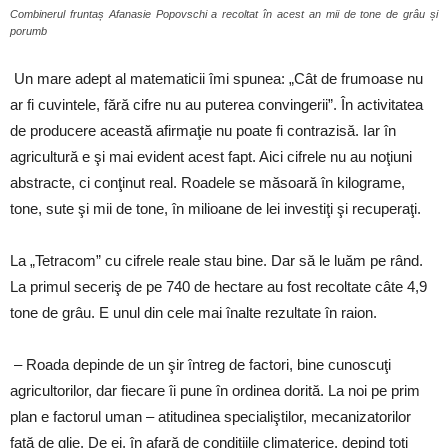
Combinerul fruntaș Afanasie Popovschi a recoltat în acest an mii de tone de grâu și
porumb
Un mare adept al matematicii îmi spunea: „Cât de frumoase nu
ar fi cuvintele, fără cifre nu au puterea convingerii”. În activitatea
de producere această afirmaţie nu poate fi contrazisă. Iar în
agricultură e şi mai evident acest fapt. Aici cifrele nu au noţiuni
abstracte, ci conţinut real. Roadele se măsoară în kilograme,
tone, sute şi mii de tone, în milioane de lei investiţi şi recuperaţi.
La „Tetracom” cu cifrele reale stau bine. Dar să le luăm pe rând.
La primul seceriş de pe 740 de hectare au fost recoltate câte 4,9
tone de grâu. E unul din cele mai înalte rezultate în raion.
– Roada depinde de un şir întreg de factori, bine cunoscuţi
agricultorilor, dar fiecare îi pune în ordinea dorită. La noi pe prim
plan e factorul uman – atitudinea specialiştilor, mecanizatorilor
faţă de glie. De ei, în afară de condiţiile climaterice, depind toţi