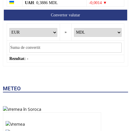
UAH
: 0,3886 MDL
-0,0014 ▼
Convertor valutar
»
Rezultat:
-
METEO