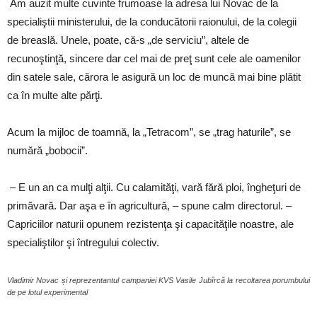
Am auzit multe cuvinte frumoase la adresa lui Novac de la
specialiştii ministerului, de la conducătorii raionului, de la colegii
de breaslă. Unele, poate, că-s „de serviciu”, altele de
recunoştinţă, sincere dar cel mai de preţ sunt cele ale oamenilor
din satele sale, cărora le asigură un loc de muncă mai bine plătit
ca în multe alte părţi.
Acum la mijloc de toamnă, la „Tetracom”, se „trag haturile”, se
numără „bobocii”.
– E un an ca mulţi alţii. Cu calamităţi, vară fără ploi, îngheţuri de
primăvară. Dar aşa e în agricultură, – spune calm directorul. –
Capriciilor naturii opunem rezistenţa şi capacităţile noastre, ale
specialiştilor şi întregului colectiv.
Vladimir Novac și reprezentantul campaniei KVS Vasile Jubîrcă la recoltarea porumbului
de pe lotul experimental