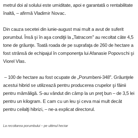
metrul doi al solului este umiditate, apoi e garantată o rentabilitate
înaltă, – afirmă Vladimir Novac.
Din cauza secetei din iunie-august mai mult a avut de suferit
porumbul. Însă şi în aşa condiţii la „Tatracom” au recoltat câte 4,5
tone de grăunţe. Toată roada de pe suprafaţa de 260 de hectare a
fost strânsă de echipajul în componenţa lui Afanasie Popovschi şi
Viorel Vlas.
– 100 de hectare au fost ocupate de „Porumbeni-348”. Grăunţele
acestui hibrid se utilizează pentru producerea crupelor şi făinii
pentru mămăligă. S-au vândut din câmp la un preţ bun – de 3,5 lei
pentru un kilogram. E cam cu un leu şi ceva mai mult decât
pentru ceilalţi hibrizi, – ne-a explicat directorul.
La recoltarea porumbului – pe ultimul hectar