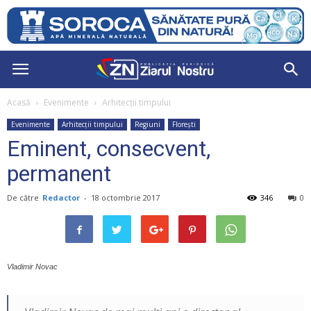
Acasă
Evenimente
Arhitecții timpului
Evenimente
Arhitecții timpului
Regiuni
Florești
Eminent, consecvent,
permanent
De către
Redactor
-
18 octombrie 2017
346
0
Vladimir Novac