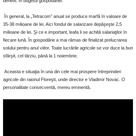
benefic în bugetul gospodăriei.
În general, la „Tetracom” anual se produce marfă în valoare de
35-38 milioane de lei. Aici fondul de salarizare depăşeşte 2,5
milioane de lei. Şi ce e important, leafa li se achită salariaţilor în
fiecare lună. În gospodărie a mai rămas de finalizat prelucrarea
solului pentru anul viitor. Toate lucrările agricole se vor duce la bun
sfârşit, cel târziu, până la 1 noiembrie.
Aceasta e situaţia în una din cele mai prospere întreprinderi
agricole din raionul Floreşti, unde director e Vladimir Novac. O
personalitate consecventă, mereu eminentă.