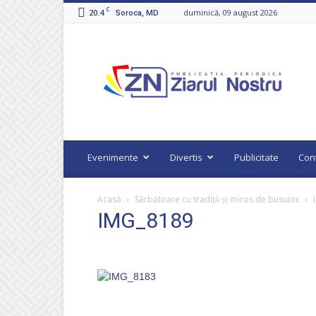
C
20.4
duminică, 09 august 2026
Soroca, MD
Ziarul
Nostru
Evenimente
Divertis
Publicitate
Con
Acasă
Sărbătoare cu tradiții și miros de busuioc
IMG_8189