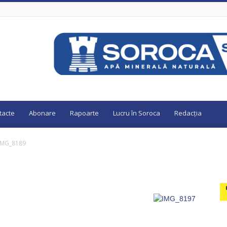
tacte
Abonare
Rapoarte
Lucru în Soroca
Redacția
IMG_8189