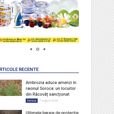
RTICOLE RECENTE
Ambrozia aduce amenzi în
raionul Soroca: un locuitor
din Răcovăț sancționat
7 august 2026
Soroca
Ultimele baraje de protecție