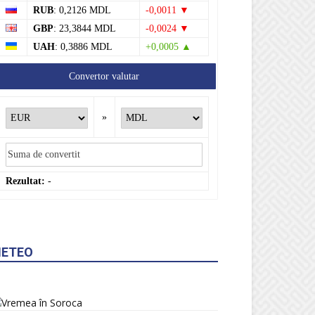
RUB
: 0,2126 MDL
-0,0011 ▼
GBP
: 23,3844 MDL
-0,0024 ▼
UAH
: 0,3886 MDL
+0,0005 ▲
Convertor valutar
»
Rezultat:
-
ETEO