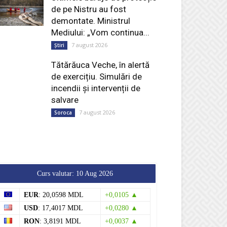
de pe Nistru au fost
demontate. Ministrul
Mediului: „Vom continua...
7 august 2026
Știri
Tătărăuca Veche, în alertă
de exercițiu. Simulări de
incendii și intervenții de
salvare
7 august 2026
Soroca
Curs valutar: 10 Aug 2026
EUR
: 20,0598 MDL
+0,0105 ▲
USD
: 17,4017 MDL
+0,0280 ▲
RON
: 3,8191 MDL
+0,0037 ▲