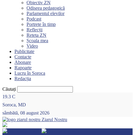
Obiectiv ZN
Odiseea pedagogică
Parlamentul elevilor
Podcast
Portrete în timp
Reflecții
Reteta ZN
Școala mea
Video
Publicitate
Contacte
Abonare
Rapoarte
Lucru în Soroca
Redacția
Căutați
19.3
C
Soroca, MD
sâmbătă, 08 august 2026
Ziarul Nostru