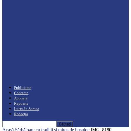
Drochia
„INIMI MICI, TALENTE MARI”(I parte)
– Un dar muzical pentru mame…
Podcast
Moro mahalajiu Podcast cu Robert Cerari
Podcast
“Moro mahalajiu” Podcast cu Marin Alla
Publicitate
Contacte
Abonare
Rapoarte
Lucru în Soroca
Redacția
Acasă
Sărbătoare cu tradiții și miros de busuioc
IMG_8180