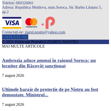
Telefon: 069326061
Adresa: Republica Moldova, mun.Soroca, Str. Barbu Lăutaru 5,
ap.2
Contactați-ne:
ziarul.nostru@yahoo.com
URMAȚI-NE
© 2021 Publicaţia Periodică ZIARUL NOSTRU
MAI MULTE ARTICOLE
Ambrozia aduce amenzi în raionul Soroca: un
locuitor din Răcovăț sancționat
7 august 2026
Ultimele baraje de protecție de pe Nistru au fost
demontate. Ministrul...
7 august 2026