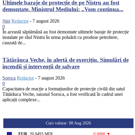
Ultimele baraje de protecție de pe Nistru au fost
demontate. Ministrul Mediului: „Vom continua...
Știri
Redactor
-
7 august 2026
0
În această săptămână au fost demontate ultimele baraje de protecție
instalate pe râul Nistru în urma poluării cu produse petroliere,
cauzată de...
Tătărăuca Veche, în alertă de exercițiu. Simulări de
incendii și intervenții de salvare
Soroca
Redactor
-
7 august 2026
0
Capacitatea de reacție a formațiunilor de protecție civilă din satul
Tătărăuca Veche, raionul Soroca, a fost verificată în cadrul unei
aplicații complexe...
Curs valutar: 08 Aug 2026
EUR
: 20,0493 MDL
0,0000 ▼