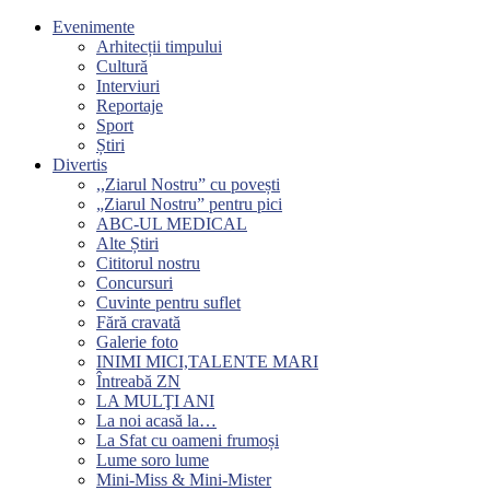
Evenimente
Arhitecții timpului
Cultură
Interviuri
Reportaje
Sport
Știri
Divertis
,,Ziarul Nostru” cu povești
„Ziarul Nostru” pentru pici
ABC-UL MEDICAL
Alte Știri
Cititorul nostru
Concursuri
Cuvinte pentru suflet
Fără cravată
Galerie foto
INIMI MICI,TALENTE MARI
Întreabă ZN
LA MULŢI ANI
La noi acasă la…
La Sfat cu oameni frumoși
Lume soro lume
Mini-Miss & Mini-Mister