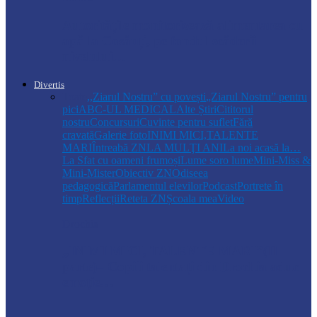
Autoritățile monitorizează alimentarea cu
apă la Cosăuți, pe fondul scăderii
nivelului…
Divertis
Toate
,,Ziarul Nostru” cu povești
„Ziarul Nostru” pentru
pici
ABC-UL MEDICAL
Alte Știri
Cititorul
nostru
Concursuri
Cuvinte pentru suflet
Fără
cravată
Galerie foto
INIMI MICI,TALENTE
MARI
Întreabă ZN
LA MULŢI ANI
La noi acasă la…
La Sfat cu oameni frumoși
Lume soro lume
Mini-Miss &
Mini-Mister
Obiectiv ZN
Odiseea
pedagogică
Parlamentul elevilor
Podcast
Portrete în
timp
Reflecții
Reteta ZN
Școala mea
Video
Drochia
„INIMI MICI, TALENTE MARI”(II
parte)– Copiii talentați din Drochia aduc
emoție…