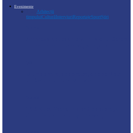
Evenimente
Toate
Arhitecții
timpului
Cultură
Interviuri
Reportaje
Sport
Știri
Soroca
Ambrozia aduce amenzi în raionul Soroca:
un locuitor din Răcovăț sancționat
Știri
Ultimele baraje de protecție de pe Nistru
au fost demontate. Ministrul…
Soroca
Tătărăuca Veche, în alertă de exercițiu.
Simulări de incendii și intervenții…
Soroca