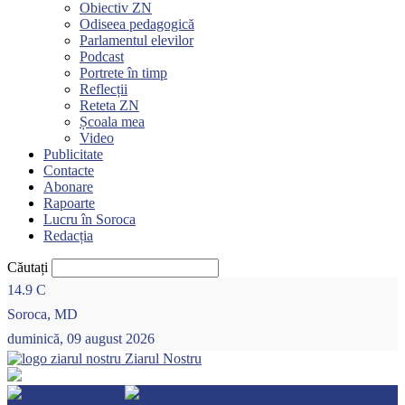
Obiectiv ZN
Odiseea pedagogică
Parlamentul elevilor
Podcast
Portrete în timp
Reflecții
Reteta ZN
Școala mea
Video
Publicitate
Contacte
Abonare
Rapoarte
Lucru în Soroca
Redacția
Căutați
14.9
C
Soroca, MD
duminică, 09 august 2026
Ziarul Nostru