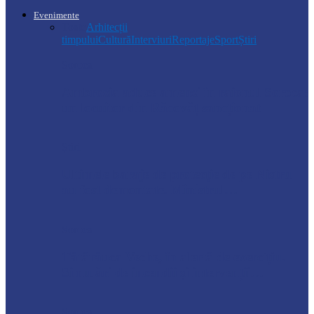
Evenimente
Toate
Arhitecții
timpului
Cultură
Interviuri
Reportaje
Sport
Știri
Soroca
Ambrozia aduce amenzi în raionul Soroca:
un locuitor din Răcovăț sancționat
Știri
Ultimele baraje de protecție de pe Nistru
au fost demontate. Ministrul…
Soroca
Tătărăuca Veche, în alertă de exercițiu.
Simulări de incendii și intervenții…
Soroca