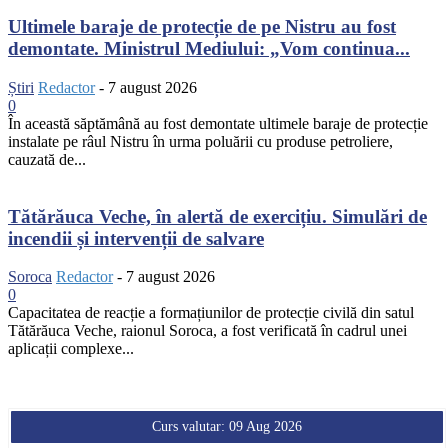
Ultimele baraje de protecție de pe Nistru au fost
demontate. Ministrul Mediului: „Vom continua...
Știri
Redactor
-
7 august 2026
0
În această săptămână au fost demontate ultimele baraje de protecție
instalate pe râul Nistru în urma poluării cu produse petroliere,
cauzată de...
Tătărăuca Veche, în alertă de exercițiu. Simulări de
incendii și intervenții de salvare
Soroca
Redactor
-
7 august 2026
0
Capacitatea de reacție a formațiunilor de protecție civilă din satul
Tătărăuca Veche, raionul Soroca, a fost verificată în cadrul unei
aplicații complexe...
Curs valutar: 09 Aug 2026