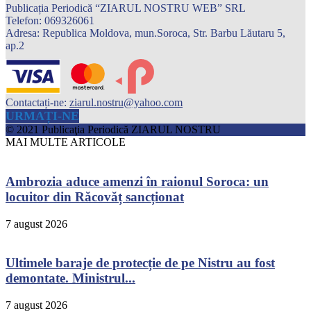
Publicația Periodică “ZIARUL NOSTRU WEB” SRL
Telefon: 069326061
Adresa: Republica Moldova, mun.Soroca, Str. Barbu Lăutaru 5,
ap.2
Contactați-ne:
ziarul.nostru@yahoo.com
URMAȚI-NE
© 2021 Publicaţia Periodică ZIARUL NOSTRU
MAI MULTE ARTICOLE
Ambrozia aduce amenzi în raionul Soroca: un
locuitor din Răcovăț sancționat
7 august 2026
Ultimele baraje de protecție de pe Nistru au fost
demontate. Ministrul...
7 august 2026