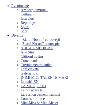
Evenimente
Arhitecții timpului
Cultură
Interviuri
Reportaje
Sport
Știri
Divertis
,,Ziarul Nostru” cu povești
„Ziarul Nostru” pentru pici
ABC-UL MEDICAL
Alte Știri
Cititorul nostru
Concursuri
Cuvinte pentru suflet
Fără cravată
Galerie foto
INIMI MICI,TALENTE MARI
Întreabă ZN
LA MULŢI ANI
La noi acasă la…
La Sfat cu oameni frumoși
Lume soro lume
Mini-Miss & Mini-Mister