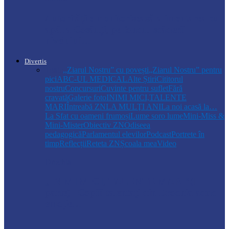
Autoritățile monitorizează alimentarea cu
apă la Cosăuți, pe fondul scăderii
nivelului…
Divertis
Toate
,,Ziarul Nostru” cu povești
„Ziarul Nostru” pentru
pici
ABC-UL MEDICAL
Alte Știri
Cititorul
nostru
Concursuri
Cuvinte pentru suflet
Fără
cravată
Galerie foto
INIMI MICI,TALENTE
MARI
Întreabă ZN
LA MULŢI ANI
La noi acasă la…
La Sfat cu oameni frumoși
Lume soro lume
Mini-Miss &
Mini-Mister
Obiectiv ZN
Odiseea
pedagogică
Parlamentul elevilor
Podcast
Portrete în
timp
Reflecții
Reteta ZN
Școala mea
Video
Drochia
„INIMI MICI, TALENTE MARI”(II
parte)– Copiii talentați din Drochia aduc
emoție…