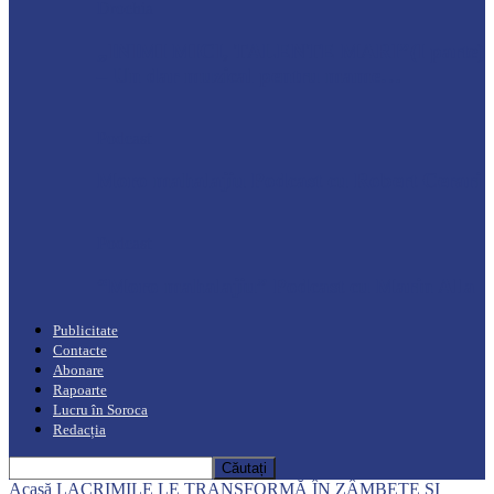
Drochia
„INIMI MICI, TALENTE MARI”(I parte)
– Un dar muzical pentru mame…
Podcast
Moro mahalajiu Podcast cu Robert Cerari
Podcast
“Moro mahalajiu” Podcast cu Marin Alla
Publicitate
Contacte
Abonare
Rapoarte
Lucru în Soroca
Redacția
Acasă
LACRIMILE LE TRANSFORMĂ ÎN ZÂMBETE ŞI