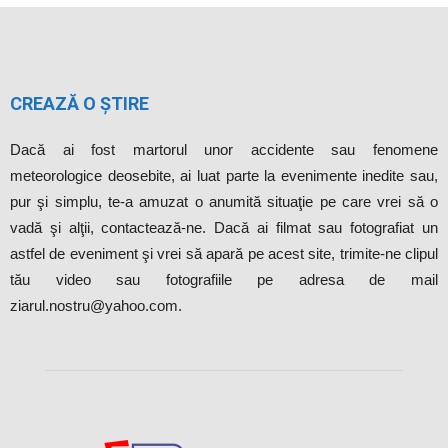
CREAZĂ O ȘTIRE
Dacă ai fost martorul unor accidente sau fenomene
meteorologice deosebite, ai luat parte la evenimente inedite sau,
pur şi simplu, te-a amuzat o anumită situaţie pe care vrei să o
vadă şi alţii, contactează-ne. Dacă ai filmat sau fotografiat un
astfel de eveniment şi vrei să apară pe acest site, trimite-ne clipul
tău video sau fotografiile pe adresa de mail
ziarul.nostru@yahoo.com.