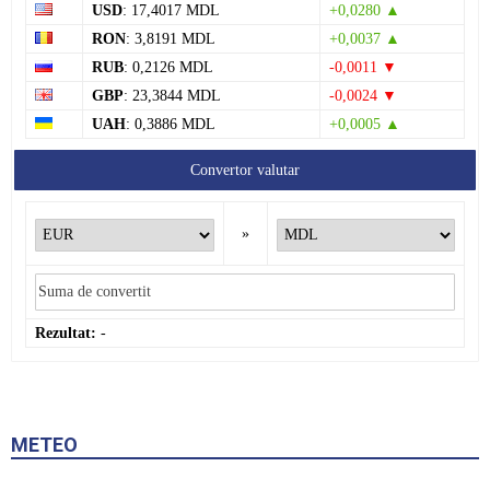
USD
: 17,4017 MDL
+0,0280 ▲
RON
: 3,8191 MDL
+0,0037 ▲
RUB
: 0,2126 MDL
-0,0011 ▼
GBP
: 23,3844 MDL
-0,0024 ▼
UAH
: 0,3886 MDL
+0,0005 ▲
Convertor valutar
»
Rezultat:
-
METEO