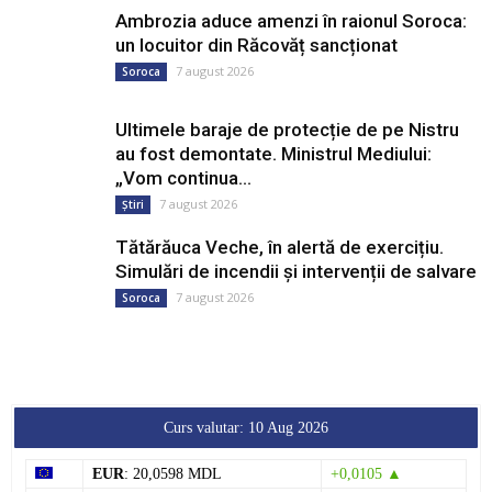
Ambrozia aduce amenzi în raionul Soroca:
un locuitor din Răcovăț sancționat
7 august 2026
Soroca
Ultimele baraje de protecție de pe Nistru
au fost demontate. Ministrul Mediului:
„Vom continua...
7 august 2026
Știri
Tătărăuca Veche, în alertă de exercițiu.
Simulări de incendii și intervenții de salvare
7 august 2026
Soroca
Curs valutar: 10 Aug 2026
EUR
: 20,0598 MDL
+0,0105 ▲