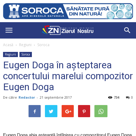
Acasă
Regiuni
Soroca
Regiuni
Soroca
Eugen Doga în așteptarea
concertului marelui compozitor
Eugen Doga
De către
Redactor
-
21 septembrie 2017
734
0
Eugen Doga abia așteaptă întîlnirea cu compozitorul Eugen Doga.