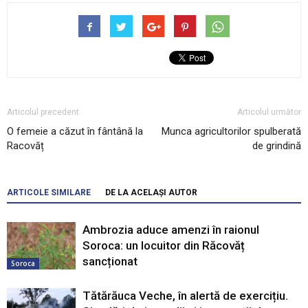
Articolul precedent
Articolul următor
O femeie a căzut în fântână la
Munca agricultorilor spulberată
Racovăț
de grindină
ARTICOLE SIMILARE
DE LA ACELAȘI AUTOR
Ambrozia aduce amenzi în raionul
Soroca: un locuitor din Răcovăț
sancționat
Soroca
Tătărăuca Veche, în alertă de exercițiu.