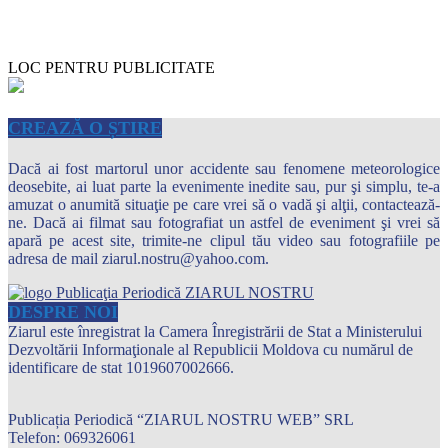
LOC PENTRU PUBLICITATE
CREAZĂ O ȘTIRE
Dacă ai fost martorul unor accidente sau fenomene meteorologice
deosebite, ai luat parte la evenimente inedite sau, pur şi simplu, te-a
amuzat o anumită situaţie pe care vrei să o vadă şi alţii, contactează-
ne. Dacă ai filmat sau fotografiat un astfel de eveniment şi vrei să
apară pe acest site, trimite-ne clipul tău video sau fotografiile pe
adresa de mail ziarul.nostru@yahoo.com.
DESPRE NOI
Ziarul este înregistrat la Camera Înregistrării de Stat a Ministerului
Dezvoltării Informaţionale al Republicii Moldova cu numărul de
identificare de stat 1019607002666.
Publicația Periodică “ZIARUL NOSTRU WEB” SRL
Telefon: 069326061