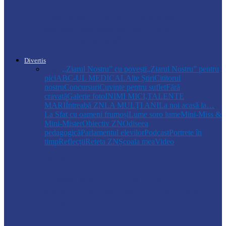
Regulamentul privind relocarea
profesorilor, aprobat de Guvern:
indemnizație de până la…
Divertis
Toate
,,Ziarul Nostru” cu povești
„Ziarul Nostru” pentru
pici
ABC-UL MEDICAL
Alte Știri
Cititorul
nostru
Concursuri
Cuvinte pentru suflet
Fără
cravată
Galerie foto
INIMI MICI,TALENTE
MARI
Întreabă ZN
LA MULŢI ANI
La noi acasă la…
La Sfat cu oameni frumoși
Lume soro lume
Mini-Miss &
Mini-Mister
Obiectiv ZN
Odiseea
pedagogică
Parlamentul elevilor
Podcast
Portrete în
timp
Reflecții
Reteta ZN
Școala mea
Video
Drochia
„INIMI MICI, TALENTE MARI”(II
parte)– Copiii talentați din Drochia aduc
emoție…