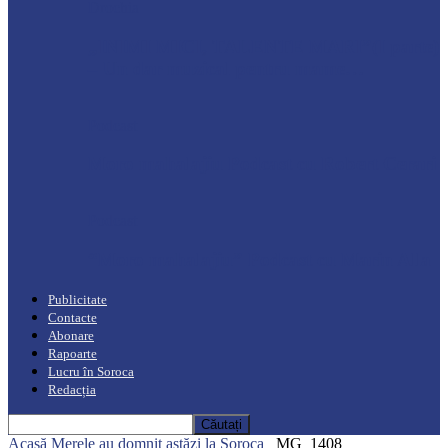
Drochia
„INIMI MICI, TALENTE MARI”(I parte)
– Un dar muzical pentru mame…
Podcast
Moro mahalajiu Podcast cu Robert Cerari
Podcast
“Moro mahalajiu” Podcast cu Marin Alla
Publicitate
Contacte
Abonare
Rapoarte
Lucru în Soroca
Redacția
Acasă
Merele au domnit astăzi la Soroca
_MG_1408