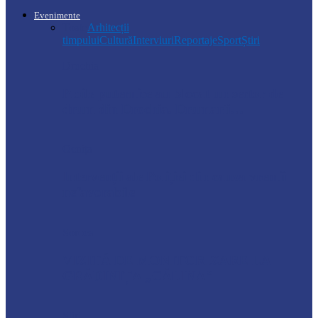
Evenimente
Toate
Arhitecții
timpului
Cultură
Interviuri
Reportaje
Sport
Știri
Drochia
Ploile puternice au blocat un sector de
drum din Drochia. Drumarii…
Ocnița
Intervenții ale Poliției din cauza vremii
nefavorabile
Soroca
VIZITĂ DE MONITORIZARE LA
GRĂDINIȚA „CĂLINA”
Știri