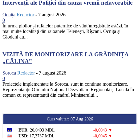
Intervenții ale Poliției din cauza vremii nefavorabile
Ocnița
Redactor
-
7 august 2026
0
În urma ploilor și rafalelor puternice de vânt înregistrate astăzi, în
mai multe localități din raioanele Telenești, Rîșcani, Ocnița și
Glodeni au...
VIZITĂ DE MONITORIZARE LA GRĂDINIȚA
„CĂLINA”
Soroca
Redactor
-
7 august 2026
0
Proiectele implementate la Soroca, sunt în continua monitorizare.
Reprezentanții Oficiului Național Dezvoltare Regională și Locală în
comun cu reprezentanții din cadrul Ministerului...
Curs valutar: 07 Aug 2026
EUR
: 20,0493 MDL
-0,0043 ▼
USD
: 17,3737 MDL
-0,0045 ▼