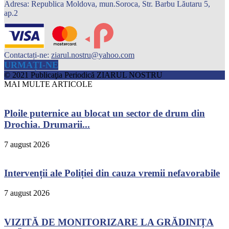
Adresa: Republica Moldova, mun.Soroca, Str. Barbu Lăutaru 5,
ap.2
Contactați-ne:
ziarul.nostru@yahoo.com
URMAȚI-NE
© 2021 Publicaţia Periodică ZIARUL NOSTRU
MAI MULTE ARTICOLE
Ploile puternice au blocat un sector de drum din
Drochia. Drumarii...
7 august 2026
Intervenții ale Poliției din cauza vremii nefavorabile
7 august 2026
VIZITĂ DE MONITORIZARE LA GRĂDINIȚA