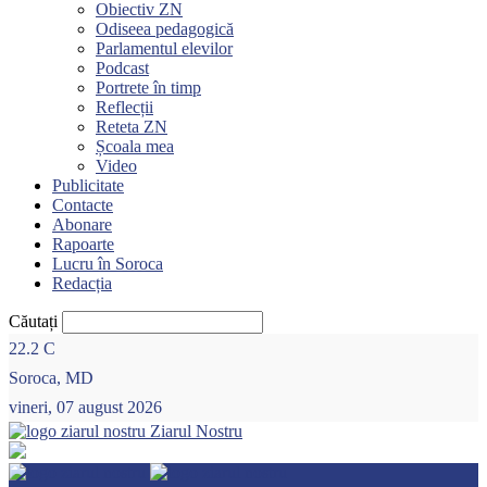
Obiectiv ZN
Odiseea pedagogică
Parlamentul elevilor
Podcast
Portrete în timp
Reflecții
Reteta ZN
Școala mea
Video
Publicitate
Contacte
Abonare
Rapoarte
Lucru în Soroca
Redacția
Căutați
22.2
C
Soroca, MD
vineri, 07 august 2026
Ziarul Nostru