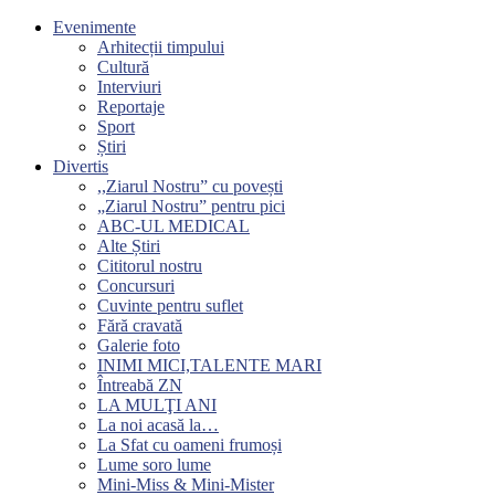
Evenimente
Arhitecții timpului
Cultură
Interviuri
Reportaje
Sport
Știri
Divertis
,,Ziarul Nostru” cu povești
„Ziarul Nostru” pentru pici
ABC-UL MEDICAL
Alte Știri
Cititorul nostru
Concursuri
Cuvinte pentru suflet
Fără cravată
Galerie foto
INIMI MICI,TALENTE MARI
Întreabă ZN
LA MULŢI ANI
La noi acasă la…
La Sfat cu oameni frumoși
Lume soro lume
Mini-Miss & Mini-Mister