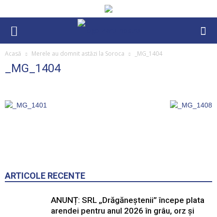
Acasă
Merele au domnit astăzi la Soroca
_MG_1404
_MG_1404
ARTICOLE RECENTE
ANUNȚ: SRL „Drăgăneștenii” începe plata
arendei pentru anul 2026 în grâu, orz și