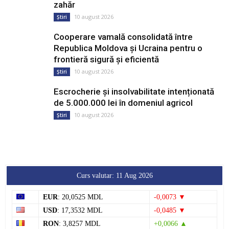
zahăr
10 august 2026
Știri
Cooperare vamală consolidată între
Republica Moldova și Ucraina pentru o
frontieră sigură și eficientă
10 august 2026
Știri
Escrocherie și insolvabilitate intenționată
de 5.000.000 lei în domeniul agricol
10 august 2026
Știri
Curs valutar: 11 Aug 2026
EUR
: 20,0525 MDL
-0,0073 ▼
USD
: 17,3532 MDL
-0,0485 ▼
RON
: 3,8257 MDL
+0,0066 ▲