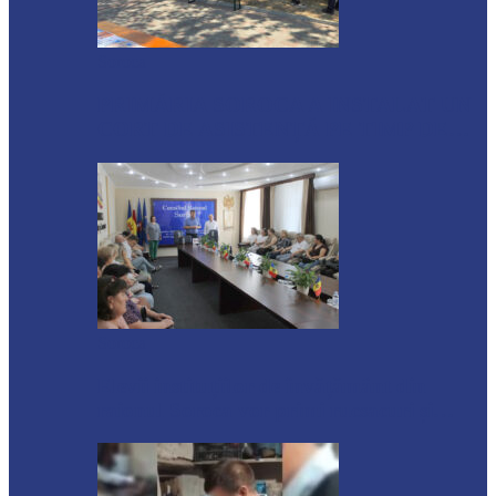
Soroca
PRIMĂRIA SOROCA A INSTALAT UN
CORT DE ASISTENȚĂ PE TIMP DE…
Soroca
Elevii instituțiilor de învățământ din
raionul Soroca vor primi rucsacuri și…