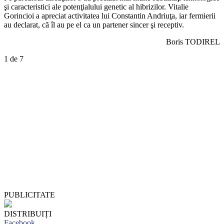
şi caracteristici ale potenţialului genetic al hibrizilor. Vitalie
Gorincioi a apreciat activitatea lui Constantin Andriuţa, iar fermierii
au declarat, că îl au pe el ca un partener sincer şi receptiv.
Boris TODIREL
1
de 7
PUBLICITATE
DISTRIBUIȚI
Facebook