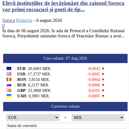
Elevii instituțiilor de învățământ din raionul Soroca
vor primi rucsacuri și genți de tip...
Soroca
Redactor
-
6 august 2026
0
În data de 06 august 2026, în sala de Protocol a Consiliului Raional
Soroca, Președintele raionului Soroca dl Veaceslav Rusnac a avut...
Curs valutar: 07 Aug 2026
EUR
: 20,0493 MDL
-0,0043 ▼
USD
: 17,3737 MDL
-0,0045 ▼
RON
: 3,8154 MDL
-0,0064 ▼
RUB
: 0,2137 MDL
-0,0006 ▼
GBP
: 23,3868 MDL
-0,0165 ▼
UAH
: 0,3881 MDL
-0,0005 ▼
Convertor valutar
»