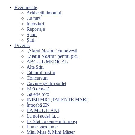
Evenimente
Arhitecții timpului
Cultură
Interviuri
Reportaje
Sport
Știri
Divertis
,,Ziarul Nostru” cu povești
„Ziarul Nostru” pentru pici
ABC-UL MEDICAL
Alte Știri
Cititorul nostru
Concursuri
Cuvinte pentru suflet
Fără cravată
Galerie foto
INIMI MICI,TALENTE MARI
Întreabă ZN
LA MULŢI ANI
La noi acasă la…
La Sfat cu oameni frumoși
Lume soro lume
Mini-Miss & Mini-Mister