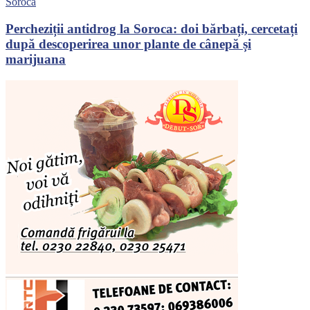
Soroca
Percheziții antidrog la Soroca: doi bărbați, cercetați
după descoperirea unor plante de cânepă și
marijuana