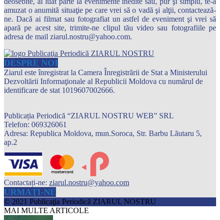
deosebite, ai luat parte la evenimente inedite sau, pur şi simplu, te-a
amuzat o anumită situaţie pe care vrei să o vadă şi alţii, contactează-
ne. Dacă ai filmat sau fotografiat un astfel de eveniment şi vrei să
apară pe acest site, trimite-ne clipul tău video sau fotografiile pe
adresa de mail ziarul.nostru@yahoo.com.
DESPRE NOI
Ziarul este înregistrat la Camera Înregistrării de Stat a Ministerului
Dezvoltării Informaţionale al Republicii Moldova cu numărul de
identificare de stat 1019607002666.
Publicația Periodică “ZIARUL NOSTRU WEB” SRL
Telefon: 069326061
Adresa: Republica Moldova, mun.Soroca, Str. Barbu Lăutaru 5,
ap.2
Contactați-ne:
ziarul.nostru@yahoo.com
URMAȚI-NE
© 2021 Publicaţia Periodică ZIARUL NOSTRU
MAI MULTE ARTICOLE