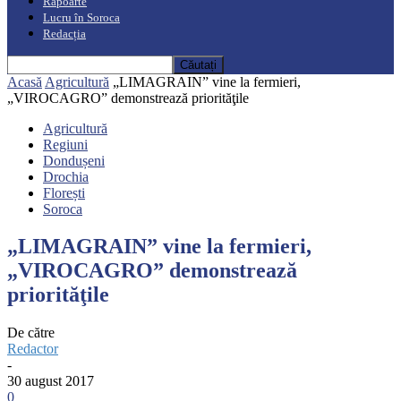
Rapoarte
Lucru în Soroca
Redacția
Acasă
Agricultură
„LIMAGRAIN” vine la fermieri,
„VIROCAGRO” demonstrează priorităţile
Agricultură
Regiuni
Dondușeni
Drochia
Florești
Soroca
„LIMAGRAIN” vine la fermieri,
„VIROCAGRO” demonstrează
priorităţile
De către
Redactor
-
30 august 2017
0