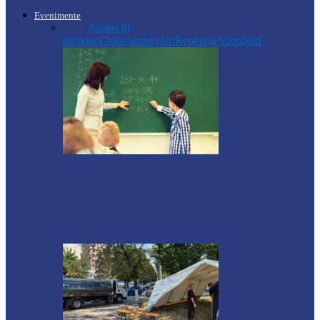
Evenimente
Toate
Arhitecții
timpului
Cultură
Interviuri
Reportaje
Sport
Știri
Știri
Regulamentul privind relocarea
profesorilor, aprobat de Guvern:
indemnizație de până la…