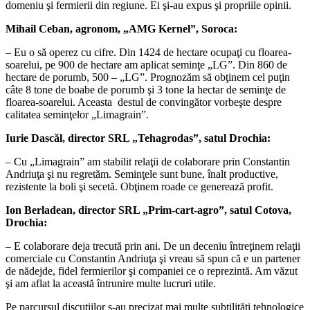
domeniu şi fermierii din regiune. Ei şi-au expus şi propriile opinii.
Mihail Ceban,
agronom,
„AMG Kernel”, Soroca:
– Eu o să operez cu cifre. Din 1424 de hectare ocupaţi cu floarea-
soarelui, pe 900 de hectare am aplicat seminţe „LG”. Din 860 de
hectare de porumb, 500 – „LG”. Prognozăm să obţinem cel puţin
câte 8 tone de boabe de porumb şi 3 tone la hectar de seminţe de
floarea-soarelui. Aceasta destul de convingător vorbeşte despre
calitatea seminţelor „Limagrain”.
Iurie Dascăl, director
SRL „Tehagrodas”,
satul Drochia:
– Cu „Limagrain” am stabilit relaţii de colaborare prin Constantin
Andriuţa şi nu regretăm. Seminţele sunt bune, înalt productive,
rezistente la boli şi secetă. Obţinem roade ce generează profit.
Ion Berladean, director
SRL „Prim-cart-agro”, satul
Cotova,
Drochia:
– E colaborare deja trecută prin ani. De un deceniu întreţinem relaţii
comerciale cu Constantin Andriuţa şi vreau să spun că e un partener
de nădejde, fidel fermierilor şi companiei ce o reprezintă. Am văzut
şi am aflat la această întrunire multe lucruri utile.
Pe parcursul discuţiilor s-au precizat mai multe subtilităţi tehnologice