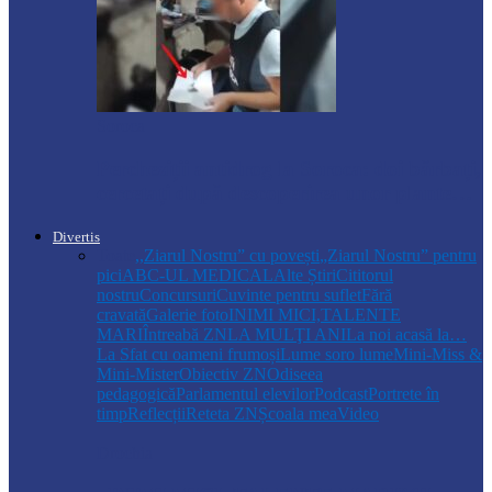
Soroca
Percheziții antidrog la Soroca: doi bărbați,
cercetați după descoperirea unor plante…
Divertis
Toate
,,Ziarul Nostru” cu povești
„Ziarul Nostru” pentru
pici
ABC-UL MEDICAL
Alte Știri
Cititorul
nostru
Concursuri
Cuvinte pentru suflet
Fără
cravată
Galerie foto
INIMI MICI,TALENTE
MARI
Întreabă ZN
LA MULŢI ANI
La noi acasă la…
La Sfat cu oameni frumoși
Lume soro lume
Mini-Miss &
Mini-Mister
Obiectiv ZN
Odiseea
pedagogică
Parlamentul elevilor
Podcast
Portrete în
timp
Reflecții
Reteta ZN
Școala mea
Video
Drochia