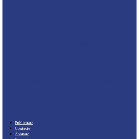
„INIMI MICI, TALENTE MARI”(II
parte)– Copiii talentați din Drochia aduc
emoție…
Drochia
„INIMI MICI, TALENTE MARI”(I parte)
– Un dar muzical pentru mame…
Podcast
Moro mahalajiu Podcast cu Robert Cerari
Podcast
“Moro mahalajiu” Podcast cu Marin Alla
Publicitate
Contacte
Abonare