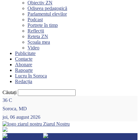
Obiectiv ZN
Odiseea pedagogică
Parlamentul elevilor
Podcast
Portrete în timp
Reflecții
Reteta ZN
Școala mea
Video
Publicitate
Contacte
Abonare
Rapoarte
Lucru în Soroca
Redacția
Căutați
36
C
Soroca, MD
joi, 06 august 2026
Ziarul Nostru