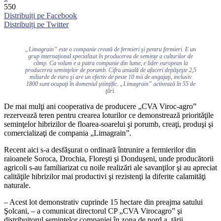
550
Distribuiți pe Facebook
Distribuiți pe Twitter
„Limagrain” este o companie creată de fermieri şi pentru fermieri. E un
grup internaţional specializat în producerea de seminţe a culturilor de
câmp. Ca volum e a patra companie din lume, e lider european la
producerea seminţelor de porumb. Cifra anuală de afaceri depăşeşte 2,5
miliarde de euro şi are un efectiv de peste 10 mii de angajaţi, inclusiv
1800 sunt ocupaţi în domeniul ştiinţific. „Limagrain” activează în 55 de
ţări.
De mai mulţi ani cooperativa de producere „CVA Viroc-agro”
rezervează teren pentru crearea loturilor ce demonstrează priorităţile
seminţelor hibrizilor de floarea-soarelui şi porumb, creaţi, produşi şi
comercializaţi de compania „Limagrain”.
Recent aici s-a desfăşurat o ordinară întrunire a fermierilor din
raioanele Soroca, Drochia, Floreşti şi Donduşeni, unde producătorii
agricoli s-au familiarizat cu noile realizări ale savanţilor şi au apreciat
calităţile hibrizilor mai productivi şi rezistenţi la diferite calamităţi
naturale.
– Acest lot demonstrativ cuprinde 15 hectare din preajma satului
Şolcani, – a comunicat directorul CP „CVA Virocagro” şi
distribuitorul seminţelor companiei în zona de nord a ţării