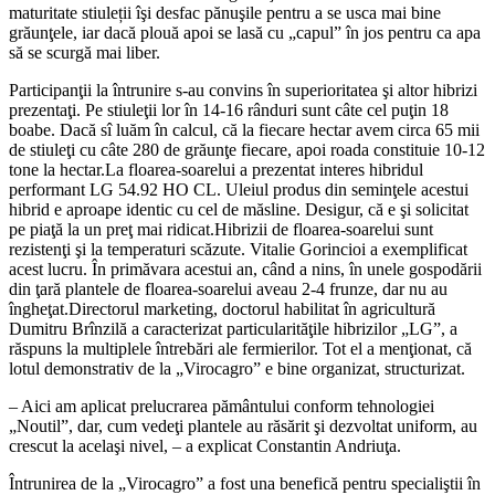
maturitate stiuleții îşi desfac pănuşile pentru a se usca mai bine
grăunţele, iar dacă plouă apoi se lasă cu „capul” în jos pentru ca apa
să se scurgă mai liber.
Participanţii la întrunire s-au convins în superioritatea şi altor hibrizi
prezentaţi. Pe stiuleţii lor în 14-16 rânduri sunt câte cel puţin 18
boabe. Dacă sî luăm în calcul, că la fiecare hectar avem circa 65 mii
de stiuleţi cu câte 280 de grăunţe fiecare, apoi roada constituie 10-12
tone la hectar.La floarea-soarelui a prezentat interes hibridul
performant LG 54.92 HO CL. Uleiul produs din seminţele acestui
hibrid e aproape identic cu cel de măsline. Desigur, că e şi solicitat
pe piaţă la un preţ mai ridicat.Hibrizii de floarea-soarelui sunt
rezistenţi şi la temperaturi scăzute. Vitalie Gorincioi a exemplificat
acest lucru. În primăvara acestui an, când a nins, în unele gospodării
din ţară plantele de floarea-soarelui aveau 2-4 frunze, dar nu au
îngheţat.Directorul marketing, doctorul habilitat în agricultură
Dumitru Brînzilă a caracterizat particularităţile hibrizilor „LG”, a
răspuns la multiplele întrebări ale fermierilor. Tot el a menţionat, că
lotul demonstrativ de la „Virocagro” e bine organizat, structurizat.
– Aici am aplicat prelucrarea pământului conform tehnologiei
„Noutil”, dar, cum vedeţi plantele au răsărit şi dezvoltat uniform, au
crescut la acelaşi nivel, – a explicat Constantin Andriuţa.
Întrunirea de la „Virocagro” a fost una benefică pentru specialiştii în