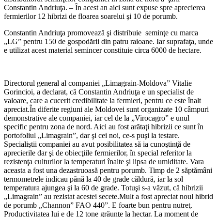
Constantin Andriuţa. – În acest an aici sunt expuse spre aprecierea
fermierilor 12 hibrizi de floarea soarelui şi 10 de porumb.
Constantin Andriuţa promovează şi distribuie seminţe cu marca
„LG” pentru 150 de gospodării din patru raioane. Iar suprafaţa, unde
e utilizat acest material semincer constituie circa 6000 de hectare.
Directorul general al companiei „Limagrain-Moldova” Vitalie
Gorincioi, a declarat, că Constantin Andriuţa e un specialist de
valoare, care a cucerit credibilitate la fermieri, pentru ce este înalt
apreciat.În diferite regiuni ale Moldovei sunt organizate 10 câmpuri
demonstrative ale companiei, iar cel de la „Virocagro” e unul
specific pentru zona de nord. Aici au fost arătaţi hibrizii ce sunt în
portofoliul „Limagrain”, dar şi cei noi, ce-s puşi la testare.
Specialiştii companiei au avut posibilitatea să ia cunoştinţă de
aprecierile dar şi de obiecţiile fermierilor, în special referitor la
rezistenţa culturilor la temperaturi înalte şi lipsa de umiditate. Vara
aceasta a fost una dezastruoasă pentru porumb. Timp de 2 săptămâni
termometrele indicau până la 40 de grade căldură, iar la sol
temperatura ajungea şi la 60 de grade. Totuşi s-a văzut, că hibrizii
„Limagrain” au rezistat acestei secete.Mult a fost apreciat noul hibrid
de porumb „Channon” FAO 440”. E foarte bun pentru nutreţ.
Productivitatea lui e de 12 tone grăunţe la hectar. La moment de