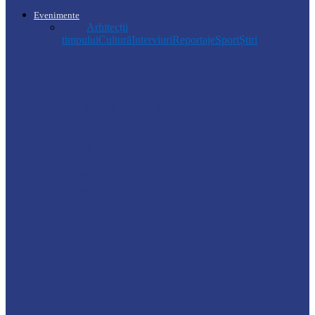
Evenimente
Toate
Arhitecții
timpului
Cultură
Interviuri
Reportaje
Sport
Știri
Drochia
Ploile puternice au blocat un sector de
drum din Drochia. Drumarii…
Ocnița
Intervenții ale Poliției din cauza vremii
nefavorabile
Soroca
VIZITĂ DE MONITORIZARE LA
GRĂDINIȚA „CĂLINA”
Știri