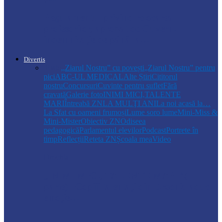
Regulamentul privind relocarea
profesorilor, aprobat de Guvern:
indemnizație de până la…
Divertis
Toate
,,Ziarul Nostru” cu povești
„Ziarul Nostru” pentru
pici
ABC-UL MEDICAL
Alte Știri
Cititorul
nostru
Concursuri
Cuvinte pentru suflet
Fără
cravată
Galerie foto
INIMI MICI,TALENTE
MARI
Întreabă ZN
LA MULŢI ANI
La noi acasă la…
La Sfat cu oameni frumoși
Lume soro lume
Mini-Miss &
Mini-Mister
Obiectiv ZN
Odiseea
pedagogică
Parlamentul elevilor
Podcast
Portrete în
timp
Reflecții
Reteta ZN
Școala mea
Video
Drochia
„INIMI MICI, TALENTE MARI”(II
parte)– Copiii talentați din Drochia aduc
emoție…