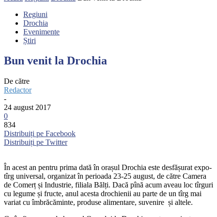
Regiuni
Drochia
Evenimente
Știri
Bun venit la Drochia
De către
Redactor
-
24 august 2017
0
834
Distribuiți pe Facebook
Distribuiți pe Twitter
În acest an pentru prima dată în orașul Drochia este desfășurat expo-
tîrg universal, organizat în perioada 23-25 august, de către Camera
de Comerț și Industrie, filiala Bălți. Dacă pînă acum aveau loc tîrguri
cu legume și fructe, anul acesta drochienii au parte de un tîrg mai
variat cu îmbrăcăminte, produse alimentare, suvenire și altele.