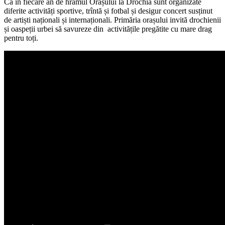
Ca în fiecare an de hramul Orașului la Drochia sunt organizate
diferite activități sportive, trîntă și fotbal și desigur concert susținut
de artiști naționali și internaționali. Primăria orașului invită drochienii
și oaspeții urbei să savureze din activitățile pregătite cu mare drag
pentru toți.