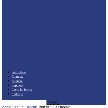
Drochia
„INIMI MICI, TALENTE MARI”(I parte)
– Un dar muzical pentru mame…
Podcast
Moro mahalajiu Podcast cu Robert Cerari
Podcast
“Moro mahalajiu” Podcast cu Marin Alla
Publicitate
Contacte
Abonare
Rapoarte
Lucru în Soroca
Redacția
Acasă
Regiuni
Drochia
Bun venit la Drochia