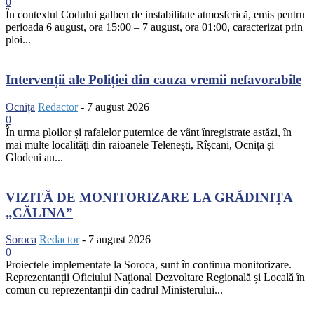
0
În contextul Codului galben de instabilitate atmosferică, emis pentru
perioada 6 august, ora 15:00 – 7 august, ora 01:00, caracterizat prin
ploi...
Intervenții ale Poliției din cauza vremii nefavorabile
Ocnița
Redactor
-
7 august 2026
0
În urma ploilor și rafalelor puternice de vânt înregistrate astăzi, în
mai multe localități din raioanele Telenești, Rîșcani, Ocnița și
Glodeni au...
VIZITĂ DE MONITORIZARE LA GRĂDINIȚA
„CĂLINA”
Soroca
Redactor
-
7 august 2026
0
Proiectele implementate la Soroca, sunt în continua monitorizare.
Reprezentanții Oficiului Național Dezvoltare Regională și Locală în
comun cu reprezentanții din cadrul Ministerului...