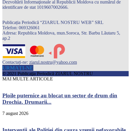
Dezvoltării Informaţionale al Republicii Moldova cu numărul de
identificare de stat 1019607002666.
Publicația Periodică “ZIARUL NOSTRU WEB” SRL
Telefon: 069326061
Adresa: Republica Moldova, mun.Soroca, Str. Barbu Lăutaru 5,
ap.2
Contactați-ne:
ziarul.nostru@yahoo.com
URMAȚI-NE
© 2021 Publicaţia Periodică ZIARUL NOSTRU
MAI MULTE ARTICOLE
Ploile puternice au blocat un sector de drum din
Drochia. Drumarii...
7 august 2026
Intervenții ale Poliției din cauza vremii nefavorabile