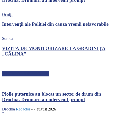
Drochia. Drumarii au intervenit prompt
Ocnița
Intervenții ale Poliției din cauza vremii nefavorabile
Soroca
VIZITĂ DE MONITORIZARE LA GRĂDINIȚA
„CĂLINA”
ARTICOLE RECENTE
Ploile puternice au blocat un sector de drum din
Drochia. Drumarii au intervenit prompt
Drochia
Redactor
-
7 august 2026