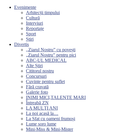
Evenimente
Arhitecții timpului
Cultură
Interviuri
Reportaje
Sport
Știri
Divertis
,,Ziarul Nostru” cu povești
„Ziarul Nostru” pentru pici
ABC-UL MEDICAL
Alte Știri
Cititorul nostru
Concursuri
Cuvinte pentru suflet
Fără cravată
Galerie foto
INIMI MICI,TALENTE MARI
Întreabă ZN
LA MULŢI ANI
La noi acasă la…
La Sfat cu oameni frumoși
Lume soro lume
Mini-Miss & Mini-Mister