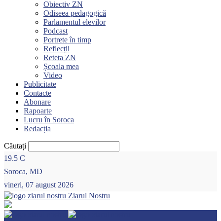
Obiectiv ZN
Odiseea pedagogică
Parlamentul elevilor
Podcast
Portrete în timp
Reflecții
Reteta ZN
Școala mea
Video
Publicitate
Contacte
Abonare
Rapoarte
Lucru în Soroca
Redacția
Căutați
19.5
C
Soroca, MD
vineri, 07 august 2026
Ziarul Nostru