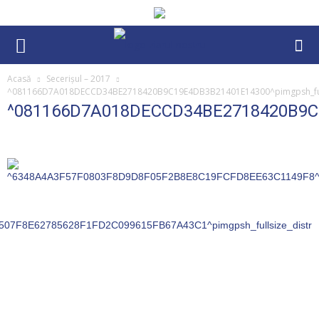
Acasă
Secerişul – 2017
^081166D7A018DECCD34BE2718420B9C19E4DB3B21401E14300^pimgpsh_full
^081166D7A018DECCD34BE2718420B9C19