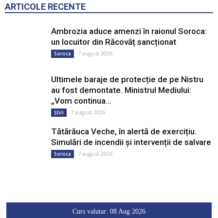
ARTICOLE RECENTE
Ambrozia aduce amenzi în raionul Soroca:
un locuitor din Răcovăț sancționat
7 august 2026
Soroca
Ultimele baraje de protecție de pe Nistru
au fost demontate. Ministrul Mediului:
„Vom continua...
7 august 2026
Știri
Tătărăuca Veche, în alertă de exercițiu.
Simulări de incendii și intervenții de salvare
7 august 2026
Soroca
Curs valutar: 08 Aug 2026