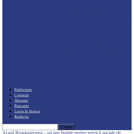
Drochia
„INIMI MICI, TALENTE MARI”(I parte)
– Un dar muzical pentru mame…
Podcast
Moro mahalajiu Podcast cu Robert Cerari
Podcast
“Moro mahalajiu” Podcast cu Marin Alla
Publicitate
Contacte
Abonare
Rapoarte
Lucru în Soroca
Redacția
Acasă
Reorganizarea – un pas înainte pentru servicii sociale de