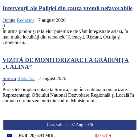
Intervenții ale Poliției din cauza vremii nefavorabile
Ocnița
Redactor
-
7 august 2026
0
În urma ploilor și rafalelor puternice de vânt înregistrate astăzi, în
mai multe localități din raioanele Telenești, Rîșcani, Ocnița și
Glodeni au...
VIZITĂ DE MONITORIZARE LA GRĂDINIȚA
„CĂLINA”
Soroca
Redactor
-
7 august 2026
0
Proiectele implementate la Soroca, sunt în continua monitorizare.
Reprezentanții Oficiului Național Dezvoltare Regională și Locală în
comun cu reprezentanții din cadrul Ministerului...
Curs valutar: 07 Aug 2026
EUR
: 20,0493 MDL
-0,0043 ▼