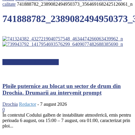
calitate
741888782_2389082494950373_3564691682425126061_n
741888782_2389082494950373_
ARTICOLE RECENTE
Ploile puternice au blocat un sector de drum din
Drochia. Drumarii au intervenit prompt
Drochia
Redactor
-
7 august 2026
0
În contextul Codului galben de instabilitate atmosferică, emis pentru
perioada 6 august, ora 15:00 – 7 august, ora 01:00, caracterizat prin
ploi...