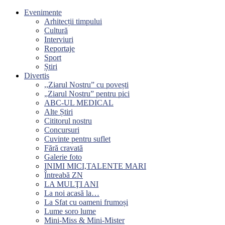
Evenimente
Arhitecții timpului
Cultură
Interviuri
Reportaje
Sport
Știri
Divertis
,,Ziarul Nostru” cu povești
„Ziarul Nostru” pentru pici
ABC-UL MEDICAL
Alte Știri
Cititorul nostru
Concursuri
Cuvinte pentru suflet
Fără cravată
Galerie foto
INIMI MICI,TALENTE MARI
Întreabă ZN
LA MULŢI ANI
La noi acasă la…
La Sfat cu oameni frumoși
Lume soro lume
Mini-Miss & Mini-Mister