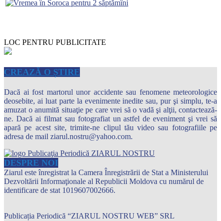
LOC PENTRU PUBLICITATE
CREAZĂ O ȘTIRE
Dacă ai fost martorul unor accidente sau fenomene meteorologice
deosebite, ai luat parte la evenimente inedite sau, pur şi simplu, te-a
amuzat o anumită situaţie pe care vrei să o vadă şi alţii, contactează-
ne. Dacă ai filmat sau fotografiat un astfel de eveniment şi vrei să
apară pe acest site, trimite-ne clipul tău video sau fotografiile pe
adresa de mail ziarul.nostru@yahoo.com.
DESPRE NOI
Ziarul este înregistrat la Camera Înregistrării de Stat a Ministerului
Dezvoltării Informaţionale al Republicii Moldova cu numărul de
identificare de stat 1019607002666.
Publicația Periodică “ZIARUL NOSTRU WEB” SRL