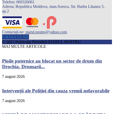
Telefon: 069326061
Adresa: Republica Moldova, mun.Soroca, Str. Barbu Lăutaru 5,
ap.2
Contactați-ne:
ziarul.nostru@yahoo.com
URMAȚI-NE
© 2021 Publicaţia Periodică ZIARUL NOSTRU
MAI MULTE ARTICOLE
Ploile puternice au blocat un sector de drum din
Drochia. Drumarii...
7 august 2026
Intervenții ale Poliției din cauza vremii nefavorabile
7 august 2026