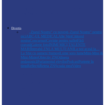
Regulamentul privind relocarea
profesorilor, aprobat de Guvern:
indemnizație de până la…
Divertis
Toate
,,Ziarul Nostru” cu povești
„Ziarul Nostru” pentru
pici
ABC-UL MEDICAL
Alte Știri
Cititorul
nostru
Concursuri
Cuvinte pentru suflet
Fără
cravată
Galerie foto
INIMI MICI,TALENTE
MARI
Întreabă ZN
LA MULŢI ANI
La noi acasă la…
La Sfat cu oameni frumoși
Lume soro lume
Mini-Miss &
Mini-Mister
Obiectiv ZN
Odiseea
pedagogică
Parlamentul elevilor
Podcast
Portrete în
timp
Reflecții
Reteta ZN
Școala mea
Video
Drochia
„INIMI MICI, TALENTE MARI”(II
parte)– Copiii talentați din Drochia aduc
emoție…