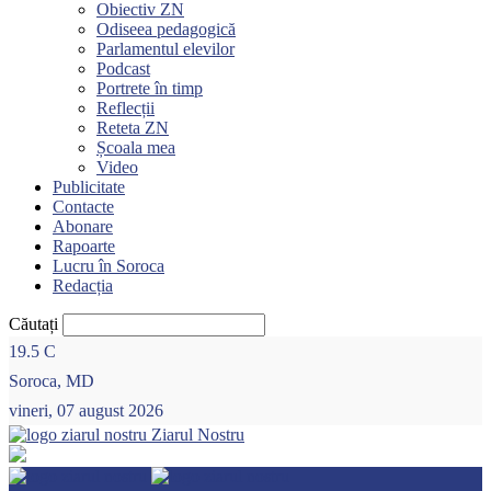
Obiectiv ZN
Odiseea pedagogică
Parlamentul elevilor
Podcast
Portrete în timp
Reflecții
Reteta ZN
Școala mea
Video
Publicitate
Contacte
Abonare
Rapoarte
Lucru în Soroca
Redacția
Căutați
19.5
C
Soroca, MD
vineri, 07 august 2026
Ziarul Nostru