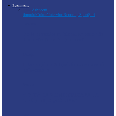
Evenimente
Toate
Arhitecții
timpului
Cultură
Interviuri
Reportaje
Sport
Știri
Drochia
Ploile puternice au blocat un sector de
drum din Drochia. Drumarii…
Ocnița
Intervenții ale Poliției din cauza vremii
nefavorabile
Soroca
VIZITĂ DE MONITORIZARE LA
GRĂDINIȚA „CĂLINA”
Știri