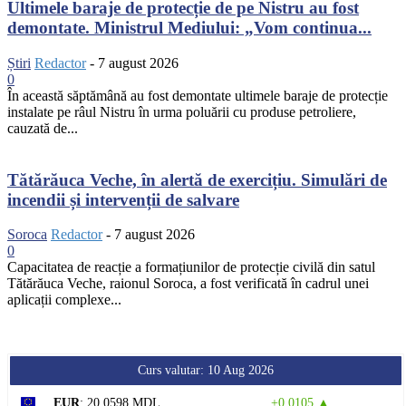
Ultimele baraje de protecție de pe Nistru au fost
demontate. Ministrul Mediului: „Vom continua...
Știri
Redactor
-
7 august 2026
0
În această săptămână au fost demontate ultimele baraje de protecție
instalate pe râul Nistru în urma poluării cu produse petroliere,
cauzată de...
Tătărăuca Veche, în alertă de exercițiu. Simulări de
incendii și intervenții de salvare
Soroca
Redactor
-
7 august 2026
0
Capacitatea de reacție a formațiunilor de protecție civilă din satul
Tătărăuca Veche, raionul Soroca, a fost verificată în cadrul unei
aplicații complexe...
Curs valutar: 10 Aug 2026
EUR
: 20,0598 MDL
+0,0105 ▲