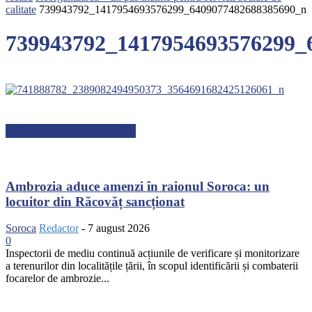
calitate
739943792_1417954693576299_6409077482688385690_n
739943792_1417954693576299_
ARTICOLE RECENTE
Ambrozia aduce amenzi în raionul Soroca: un
locuitor din Răcovăț sancționat
Soroca
Redactor
-
7 august 2026
0
Inspectorii de mediu continuă acțiunile de verificare și monitorizare
a terenurilor din localitățile țării, în scopul identificării și combaterii
focarelor de ambrozie...