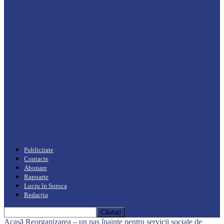
Drochia
„INIMI MICI, TALENTE MARI”(I parte)
– Un dar muzical pentru mame…
Podcast
Moro mahalajiu Podcast cu Robert Cerari
Podcast
“Moro mahalajiu” Podcast cu Marin Alla
Publicitate
Contacte
Abonare
Rapoarte
Lucru în Soroca
Redacția
Acasă
Reorganizarea – un pas înainte pentru servicii sociale de