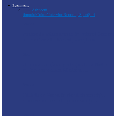
Evenimente
Toate
Arhitecții
timpului
Cultură
Interviuri
Reportaje
Sport
Știri
Soroca
Ambrozia aduce amenzi în raionul Soroca:
un locuitor din Răcovăț sancționat
Știri
Ultimele baraje de protecție de pe Nistru
au fost demontate. Ministrul…
Soroca
Tătărăuca Veche, în alertă de exercițiu.
Simulări de incendii și intervenții…
Soroca