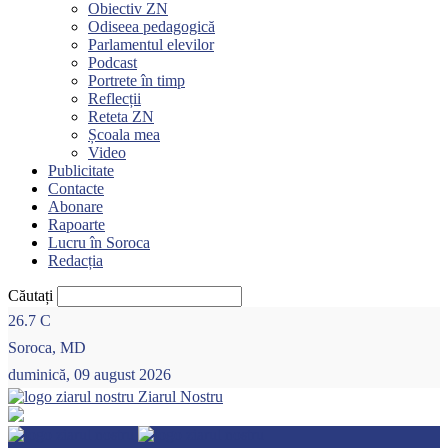
Obiectiv ZN
Odiseea pedagogică
Parlamentul elevilor
Podcast
Portrete în timp
Reflecții
Reteta ZN
Școala mea
Video
Publicitate
Contacte
Abonare
Rapoarte
Lucru în Soroca
Redacția
Căutați
26.7
C
Soroca, MD
duminică, 09 august 2026
Ziarul Nostru