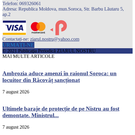
Telefon: 069326061
Adresa: Republica Moldova, mun.Soroca, Str. Barbu Lăutaru 5,
ap.2
Contactați-ne:
ziarul.nostru@yahoo.com
URMAȚI-NE
© 2021 Publicaţia Periodică ZIARUL NOSTRU
MAI MULTE ARTICOLE
Ambrozia aduce amenzi în raionul Soroca: un
locuitor din Răcovăț sancționat
7 august 2026
Ultimele baraje de protecție de pe Nistru au fost
demontate. Ministrul...
7 august 2026