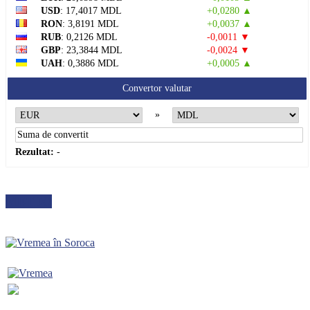
USD
: 17,4017 MDL
+0,0280 ▲
RON
: 3,8191 MDL
+0,0037 ▲
RUB
: 0,2126 MDL
-0,0011 ▼
GBP
: 23,3844 MDL
-0,0024 ▼
UAH
: 0,3886 MDL
+0,0005 ▲
Convertor valutar
»
Rezultat:
-
METEO