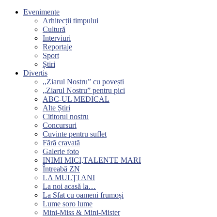
Evenimente
Arhitecții timpului
Cultură
Interviuri
Reportaje
Sport
Știri
Divertis
,,Ziarul Nostru” cu povești
„Ziarul Nostru” pentru pici
ABC-UL MEDICAL
Alte Știri
Cititorul nostru
Concursuri
Cuvinte pentru suflet
Fără cravată
Galerie foto
INIMI MICI,TALENTE MARI
Întreabă ZN
LA MULŢI ANI
La noi acasă la…
La Sfat cu oameni frumoși
Lume soro lume
Mini-Miss & Mini-Mister