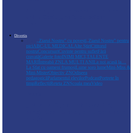
Autoritățile monitorizează alimentarea cu
apă la Cosăuți, pe fondul scăderii
nivelului…
Divertis
Toate
,,Ziarul Nostru” cu povești
„Ziarul Nostru” pentru
pici
ABC-UL MEDICAL
Alte Știri
Cititorul
nostru
Concursuri
Cuvinte pentru suflet
Fără
cravată
Galerie foto
INIMI MICI,TALENTE
MARI
Întreabă ZN
LA MULŢI ANI
La noi acasă la…
La Sfat cu oameni frumoși
Lume soro lume
Mini-Miss &
Mini-Mister
Obiectiv ZN
Odiseea
pedagogică
Parlamentul elevilor
Podcast
Portrete în
timp
Reflecții
Reteta ZN
Școala mea
Video
Drochia
„INIMI MICI, TALENTE MARI”(II
parte)– Copiii talentați din Drochia aduc
emoție…