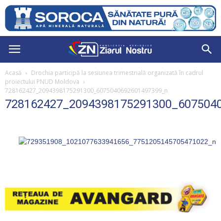
Acasă
Drochia participă la sesiunea trimestrială organizată în cadrul
proiectului PNUD Moldova
728162427_2094398175291300_6075040692601497399_n
728162427_2094398175291300_607504