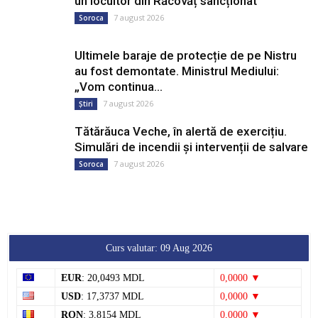
un locuitor din Răcovăț sancționat
7 august 2026
Soroca
Ultimele baraje de protecție de pe Nistru
au fost demontate. Ministrul Mediului:
„Vom continua...
7 august 2026
Știri
Tătărăuca Veche, în alertă de exercițiu.
Simulări de incendii și intervenții de salvare
7 august 2026
Soroca
Curs valutar: 09 Aug 2026
EUR
: 20,0493 MDL
0,0000 ▼
USD
: 17,3737 MDL
0,0000 ▼
RON
: 3,8154 MDL
0,0000 ▼