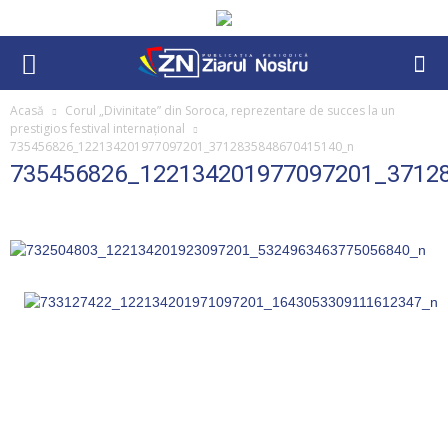
Acasă
Corul „Divinitate” din Soroca, reprezentare de succes la un
prestigios festival internațional
735456826_122134201977097201_3712835848670415140_n
735456826_122134201977097201_3712