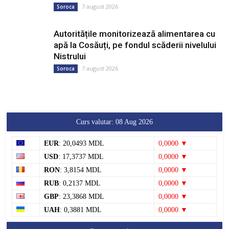
7 august 2026
Soroca
Autoritățile monitorizează alimentarea cu
apă la Cosăuți, pe fondul scăderii nivelului
Nistrului
7 august 2026
Soroca
Curs valutar: 08 Aug 2026
EUR
: 20,0493 MDL
0,0000 ▼
USD
: 17,3737 MDL
0,0000 ▼
RON
: 3,8154 MDL
0,0000 ▼
RUB
: 0,2137 MDL
0,0000 ▼
GBP
: 23,3868 MDL
0,0000 ▼
UAH
: 0,3881 MDL
0,0000 ▼