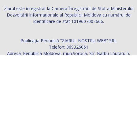
Ziarul este înregistrat la Camera Înregistrării de Stat a Ministerului
Dezvoltării Informaţionale al Republicii Moldova cu numărul de
identificare de stat 1019607002666.
Publicația Periodică “ZIARUL NOSTRU WEB” SRL
Telefon: 069326061
Adresa: Republica Moldova, mun.Soroca, Str. Barbu Lăutaru 5,
ap.2
Contactați-ne:
ziarul.nostru@yahoo.com
URMAȚI-NE