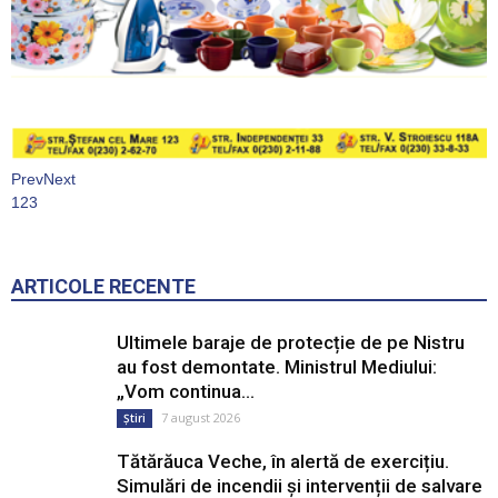
Prev
Next
1
2
3
ARTICOLE RECENTE
Ultimele baraje de protecție de pe Nistru
au fost demontate. Ministrul Mediului:
„Vom continua...
7 august 2026
Știri
Tătărăuca Veche, în alertă de exercițiu.
Simulări de incendii și intervenții de salvare