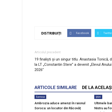
DISTRIBUIȚI
Facebook
Twitte
Articolul precedent
19 finaliști și un singur titlu. Anastasia Tonică, 
la LT „Constantin Stere” a devenit „Elevul Anului
2026”
ARTICOLE SIMILARE
DE LA ACELAȘ
Soroca
Știri
Ambrozia aduce amenzi în raionul
Ultimele ba
Soroca: un locuitor din Răcovăț
Nistru au fo