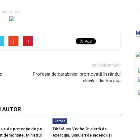
PUBLICITATE
r
Articolul următor
de
Profesia de carabinier, promovată în rândul
elevilor din Soroca
I AUTOR
M
Soroca
raje de protecție de pe
Tătărăuca Veche, în alertă de
st demontate. Ministrul
exercițiu. Simulări de incendii și