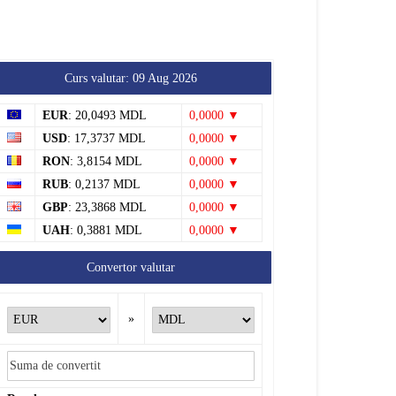
de pe Nistru au fost
demontate. Ministrul
Mediului: „Vom continua...
7 august 2026
Știri
Tătărăuca Veche, în alertă
de exercițiu. Simulări de
incendii și intervenții de
salvare
7 august 2026
Soroca
Curs valutar: 09 Aug 2026
EUR
: 20,0493 MDL
0,0000 ▼
USD
: 17,3737 MDL
0,0000 ▼
RON
: 3,8154 MDL
0,0000 ▼