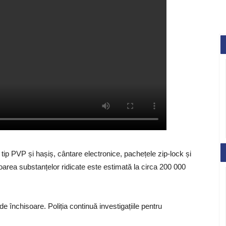
de tip PVP și hașiș, cântare electronice, pachețele zip-lock și
aloarea substanțelor ridicate este estimată la circa 200 000
de închisoare. Poliția continuă investigațiile pentru