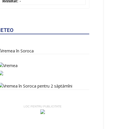
RUB
: 0,2137 MDL
0,0000 ▼
GBP
: 23,3868 MDL
0,0000 ▼
UAH
: 0,3881 MDL
0,0000 ▼
Convertor valutar
»
Rezultat:
-
ETEO