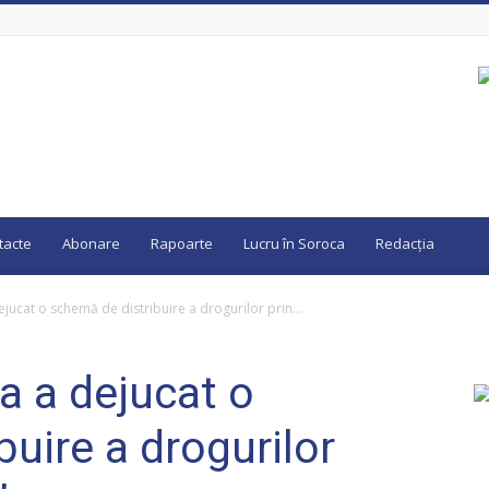
tacte
Abonare
Rapoarte
Lucru în Soroca
Redacția
ejucat o schemă de distribuire a drogurilor prin...
ia a dejucat o
uire a drogurilor