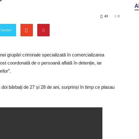
”
43
0
 Twitter
unei grupări criminale specializatǎ în comercializarea
 fost coordonată de o persoană aflată în detenție, iar
ilor”.
A
nut doi bărbați de 27 și 28 de ani, surprinși în timp ce plasau