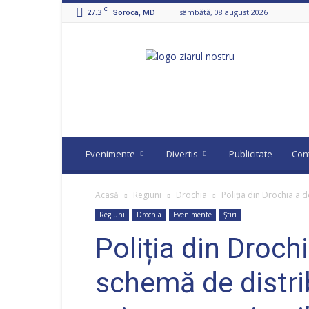
C
27.3
sâmbătă, 08 august 2026
Soroca, MD
Ziarul
Nostru
Evenimente
Divertis
Publicitate
Con
Acasă
Regiuni
Drochia
Poliția din Drochia a d
Regiuni
Drochia
Evenimente
Știri
Poliția din Droch
schemă de distrib