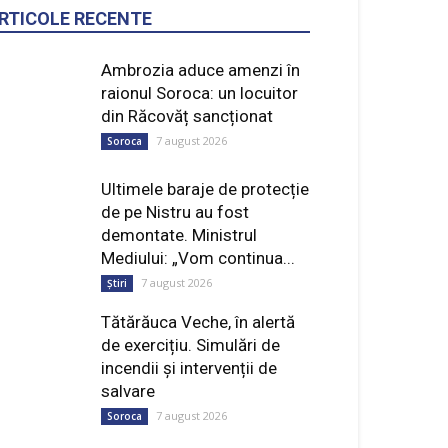
RTICOLE RECENTE
Ambrozia aduce amenzi în
raionul Soroca: un locuitor
din Răcovăț sancționat
7 august 2026
Soroca
Ultimele baraje de protecție