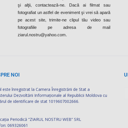
la evenimente inedite sau, pur şi simplu, te-a
amuzat o anumită situaţie pe care vrei să o vadă
şi alţii, contactează-ne. Dacă ai filmat sau
fotografiat un astfel de eveniment şi vrei să apară
pe acest site, trimite-ne clipul tău video sau
fotografiile pe adresa de mail
ziarul.nostru@yahoo.com.
PRE NOI
U
l este înregistrat la Camera Înregistrării de Stat a
sterului Dezvoltării Informaţionale al Republicii Moldova cu
rul de identificare de stat 1019607002666.