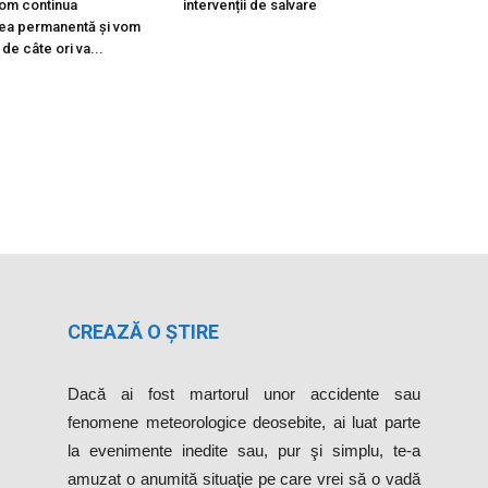
Vom continua
intervenții de salvare
ea permanentă și vom
 de câte ori va...
CREAZĂ O ȘTIRE
Dacă ai fost martorul unor accidente sau
fenomene meteorologice deosebite, ai luat parte