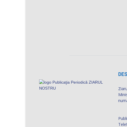
DES
Ziaru
Mini
numă