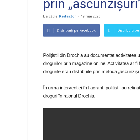
prin „ascunzișuri
De către
Redactor
-
19 mai 2026
Distribuiți pe Facebook
Distribuiți pe
Polițiștii din Drochia au documentat activitatea 
drogurilor prin magazine online. Activitatea ar fi
drogurile erau distribuite prin metoda „ascunzișur
În urma intervenției în flagrant, polițiștii au reți
droguri în raionul Drochia.