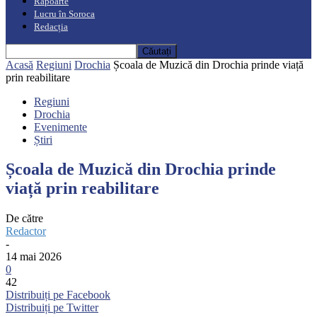
Rapoarte
Lucru în Soroca
Redacția
Acasă
Regiuni
Drochia
Școala de Muzică din Drochia prinde viață
prin reabilitare
Regiuni
Drochia
Evenimente
Știri
Școala de Muzică din Drochia prinde
viață prin reabilitare
De către
Redactor
-
14 mai 2026
0
42
Distribuiți pe Facebook
Distribuiți pe Twitter