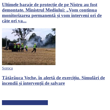
Ultimele baraje de protecție de pe Nistru au fost
demontate. Ministrul Mediului: „Vom continua
monitorizarea permanentă și vom interveni ori de
câte ori va...
Soroca
Tătărăuca Veche, în alertă de exercițiu. Simulări de
incendii și intervenții de salvare
ARTICOLE RECENTE