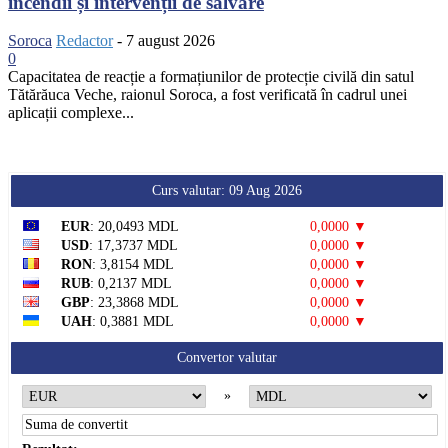
incendii și intervenții de salvare
Soroca
Redactor
-
7 august 2026
0
Capacitatea de reacție a formațiunilor de protecție civilă din satul
Tătărăuca Veche, raionul Soroca, a fost verificată în cadrul unei
aplicații complexe...
Curs valutar: 09 Aug 2026
EUR
: 20,0493 MDL
0,0000 ▼
USD
: 17,3737 MDL
0,0000 ▼
RON
: 3,8154 MDL
0,0000 ▼
RUB
: 0,2137 MDL
0,0000 ▼
GBP
: 23,3868 MDL
0,0000 ▼
UAH
: 0,3881 MDL
0,0000 ▼
Convertor valutar
»