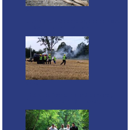
Știri
Ultimele baraje de protecție de pe Nistru
au fost demontate. Ministrul…
Soroca
Tătărăuca Veche, în alertă de exercițiu.
Simulări de incendii și intervenții…