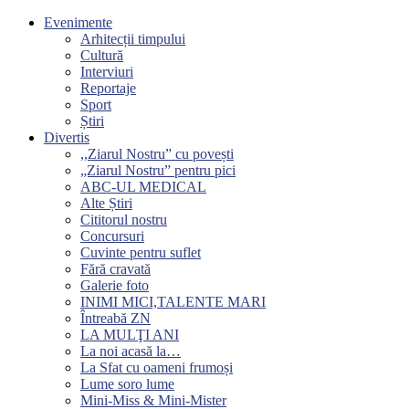
Evenimente
Arhitecții timpului
Cultură
Interviuri
Reportaje
Sport
Știri
Divertis
,,Ziarul Nostru” cu povești
„Ziarul Nostru” pentru pici
ABC-UL MEDICAL
Alte Știri
Cititorul nostru
Concursuri
Cuvinte pentru suflet
Fără cravată
Galerie foto
INIMI MICI,TALENTE MARI
Întreabă ZN
LA MULŢI ANI
La noi acasă la…
La Sfat cu oameni frumoși
Lume soro lume
Mini-Miss & Mini-Mister