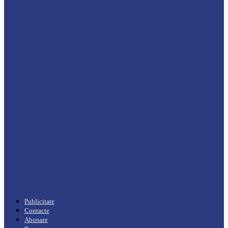
„INIMI MICI, TALENTE MARI”(II
parte)– Copiii talentați din Drochia aduc
emoție…
Drochia
„INIMI MICI, TALENTE MARI”(I parte)
– Un dar muzical pentru mame…
Podcast
Moro mahalajiu Podcast cu Robert Cerari
Podcast
“Moro mahalajiu” Podcast cu Marin Alla
Publicitate
Contacte
Abonare