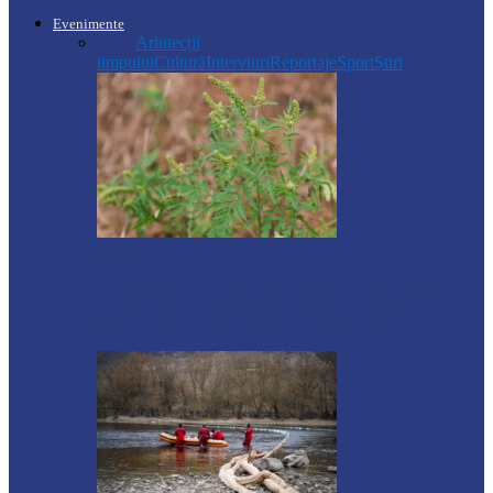
Evenimente
Toate
Arhitecții
timpului
Cultură
Interviuri
Reportaje
Sport
Știri
Soroca
Ambrozia aduce amenzi în raionul Soroca:
un locuitor din Răcovăț sancționat