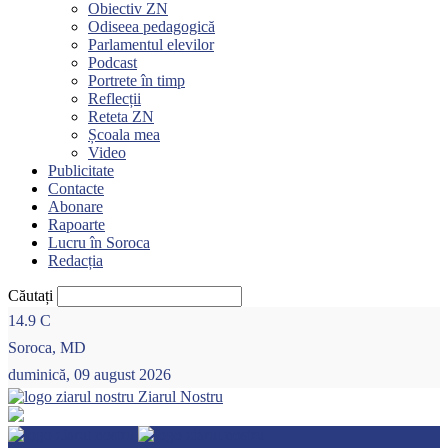
Obiectiv ZN
Odiseea pedagogică
Parlamentul elevilor
Podcast
Portrete în timp
Reflecții
Reteta ZN
Școala mea
Video
Publicitate
Contacte
Abonare
Rapoarte
Lucru în Soroca
Redacția
Căutați
14.9
C
Soroca, MD
duminică, 09 august 2026
Ziarul Nostru