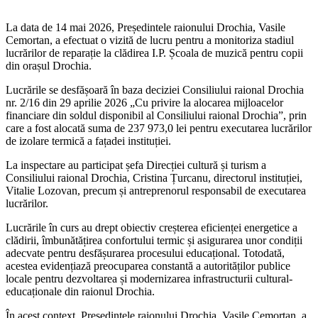
La data de 14 mai 2026, Președintele raionului Drochia, Vasile
Cemortan, a efectuat o vizită de lucru pentru a monitoriza stadiul
lucrărilor de reparație la clădirea I.P. Școala de muzică pentru copii
din orașul Drochia.
Lucrările se desfășoară în baza deciziei Consiliului raional Drochia
nr. 2/16 din 29 aprilie 2026 „Cu privire la alocarea mijloacelor
financiare din soldul disponibil al Consiliului raional Drochia”, prin
care a fost alocată suma de 237 973,0 lei pentru executarea lucrărilor
de izolare termică a fațadei instituției.
La inspectare au participat șefa Direcției cultură și turism a
Consiliului raional Drochia, Cristina Țurcanu, directorul instituției,
Vitalie Lozovan, precum și antreprenorul responsabil de executarea
lucrărilor.
Lucrările în curs au drept obiectiv creșterea eficienței energetice a
clădirii, îmbunătățirea confortului termic și asigurarea unor condiții
adecvate pentru desfășurarea procesului educațional. Totodată,
acestea evidențiază preocuparea constantă a autorităților publice
locale pentru dezvoltarea și modernizarea infrastructurii cultural-
educaționale din raionul Drochia.
În acest context, Președintele raionului Drochia, Vasile Cemortan, a