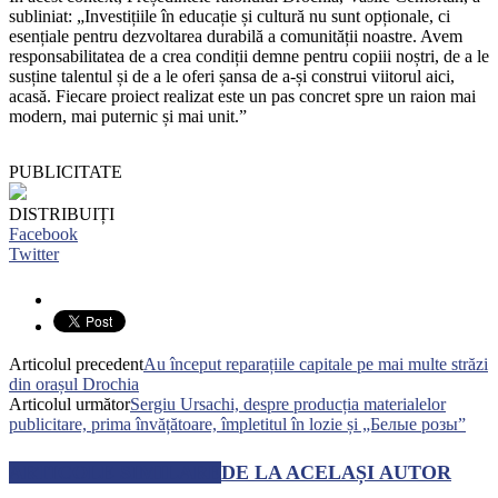
subliniat: „Investițiile în educație și cultură nu sunt opționale, ci
esențiale pentru dezvoltarea durabilă a comunității noastre. Avem
responsabilitatea de a crea condiții demne pentru copiii noștri, de a le
susține talentul și de a le oferi șansa de a-și construi viitorul aici,
acasă. Fiecare proiect realizat este un pas concret spre un raion mai
modern, mai puternic și mai unit.”
PUBLICITATE
DISTRIBUIȚI
Facebook
Twitter
Articolul precedent
Au început reparațiile capitale pe mai multe străzi
din orașul Drochia
Articolul următor
Sergiu Ursachi, despre producția materialelor
publicitare, prima învățătoare, împletitul în lozie și „Белые розы”
ARTICOLE SIMILARE
DE LA ACELAȘI AUTOR