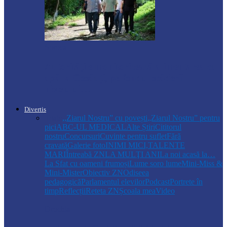
Soroca
Autoritățile monitorizează alimentarea cu
apă la Cosăuți, pe fondul scăderii
nivelului…
Divertis
Toate
,,Ziarul Nostru” cu povești
„Ziarul Nostru” pentru
pici
ABC-UL MEDICAL
Alte Știri
Cititorul
nostru
Concursuri
Cuvinte pentru suflet
Fără
cravată
Galerie foto
INIMI MICI,TALENTE
MARI
Întreabă ZN
LA MULŢI ANI
La noi acasă la…
La Sfat cu oameni frumoși
Lume soro lume
Mini-Miss &
Mini-Mister
Obiectiv ZN
Odiseea
pedagogică
Parlamentul elevilor
Podcast
Portrete în
timp
Reflecții
Reteta ZN
Școala mea
Video
Drochia