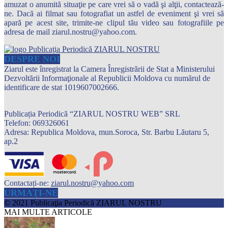
amuzat o anumită situaţie pe care vrei să o vadă şi alţii, contactează-
ne. Dacă ai filmat sau fotografiat un astfel de eveniment şi vrei să
apară pe acest site, trimite-ne clipul tău video sau fotografiile pe
adresa de mail ziarul.nostru@yahoo.com.
DESPRE NOI
Ziarul este înregistrat la Camera Înregistrării de Stat a Ministerului
Dezvoltării Informaţionale al Republicii Moldova cu numărul de
identificare de stat 1019607002666.
Publicația Periodică “ZIARUL NOSTRU WEB” SRL
Telefon: 069326061
Adresa: Republica Moldova, mun.Soroca, Str. Barbu Lăutaru 5,
ap.2
Contactați-ne:
ziarul.nostru@yahoo.com
URMAȚI-NE
© 2021 Publicaţia Periodică ZIARUL NOSTRU
MAI MULTE ARTICOLE