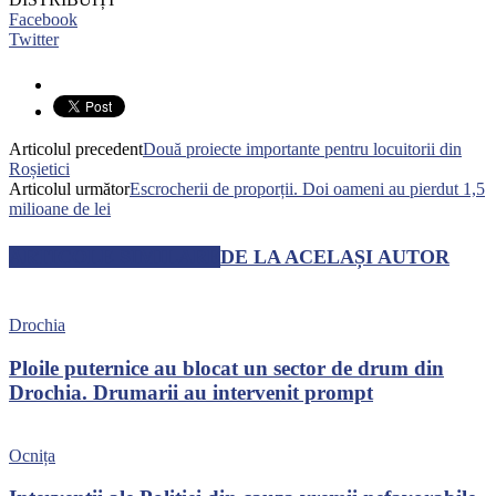
Facebook
Twitter
Articolul precedent
Două proiecte importante pentru locuitorii din
Roșietici
Articolul următor
Escrocherii de proporții. Doi oameni au pierdut 1,5
milioane de lei
ARTICOLE SIMILARE
DE LA ACELAȘI AUTOR
Drochia
Ploile puternice au blocat un sector de drum din
Drochia. Drumarii au intervenit prompt
Ocnița