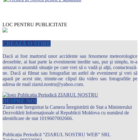
LOC PENTRU PUBLICITATE
CREAZĂ O ȘTIRE
Dacă ai fost martorul unor accidente sau fenomene meteorologice
deosebite, ai luat parte la evenimente inedite sau, pur şi simplu, te-a
amuzat o anumită situaţie pe care vrei să o vadă şi alţii, contactează-
ne. Dacă ai filmat sau fotografiat un astfel de eveniment şi vrei să
apară pe acest site, trimite-ne clipul tău video sau fotografiile pe
adresa de mail ziarul.nostru@yahoo.com.
DESPRE NOI
Ziarul este înregistrat la Camera Înregistrării de Stat a Ministerului
Dezvoltării Informaţionale al Republicii Moldova cu numărul de
identificare de stat 1019607002666.
Publicația Periodică “ZIARUL NOSTRU WEB” SRL