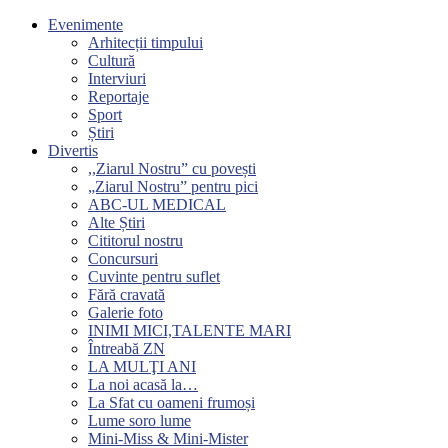
Evenimente
Arhitecții timpului
Cultură
Interviuri
Reportaje
Sport
Știri
Divertis
,,Ziarul Nostru” cu povești
„Ziarul Nostru” pentru pici
ABC-UL MEDICAL
Alte Știri
Cititorul nostru
Concursuri
Cuvinte pentru suflet
Fără cravată
Galerie foto
INIMI MICI,TALENTE MARI
Întreabă ZN
LA MULŢI ANI
La noi acasă la…
La Sfat cu oameni frumoși
Lume soro lume
Mini-Miss & Mini-Mister