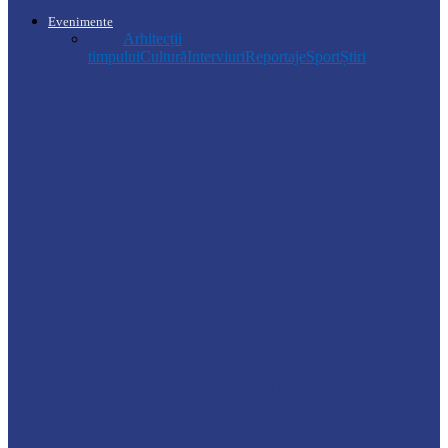
Evenimente
Toate
Arhitecții
timpului
Cultură
Interviuri
Reportaje
Sport
Știri
Drochia
Ploile puternice au blocat un sector de
drum din Drochia. Drumarii…
Ocnița
Intervenții ale Poliției din cauza vremii
nefavorabile
Soroca
VIZITĂ DE MONITORIZARE LA
GRĂDINIȚA „CĂLINA”
Știri