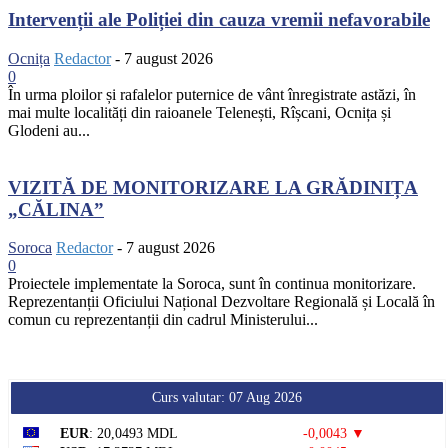
Intervenții ale Poliției din cauza vremii nefavorabile
Ocnița
Redactor
-
7 august 2026
0
În urma ploilor și rafalelor puternice de vânt înregistrate astăzi, în
mai multe localități din raioanele Telenești, Rîșcani, Ocnița și
Glodeni au...
VIZITĂ DE MONITORIZARE LA GRĂDINIȚA
„CĂLINA”
Soroca
Redactor
-
7 august 2026
0
Proiectele implementate la Soroca, sunt în continua monitorizare.
Reprezentanții Oficiului Național Dezvoltare Regională și Locală în
comun cu reprezentanții din cadrul Ministerului...
Curs valutar: 07 Aug 2026
EUR
: 20,0493 MDL
-0,0043 ▼