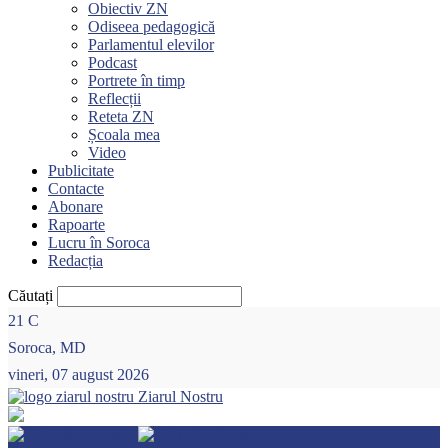
Obiectiv ZN
Odiseea pedagogică
Parlamentul elevilor
Podcast
Portrete în timp
Reflecții
Reteta ZN
Școala mea
Video
Publicitate
Contacte
Abonare
Rapoarte
Lucru în Soroca
Redacția
Căutați
21
C
Soroca, MD
vineri, 07 august 2026
Ziarul Nostru