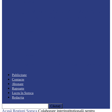
Drochia
„INIMI MICI, TALENTE MARI”(I parte)
– Un dar muzical pentru mame…
Podcast
Moro mahalajiu Podcast cu Robert Cerari
Podcast
“Moro mahalajiu” Podcast cu Marin Alla
Publicitate
Contacte
Abonare
Rapoarte
Lucru în Soroca
Redacția
Acasă
Regiuni
Soroca
Colaborare interinstituțională pentru