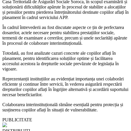
Casa Teritorială de Asigurări Sociale Soroca, în scopul examinării și
soluționării dificultăților apărute în procesul de stabilire a alocațiilor
și pensiilor pentru pierderea întreținătorului destinate copiilor aflați în
plasament în cadrul serviciului APP.
În cadrul întrevederii au fost discutate aspecte ce țin de perfectarea
dosarelor, actele necesare pentru stabilirea prestațiilor sociale,
termenii de examinare a cererilor, precum și unele neclarități apărute
în procesul de colaborare interinstituțională.
Totodată, au fost analizate cazuri concrete ale copiilor aflați în
plasament, pentru identificarea soluțiilor optime și facilitarea
accesului acestora la drepturile sociale prevăzute de legislația în
vigoare.
Reprezentanții instituțiilor au evidențiat importanța unei colaborări
eficiente și continue între servicii, în vederea asigurării respectării
drepturilor copiilor aflați în îngrijire alternativă și acordării suportului
necesar beneficiarilor.
Colaborarea interinstituțională rămâne esențială pentru protecția și
susținerea copiilor aflați în situații de vulnerabilitate.
PUBLICITATE
DISTRIBUIȚI