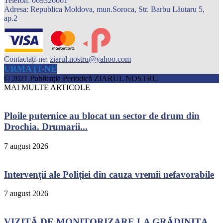
Telefon: 069326061
Adresa: Republica Moldova, mun.Soroca, Str. Barbu Lăutaru 5,
ap.2
Contactați-ne:
ziarul.nostru@yahoo.com
URMAȚI-NE
© 2021 Publicaţia Periodică ZIARUL NOSTRU
MAI MULTE ARTICOLE
Ploile puternice au blocat un sector de drum din
Drochia. Drumarii...
7 august 2026
Intervenții ale Poliției din cauza vremii nefavorabile
7 august 2026
VIZITĂ DE MONITORIZARE LA GRĂDINIȚA