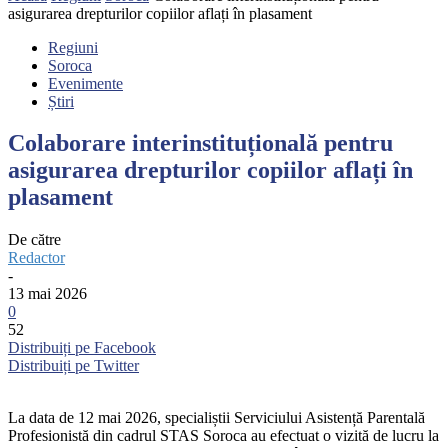
asigurarea drepturilor copiilor aflați în plasament
Regiuni
Soroca
Evenimente
Știri
Colaborare interinstituțională pentru
asigurarea drepturilor copiilor aflați în
plasament
De către
Redactor
-
13 mai 2026
0
52
Distribuiți pe Facebook
Distribuiți pe Twitter
La data de 12 mai 2026, specialiștii Serviciului Asistență Parentală
Profesionistă din cadrul STAS Soroca au efectuat o vizită de lucru la