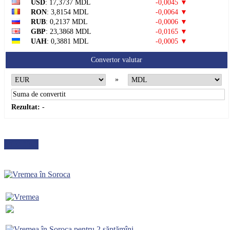
USD
: 17,3737 MDL
-0,0045 ▼
RON
: 3,8154 MDL
-0,0064 ▼
RUB
: 0,2137 MDL
-0,0006 ▼
GBP
: 23,3868 MDL
-0,0165 ▼
UAH
: 0,3881 MDL
-0,0005 ▼
Convertor valutar
»
Rezultat:
-
METEO