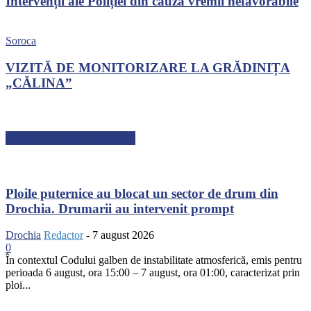
Intervenții ale Poliției din cauza vremii nefavorabile
Soroca
VIZITĂ DE MONITORIZARE LA GRĂDINIȚA
„CĂLINA”
ARTICOLE RECENTE
Ploile puternice au blocat un sector de drum din
Drochia. Drumarii au intervenit prompt
Drochia
Redactor
-
7 august 2026
0
În contextul Codului galben de instabilitate atmosferică, emis pentru
perioada 6 august, ora 15:00 – 7 august, ora 01:00, caracterizat prin
ploi...