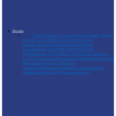
Regulamentul privind relocarea
profesorilor, aprobat de Guvern:
indemnizație de până la…
Divertis
Toate
,,Ziarul Nostru” cu povești
„Ziarul Nostru” pentru
pici
ABC-UL MEDICAL
Alte Știri
Cititorul
nostru
Concursuri
Cuvinte pentru suflet
Fără
cravată
Galerie foto
INIMI MICI,TALENTE
MARI
Întreabă ZN
LA MULŢI ANI
La noi acasă la…
La Sfat cu oameni frumoși
Lume soro lume
Mini-Miss &
Mini-Mister
Obiectiv ZN
Odiseea
pedagogică
Parlamentul elevilor
Podcast
Portrete în
timp
Reflecții
Reteta ZN
Școala mea
Video
Drochia
„INIMI MICI, TALENTE MARI”(II
parte)– Copiii talentați din Drochia aduc
emoție…