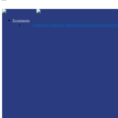
Evenimente
Toate
Arhitecții timpului
Cultură
Interviuri
Reportaje
Sport
Ș
Soroca
Ambrozia aduce amenzi în raionul Soroca: u
Știri
Ultimele baraje de protecție de pe Nistru a
Soroca
Tătărăuca Veche, în alertă de exercițiu. Simu
Soroca