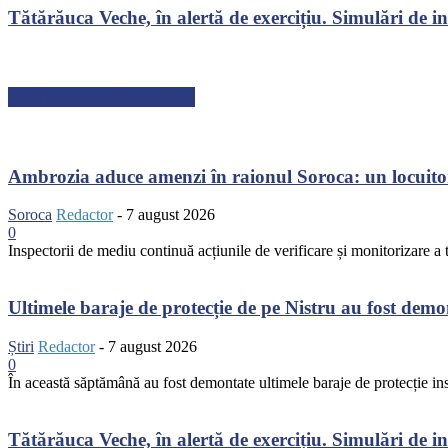
Tătărăuca Veche, în alertă de exercițiu. Simulări de inc
ARTICOLE RECENTE
Ambrozia aduce amenzi în raionul Soroca: un locuito
Soroca
Redactor
-
7 august 2026
0
Inspectorii de mediu continuă acțiunile de verificare și monitorizare a te
Ultimele baraje de protecție de pe Nistru au fost dem
Știri
Redactor
-
7 august 2026
0
În această săptămână au fost demontate ultimele baraje de protecție inst
Tătărăuca Veche, în alertă de exercițiu. Simulări de inc