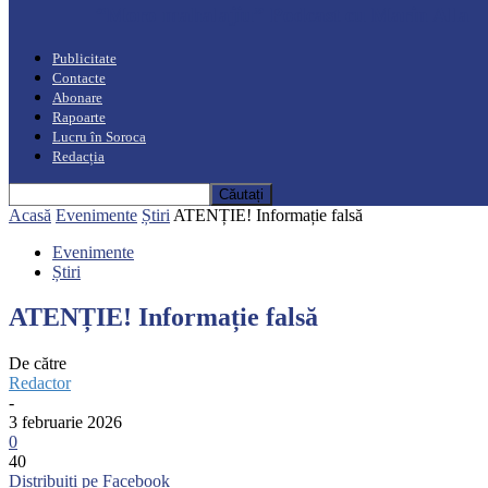
“Moro mahalajiu” Podcast cu Marin Alla
Publicitate
Contacte
Abonare
Rapoarte
Lucru în Soroca
Redacția
Acasă
Evenimente
Știri
ATENȚIE! Informație falsă
Evenimente
Știri
ATENȚIE! Informație falsă
De către
Redactor
-
3 februarie 2026
0
40
Distribuiți pe Facebook