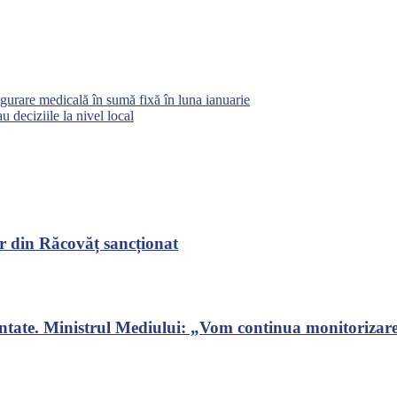
igurare medicală în sumă fixă în luna ianuarie
 deciziile la nivel local
r din Răcovăț sancționat
ontate. Ministrul Mediului: „Vom continua monitorizarea