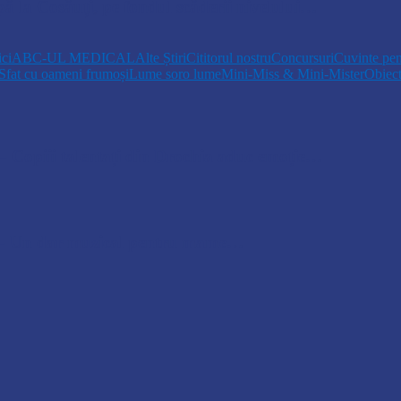
pă la Cosăuți, pe fondul scăderii nivelului…
ici
ABC-UL MEDICAL
Alte Știri
Cititorul nostru
Concursuri
Cuvinte pen
Sfat cu oameni frumoși
Lume soro lume
Mini-Miss & Mini-Mister
Obiec
opiii talentați din Drochia aduc emoție…
 Un dar muzical pentru mame…