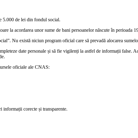
 5.000 de lei din fondul social.
ritoare la acordarea unor sume de bani persoanelor născute în perioada 1
”. Nu există niciun program oficial care să prevadă alocarea sumelo
eteze date personale și să fie vigilenți la astfel de informații false. 
de.
sursele oficiale ale CNAS:
 informații corecte și transparente.