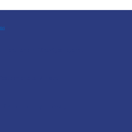
tiri
n locuitor din Răcovăț sancționat
u fost demontate. Ministrul…
lări de incendii și intervenții…