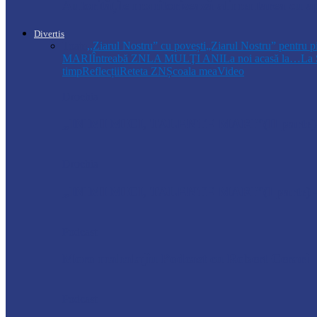
Autoritățile monitorizează alimentarea cu a
Divertis
Toate
,,Ziarul Nostru” cu povești
„Ziarul Nostru” pentru p
MARI
Întreabă ZN
LA MULŢI ANI
La noi acasă la…
La 
timp
Reflecții
Reteta ZN
Școala mea
Video
Drochia
„INIMI MICI, TALENTE MARI”(II parte)– C
Drochia
„INIMI MICI, TALENTE MARI”(I parte) –
Podcast
Moro mahalajiu Podcast cu Robert Cerari
Podcast