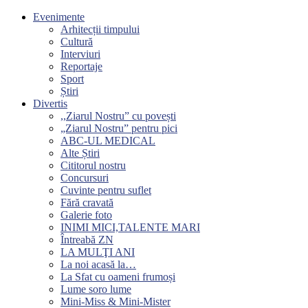
Evenimente
Arhitecții timpului
Cultură
Interviuri
Reportaje
Sport
Știri
Divertis
,,Ziarul Nostru” cu povești
„Ziarul Nostru” pentru pici
ABC-UL MEDICAL
Alte Știri
Cititorul nostru
Concursuri
Cuvinte pentru suflet
Fără cravată
Galerie foto
INIMI MICI,TALENTE MARI
Întreabă ZN
LA MULŢI ANI
La noi acasă la…
La Sfat cu oameni frumoși
Lume soro lume
Mini-Miss & Mini-Mister