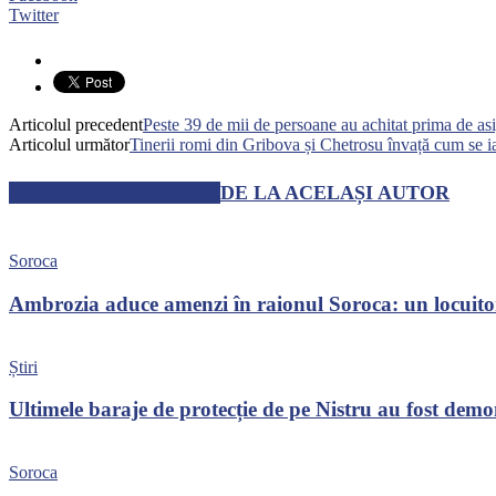
Twitter
Articolul precedent
Peste 39 de mii de persoane au achitat prima de as
Articolul următor
Tinerii romi din Gribova și Chetrosu învață cum se iau
ARTICOLE SIMILARE
DE LA ACELAȘI AUTOR
Soroca
Ambrozia aduce amenzi în raionul Soroca: un locuito
Știri
Ultimele baraje de protecție de pe Nistru au fost dem
Soroca