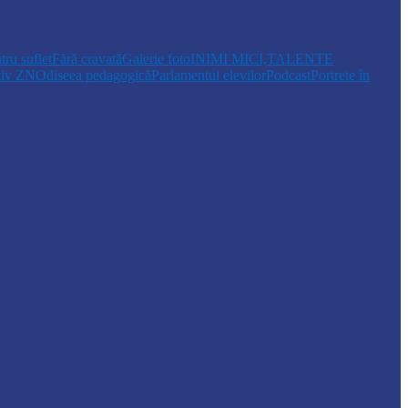
tru suflet
Fără cravată
Galerie foto
INIMI MICI,TALENTE
tiv ZN
Odiseea pedagogică
Parlamentul elevilor
Podcast
Portrete în