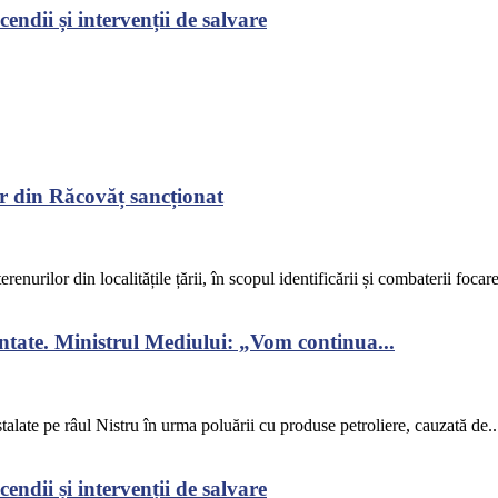
endii și intervenții de salvare
r din Răcovăț sancționat
renurilor din localitățile țării, în scopul identificării și combaterii focar
ontate. Ministrul Mediului: „Vom continua...
alate pe râul Nistru în urma poluării cu produse petroliere, cauzată de..
endii și intervenții de salvare