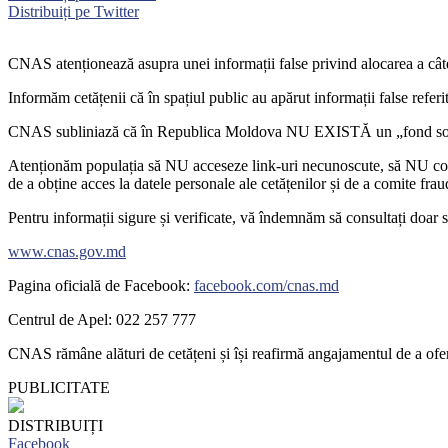
Distribuiți pe Twitter
CNAS atenționează asupra unei informații false privind alocarea a câte
Informăm cetățenii că în spațiul public au apărut informații false refe
CNAS subliniază că în Republica Moldova NU EXISTĂ un „fond social
Atenționăm populația să NU acceseze link-uri necunoscute, să NU compl
de a obține acces la datele personale ale cetățenilor și de a comite frau
Pentru informații sigure și verificate, vă îndemnăm să consultați doar 
www.cnas.gov.md
Pagina oficială de Facebook:
facebook.com/cnas.md
Centrul de Apel: 022 257 777
CNAS rămâne alături de cetățeni și își reafirmă angajamentul de a oferi
PUBLICITATE
DISTRIBUIȚI
Facebook