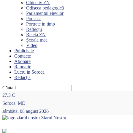
Obiectiv ZN
Odiseea pedagogică
Parlamentul elevilor
Podcast
Portrete în timp
Reflecții
Reteta ZN
Școala mea
Video
Publicitate
Contacte
Abonare
Rapoarte
Lucru în Soroca
Redacția
Căutați
27.3
C
Soroca, MD
sâmbătă, 08 august 2026
Ziarul Nostru