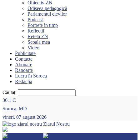
Obiectiv ZN
Odiseea pedagogică
Parlamentul elevilor
Podcast
Portrete în timp
Reflecții
Reteta ZN
Școala mea
Video
Publicitate
Contacte
Abonare
Rapoarte
Lucru în Soroca
Redacția
Căutați
36.1
C
Soroca, MD
vineri, 07 august 2026
Ziarul Nostru