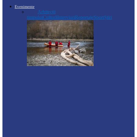
Evenimente
Toate
Arhitecții
timpului
Cultură
Interviuri
Reportaje
Sport
Știri
Știri
Ultimele baraje de protecție de pe Nistru
au fost demontate. Ministrul…
Soroca
Tătărăuca Veche, în alertă de exercițiu.
Simulări de incendii și intervenții…