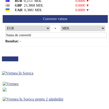
RUB
: 0,2137 MDL
0,0000 ▼
GBP
: 23,3868 MDL
0,0000 ▼
UAH
: 0,3881 MDL
0,0000 ▼
Convertor valutar
»
Rezultat:
-
METEO