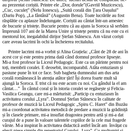
au prezentat coriștii. Printre ele „Dor, dorule”(Gavriil Muzicescu),
„Cuc, cuculeț” (Nelu Ionescu), „Suită corală din Țara Oașului”
(Dariu Pop), „La fântână” (Augustin Bena). Toate lucrările au fost
răsplătie cu aplauze îndelungate. Coriștii au cântat într-un amestec
de bucurie și tristețe. Bucurie pentru că au ajuns la Soroca să serbăm
împreună 107 ani de la Marea Unire și tristețe pentru că nu este cu ei
mentorul lor, inegalabilul dirijor Ștefan Stănescu. Am văzut coriști
care aveau lacrimi în ochi la încheierea recitalului.
Printre lacrimi mi-a vorbit și Alina Grațiela: „Cânt de 28 de ani în
acest cor și este pentru prima dată când domnul profesor lipsește.
Mi-a fost profesor la Liceul Pedagogic. Este ca un părinte pentru noi
toți, membrii coralei. E deosebit, incomparabil. Atâta entuziasm și
pasiune pune în tot ce face. Sub bagheta dumnealui am dus arta
corală românească în atenția atâtor țări! Își dorea foarte mult să
ajungă la Soroca. E trist că nu este acum cu noi. Cu gândul la el am
cântat…” În cântul coral și în istoria coralei se regăsește și Felicia-
Vasilica Geangu, care mi-a mărturisit: „Particip cu entuziasm în
activitatea corului „Lyra”. Domnul Ștefan Stănescu în calitate de
profesor de muzică la Liceul Pedagogic „Spiru C. Haret” din Buzău
mi-a coordonat activitatea metodică de predare a muzicii la grădiniță
și în clasele primare, mi-a insuflat dragostea pentru artă și mi-a dat
curajul de a pune în valoare talentele copiilor de la cele mai fragede
vârste. M-a inspirat în activitatea didactică astfel încât am învățat cu
elevii piese simple din repertoriul Corului „Lyra”. Cu mulțumiri și