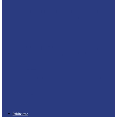
Drochia
„INIMI MICI, TALENTE MARI”(II
parte)– Copiii talentați din Drochia aduc
emoție…
Drochia
„INIMI MICI, TALENTE MARI”(I parte)
– Un dar muzical pentru mame…
Podcast
Moro mahalajiu Podcast cu Robert Cerari
Podcast
“Moro mahalajiu” Podcast cu Marin Alla
Publicitate