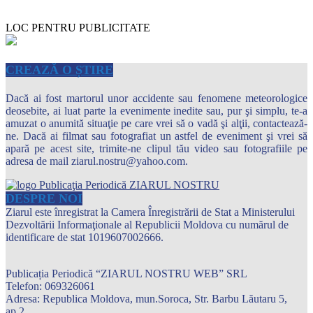
LOC PENTRU PUBLICITATE
CREAZĂ O ȘTIRE
Dacă ai fost martorul unor accidente sau fenomene meteorologice
deosebite, ai luat parte la evenimente inedite sau, pur şi simplu, te-a
amuzat o anumită situaţie pe care vrei să o vadă şi alţii, contactează-
ne. Dacă ai filmat sau fotografiat un astfel de eveniment şi vrei să
apară pe acest site, trimite-ne clipul tău video sau fotografiile pe
adresa de mail ziarul.nostru@yahoo.com.
DESPRE NOI
Ziarul este înregistrat la Camera Înregistrării de Stat a Ministerului
Dezvoltării Informaţionale al Republicii Moldova cu numărul de
identificare de stat 1019607002666.
Publicația Periodică “ZIARUL NOSTRU WEB” SRL
Telefon: 069326061
Adresa: Republica Moldova, mun.Soroca, Str. Barbu Lăutaru 5,
ap.2