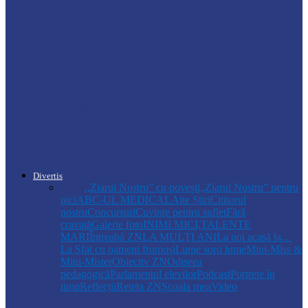
Soroca
Autoritățile monitorizează alimentarea cu
apă la Cosăuți, pe fondul scăderii
nivelului…
Ocnița
Tutun ascuns pe corp, depistat la punctul
de trecere a frontierei…
Divertis
Toate
,,Ziarul Nostru” cu povești
„Ziarul Nostru” pentru
pici
ABC-UL MEDICAL
Alte Știri
Cititorul
nostru
Concursuri
Cuvinte pentru suflet
Fără
cravată
Galerie foto
INIMI MICI,TALENTE
MARI
Întreabă ZN
LA MULŢI ANI
La noi acasă la…
La Sfat cu oameni frumoși
Lume soro lume
Mini-Miss &
Mini-Mister
Obiectiv ZN
Odiseea
pedagogică
Parlamentul elevilor
Podcast
Portrete în
timp
Reflecții
Reteta ZN
Școala mea
Video