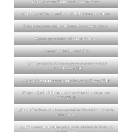
„Lyra” pe scena Palatului de Cultură Soroca
Corala „Lyra” de la Buzău după încheierea concertului
Coriștii buzoieni cinstesc Cetatea Soroca prin cântec.
O poză spre amintire din inima Sorocii.
„Orantis” la Buzău, anul 2013
„Lyra” prezintă la Buzău un program pentru coriștii
soroceni ( anul 2014).
„Orantis” cu un program pentru buzoieni. Buzău, 2014
Dirijorul Ștefan Stănescu îmi acordă un interviu pentru
„ZN” (2014)
„Orantis” la Festivalul Internațional de Muzică Corală de la
Buzău, 2023
„Lyra” – concert aniversar prilejuit de jubileul de 50 de ani
de activitate