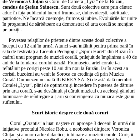
de Veronica Chițan
și Corul de Cameră „Lyra” de la Buzău,
condus de Ștefan Stănescu.
Sunt două colective care prin cântec
aduc în fața publicului lucruri frumoase, duhovnicești, spirituale,
patriotice. Ne încarcă cuemoție, frumos și iubire
.
Evoluările lor unite
în programul de sărbătoare au demonstrat că arta corală se menține
pe poziții.
Povestea relațiilor de prietenie dintre aceste două colective a
început cu 12 ani în urmă. Atunci s-au întâlnit pentru prima oară în
sala de festivități a Liceului Pedagogic „Spiru Haret” din Buzău în
cadrul unui program de muzică corală, prilejuit de împlinirea a 40 de
ani de la fondarea corului gazdă. Frumusețea artei corale i-a
reîntâlnit pe coriști peste 10 ani din nou la Buzău. Iar în acest an
coriștii buzoieni au venit la Soroca cu credința că prin Muzica
Corală Dumnezeu ne arată IUBIREA SA. Și de astă dată membrii
Coralei „Lyra”, plini de optimism și încredere în puterea de dăruire
prin arta corală, s-au destăinuit și dăruit muzical cu aceleași gânduri
luminoase de reîntregire a Țării și convingerea că muzica este graiul
sufletului.
Scurt istoric despre cele două coruri
C
orul „Orantis” a luat naștere cu aproape 3 decenii în urmă din
inițiativa preotului Nicolae Robu, a neobositei dirijoare Veronica
Chițan și a unor cadre didactice, iubitoare a muzicii corale. Coriștii