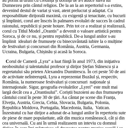
au pornit la drum cu credință și dorința de a-i aduce slavă lui
Dumnezeu prin cântul religios. De la an la an repertoriul s-a extins,
devenind destul de variat și vast, atent prelucrat și adaptat. Cu
resposabilitate dirijorală maximă, cu exigență și tenacitate, cu bucurii
și împliniri, corul are înscris în palmares evoluări de succes în cadrul
raionului, republicii și peste hotare. Prin tot ce a realizat și realizează,
corul cu Titlul Model „Orantis” a devenit o valoare artistică pentru
Soroca, și de ce nu, și pentru republică. De-a lungul anilor s-au
împlinit idealuri de frumusețe cu binecuvântată iubire la o mulțime
de festivaluri și concursuri din România, Austria, Germania,
Ucraina, Bulgaria, Chișinău și acasă la Soroca.
C
orul de Cameră „Lyra“ a luat fiinţă în anul 1973, din iniţiativa
neobositului și talentatului profesor și dirijor Ștefan Stănescu și a
regretatului său prieten Alexandru Dumitrescu. În cei peste 50 de ani
de activitate neîntreruptă, Lyra a reprezentat Buzăul și, respectiv,
România, la numeroase festivaluri și concursuri naţionale și
internaţionale. Sigur, geografia evoluărilor „Lyrei” este mult mai
largă decât cea a „Orantisului”. Coriștii buzoieni au dus frumusețea
cântului coral în peste 30 de țări. Au cântat pe scene din Franța,
Elveția, Austria, Grecia, Cehia, Slovacia, Bulgaria, Polonia,
Republica Moldova, Portugalia, Macedonia, Italia, Vatican.
Înzestratul cu har dirijor a adunat de-a lungul anilor în repertoriu sute
de piese de mare popularitate, atât din muzica românească, cât și din
cea universală. Cu ani în urmă realizasem un inteviu cu domnul