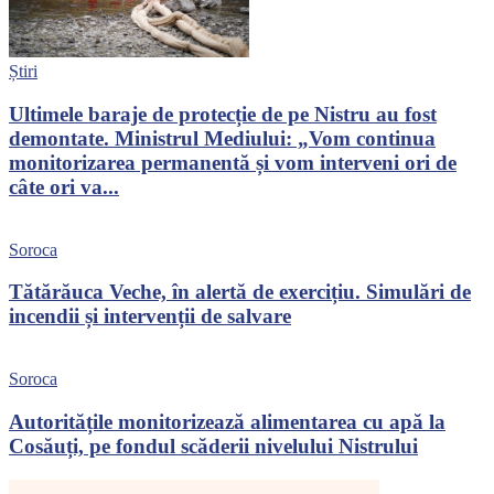
Știri
Ultimele baraje de protecție de pe Nistru au fost
demontate. Ministrul Mediului: „Vom continua
monitorizarea permanentă și vom interveni ori de
câte ori va...
Soroca
Tătărăuca Veche, în alertă de exercițiu. Simulări de
incendii și intervenții de salvare
Soroca
Autoritățile monitorizează alimentarea cu apă la
Cosăuți, pe fondul scăderii nivelului Nistrului