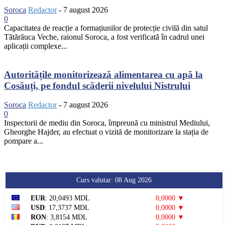
Soroca
Redactor
-
7 august 2026
0
Capacitatea de reacție a formațiunilor de protecție civilă din satul
Tătărăuca Veche, raionul Soroca, a fost verificată în cadrul unei
aplicații complexe...
Autoritățile monitorizează alimentarea cu apă la
Cosăuți, pe fondul scăderii nivelului Nistrului
Soroca
Redactor
-
7 august 2026
0
Inspectorii de mediu din Soroca, împreună cu ministrul Mediului,
Gheorghe Hajder, au efectuat o vizită de monitorizare la stația de
pompare a...
Curs valutar: 08 Aug 2026
EUR
: 20,0493 MDL
0,0000 ▼
USD
: 17,3737 MDL
0,0000 ▼
RON
: 3,8154 MDL
0,0000 ▼