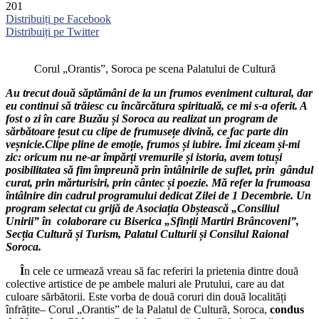
201
Distribuiți pe Facebook
Distribuiți pe Twitter
Corul „Orantis”, Soroca pe scena Palatului de Cultură
Au trecut două săptămâni de la un frumos eveniment cultural, dar
eu continui să trăiesc cu încărcătura spirituală, ce mi s-a oferit. A
fost o zi în care Buzău și Soroca au realizat un program de
sărbătoare țesut cu clipe de frumusețe divină, ce fac parte din
veșnicie.Clipe pline de emoție, frumos și iubire. Îmi ziceam și-mi
zic: oricum nu ne-ar împărți vremurile și istoria, avem totuși
posibilitatea să fim împreună prin întâlnirile de suflet, prin gândul
curat, prin mărturisiri, prin cântec și poezie. Mă refer la frumoasa
întâlnire din cadrul programului dedicat Zilei de 1 Decembrie. Un
program selectat cu grijă de Asociația Obștească „Consiliul
Unirii” în colaborare cu Biserica „Sfinții Martiri Brâncoveni”,
Secți
a
Cultură și Turism, Palatul Culturii și Consilul Raional
Soroca.
Î
n cele ce urmează vreau să fac referiri la prietenia dintre două
colective artistice de pe ambele maluri ale Prutului, care au dat
culoare sărbătorii. Este vorba de două coruri din două localități
înfrățite– Corul „Orantis” de la Palatul de Cultură, Soroca,
condus