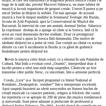
dirijor, în care îmi mărturisea că dragostea pentru muzica corală i se
trage de la tatăl său, preotul Macovei Stănescu, un mare iubitor de
muzică și iscusit organizator de grupuri corale. Uneori îl punea și pe
micul Ștefan să dirijeze la serbări. Tot mai aproape de această
muzică a fost în timpul studiilor la Seminarul Teologic din Buzău,
Școala de Artă Populară, apoi la Conservatorul de Muzică din
București. În interviul de care am amintit, domnul Ștefan Stănescu
își exprimase dorința de a ajunge să cânte și la Soroca. Iată că în
acest an visul dumnealui devine realitate. Doar că prestigiosul
colectiv coral a ajuns la Soroca fără dumnealui. Din motive de
sănătate dirijorul nu a putut să vină. Dar coriștii au cântat cu aceiași
dăruire cu care îi ascultasem la Buzău și cu gând de grabnică
însănătoșire pentru dirijorul lor.
R
evin la muzica celor două coruri, ce a răsunat în sala Palatului de
Cultură. Mai întâi a evoluat corul „Orantis”, interpretând doar 4
lucrări pentru a oferi mai mult timp oaspeților. Cântecele au fost
transmise către public firesc, cu sinceritate, într-o armonie perfectă.
Corala „Lyra” și-a început programul cu Imnul Național al
României „Deșteaptă-te, române!” într-o interpretare excelentă.
Apoi oaspeții buzoieni au oferit sorocenilor un frumos buchet de
creații muzicale cu caracter patriotic, religios și folcloric din vastul
lor repertoriu ce se apropie de 200 de piese din muzica românească
și universală. Sunt piese adunate și prelucrate de profesorul și
dirijorul Ștefan Stănescu. De altfel, lucrări destul de complicate ne-