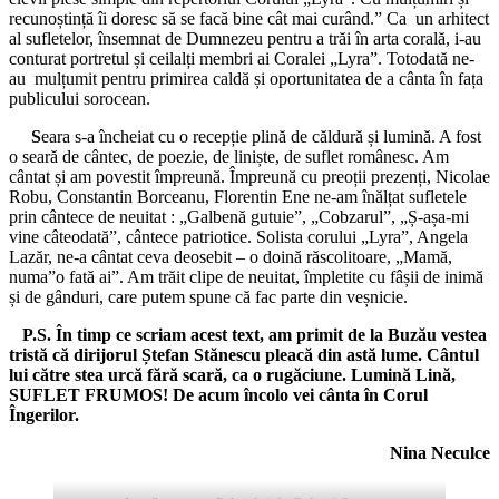
recunoștință îi doresc să se facă bine cât mai curând.” Ca un arhitect
al sufletelor, însemnat de Dumnezeu pentru a trăi în arta corală, i-au
conturat portretul și ceilalți membri ai Coralei „Lyra”. Totodată ne-
au mulțumit pentru primirea caldă și oportunitatea de a cânta în fața
publicului sorocean.
S
eara s-a încheiat cu o recepție plină de căldură și lumină. A fost
o seară de cântec, de poezie, de liniște, de suflet românesc. Am
cântat și am povestit împreună. Împreună cu preoții prezenți, Nicolae
Robu, Constantin Borceanu, Florentin Ene ne-am înălțat sufletele
prin cântece de neuitat : „Galbenă gutuie”, „Cobzarul”, „Ș-așa-mi
vine câteodată”, cântece patriotice. Solista corului „Lyra”, Angela
Lazăr, ne-a cântat ceva deosebit – o doină răscolitoare, „Mamă,
numa”o fată ai”. Am trăit clipe de neuitat, împletite cu fâșii de inimă
și de gânduri, care putem spune că fac parte din veșnicie.
P.S. În timp ce scriam acest text, am primit de la Buzău vestea
tristă că dirijorul Ștefan Stănescu pleacă din astă lume. Cântul
lui către stea urcă fără scară, ca o rugăciune. Lumină Lină,
SUFLET FRUMOS! De acum încolo vei cânta în Corul
Îngerilor.
Nina Neculce