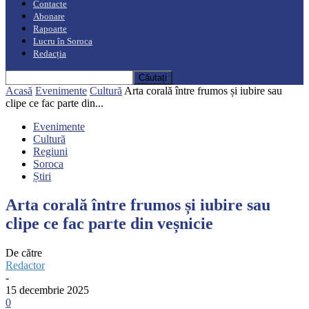
Contacte
Abonare
Rapoarte
Lucru în Soroca
Redacția
Acasă
Evenimente
Cultură
Arta corală între frumos și iubire sau
clipe ce fac parte din...
Evenimente
Cultură
Regiuni
Soroca
Știri
Arta corală între frumos și iubire sau
clipe ce fac parte din veșnicie
De către
Redactor
-
15 decembrie 2025
0