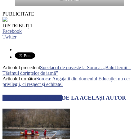
PUBLICITATE
DISTRIBUIȚI
Facebook
Twitter
Articolul precedent
Spectacol de poveste la Soroca: „Balul Iernii –
Tărâmul dorințelor de iarnă”
Articolul următor
Soroca: Angajații din domeniul Educației nu cer
privilegii, ci respect și echitate!
ARTICOLE SIMILARE
DE LA ACELAȘI AUTOR