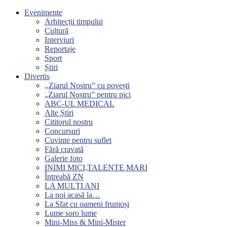
Evenimente
Arhitecții timpului
Cultură
Interviuri
Reportaje
Sport
Știri
Divertis
,,Ziarul Nostru” cu povești
„Ziarul Nostru” pentru pici
ABC-UL MEDICAL
Alte Știri
Cititorul nostru
Concursuri
Cuvinte pentru suflet
Fără cravată
Galerie foto
INIMI MICI,TALENTE MARI
Întreabă ZN
LA MULŢI ANI
La noi acasă la…
La Sfat cu oameni frumoși
Lume soro lume
Mini-Miss & Mini-Mister