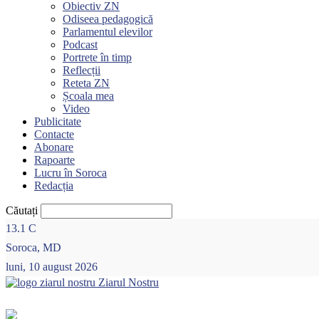
Obiectiv ZN
Odiseea pedagogică
Parlamentul elevilor
Podcast
Portrete în timp
Reflecții
Reteta ZN
Școala mea
Video
Publicitate
Contacte
Abonare
Rapoarte
Lucru în Soroca
Redacția
Căutați
13.1
C
Soroca, MD
luni, 10 august 2026
Ziarul Nostru