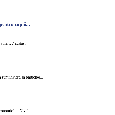
ntru copiii...
ineri, 7 august,...
unt invitați să participe...
conomică la Nivel...