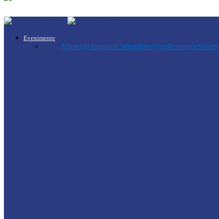
Evenimente
Toate
Arhitecții timpului
Cultură
Interviuri
Reportaje
Sport
Ș
Ocnița
Gimnaziul „Dumitru Matcovschi” din Soroca
Soroca
Procesiunea cu icoana Adormirii Maicii Dom
Știri
Ministerul Agriculturii a găzduit o sesiun
Drochia