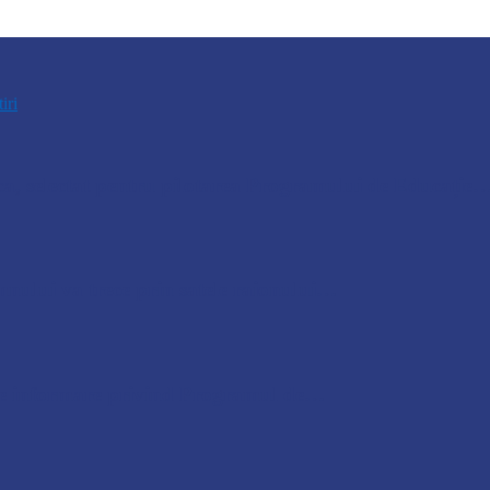
tiri
, selectat pentru pilotarea Programului de Educație
nului va trece prin satele raionului…
e de informare privind Programul de…