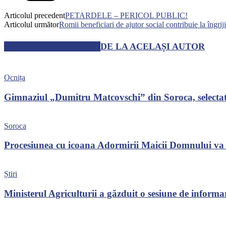
Articolul precedent
PETARDELE – PERICOL PUBLIC!
Articolul următor
Romii beneficiari de ajutor social contribuie la îngri
ARTICOLE SIMILARE
DE LA ACELAȘI AUTOR
Ocnița
Gimnaziul „Dumitru Matcovschi” din Soroca, selectat p
Soroca
Procesiunea cu icoana Adormirii Maicii Domnului va t
Știri
Ministerul Agriculturii a găzduit o sesiune de infor