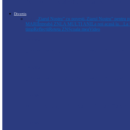
Satul Mîndîc a sărbătorit Festivalul Portului
Divertis
Toate
,,Ziarul Nostru” cu povești
„Ziarul Nostru” pentru p
MARI
Întreabă ZN
LA MULŢI ANI
La noi acasă la…
La 
timp
Reflecții
Reteta ZN
Școala mea
Video
Drochia
„INIMI MICI, TALENTE MARI”(II parte)– C
Drochia
„INIMI MICI, TALENTE MARI”(I parte) –
Podcast
Moro mahalajiu Podcast cu Robert Cerari
Podcast