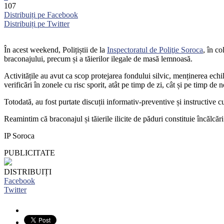
107
Distribuiți pe Facebook
Distribuiți pe Twitter
În acest weekend, Polițiștii de la
Inspectoratul de Poliţie Soroca
, în c
braconajului, precum și a tăierilor ilegale de masă lemnoasă.
Activitățile au avut ca scop protejarea fondului silvic, menținerea echil
verificări în zonele cu risc sporit, atât pe timp de zi, cât și pe timp de 
Totodată, au fost purtate discuții informativ-preventive și instructive cu
Reamintim că braconajul și tăierile ilicite de păduri constituie încălcări
IP Soroca
PUBLICITATE
DISTRIBUIȚI
Facebook
Twitter