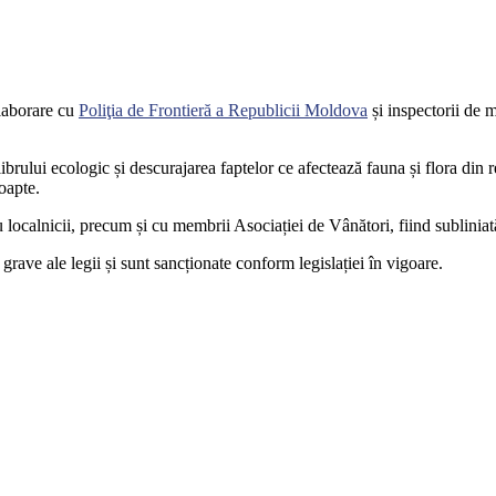
olaborare cu
Poliţia de Frontieră a Republicii Moldova
și inspectorii de 
ibrului ecologic și descurajarea faptelor ce afectează fauna și flora din 
noapte.
 localnicii, precum și cu membrii Asociației de Vânători, fiind subliniată 
 grave ale legii și sunt sancționate conform legislației în vigoare.