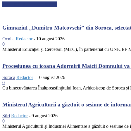
ARTICOLE RECENTE
Gimnaziul „Dumitru Matcovschi” din Soroca, selectat 
Ocnița
Redactor
-
10 august 2026
0
Ministerul Educației și Cercetării (MEC), în parteneriat cu UNICEF Mo
Procesiunea cu icoana Adormirii Maicii Domnului va t
Soroca
Redactor
-
10 august 2026
0
Cu binecuvântarea Înaltpreasfințitului Ioan, Arhiepiscop de Soroca și D
Ministerul Agriculturii a găzduit o sesiune de inform
Știri
Redactor
-
9 august 2026
0
Ministerul Agriculturii și Industriei Alimentare a găzduit o sesiune d