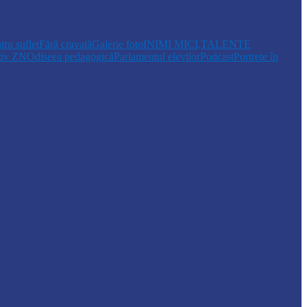
tru suflet
Fără cravată
Galerie foto
INIMI MICI,TALENTE
tiv ZN
Odiseea pedagogică
Parlamentul elevilor
Podcast
Portrete în