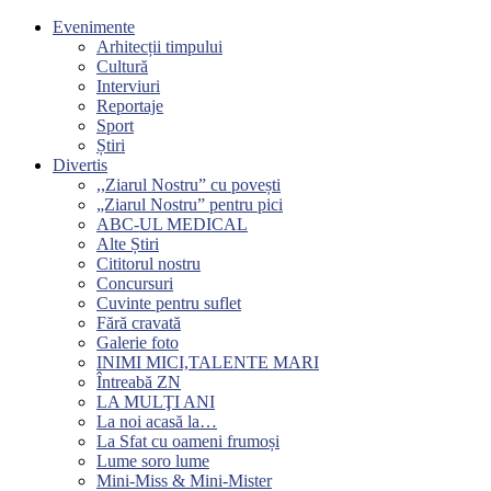
Evenimente
Arhitecții timpului
Cultură
Interviuri
Reportaje
Sport
Știri
Divertis
,,Ziarul Nostru” cu povești
„Ziarul Nostru” pentru pici
ABC-UL MEDICAL
Alte Știri
Cititorul nostru
Concursuri
Cuvinte pentru suflet
Fără cravată
Galerie foto
INIMI MICI,TALENTE MARI
Întreabă ZN
LA MULŢI ANI
La noi acasă la…
La Sfat cu oameni frumoși
Lume soro lume
Mini-Miss & Mini-Mister