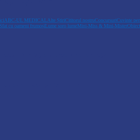
 Popular și al Pâinii
ici
ABC-UL MEDICAL
Alte Știri
Cititorul nostru
Concursuri
Cuvinte pen
Sfat cu oameni frumoși
Lume soro lume
Mini-Miss & Mini-Mister
Obiec
opiii talentați din Drochia aduc emoție…
 Un dar muzical pentru mame…