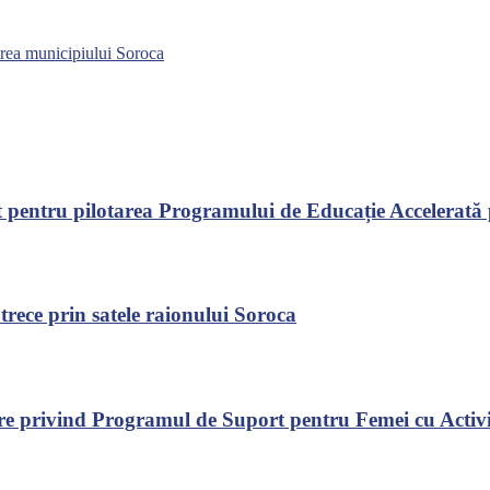
jirea municipiului Soroca
entru pilotarea Programului de Educație Accelerată pen
rece prin satele raionului Soroca
mare privind Programul de Suport pentru Femei cu Acti