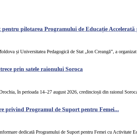
pentru pilotarea Programului de Educație Accelerată pe
ldova și Universitatea Pedagogică de Stat „Ion Creangă”, a organizat v
rece prin satele raionului Soroca
rochia, în perioada 14–27 august 2026, credincioșii din raionul Soroca s
are privind Programul de Suport pentru Femei...
e informare dedicată Programului de Suport pentru Femei cu Activitate E