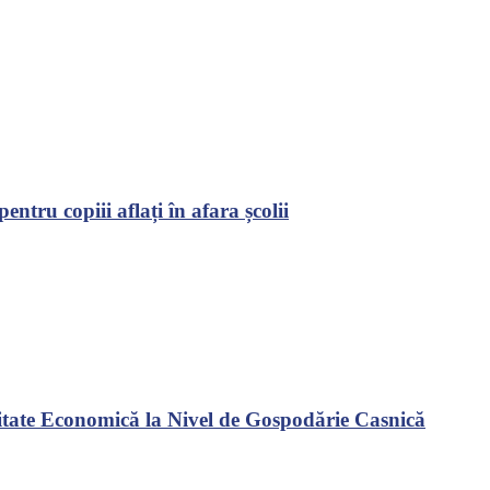
tru copiii aflați în afara școlii
vitate Economică la Nivel de Gospodărie Casnică