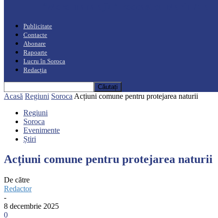
“Moro mahalajiu” Podcast cu Marin Alla
Publicitate
Contacte
Abonare
Rapoarte
Lucru în Soroca
Redacția
Acasă
Regiuni
Soroca
Acțiuni comune pentru protejarea naturii
Regiuni
Soroca
Evenimente
Știri
Acțiuni comune pentru protejarea naturii
De către
Redactor
-
8 decembrie 2025
0