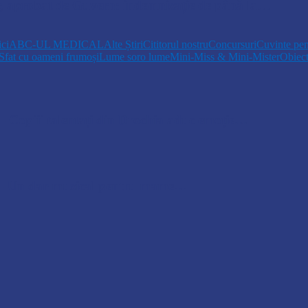
r, aprobat de Guvern: indemnizație de până la…
ici
ABC-UL MEDICAL
Alte Știri
Cititorul nostru
Concursuri
Cuvinte pen
Sfat cu oameni frumoși
Lume soro lume
Mini-Miss & Mini-Mister
Obiec
opiii talentați din Drochia aduc emoție…
 Un dar muzical pentru mame…