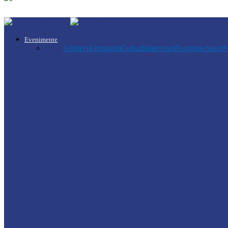
Evenimente
Toate
Arhitecții timpului
Cultură
Interviuri
Reportaje
Sport
Ș
Drochia
Ploile puternice au blocat un sector de dr
Ocnița
Intervenții ale Poliției din cauza vremii nefa
Soroca
VIZITĂ DE MONITORIZARE LA GRĂDI
Știri