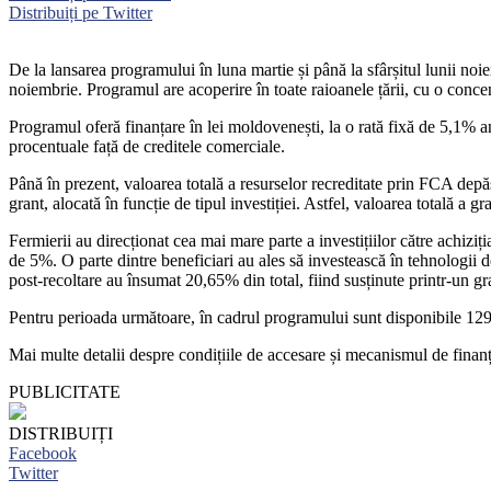
Distribuiți pe Twitter
De la lansarea programului în luna martie și până la sfârșitul lunii noi
noiembrie. Programul are acoperire în toate raioanele țării, cu o conce
Programul oferă finanțare în lei moldovenești, la o rată fixă de 5,1% a
procentuale față de creditele comerciale.
Până în prezent, valoarea totală a resurselor recreditate prin FCA dep
grant, alocată în funcție de tipul investiției. Astfel, valoarea totală a
Fermierii au direcționat cea mai mare parte a investițiilor către achizi
de 5%. O parte dintre beneficiari au ales să investească în tehnologii 
post-recoltare au însumat 20,65% din total, fiind susținute printr-un g
Pentru perioada următoare, în cadrul programului sunt disponibile 129,2
Mai multe detalii despre condițiile de accesare și mecanismul de finanța
PUBLICITATE
DISTRIBUIȚI
Facebook
Twitter