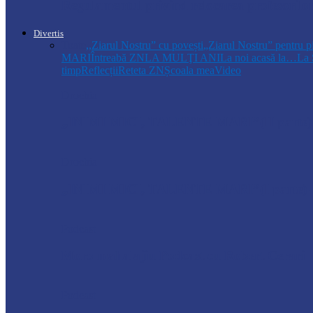
Regulamentul privind relocarea profesorilo
Divertis
Toate
,,Ziarul Nostru” cu povești
„Ziarul Nostru” pentru p
MARI
Întreabă ZN
LA MULŢI ANI
La noi acasă la…
La 
timp
Reflecții
Reteta ZN
Școala mea
Video
Drochia
„INIMI MICI, TALENTE MARI”(II parte)– C
Drochia
„INIMI MICI, TALENTE MARI”(I parte) –
Podcast
Moro mahalajiu Podcast cu Robert Cerari
Podcast