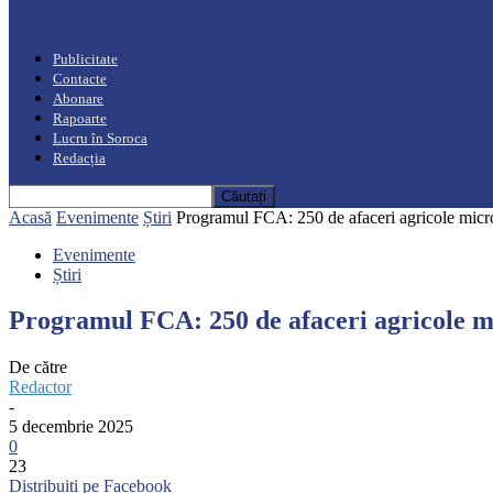
“Moro mahalajiu” Podcast cu Marin Alla
Publicitate
Contacte
Abonare
Rapoarte
Lucru în Soroca
Redacția
Acasă
Evenimente
Știri
Programul FCA: 250 de afaceri agricole micro 
Evenimente
Știri
Programul FCA: 250 de afaceri agricole mi
De către
Redactor
-
5 decembrie 2025
0
23
Distribuiți pe Facebook