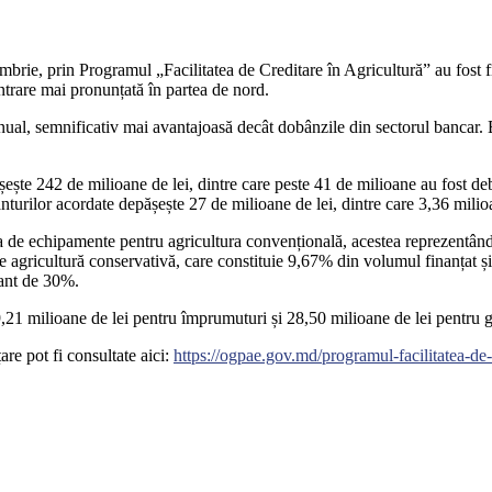
embrie, prin Programul „Facilitatea de Creditare în Agricultură” au fost f
ntrare mai pronunțată în partea de nord.
nual, semnificativ mai avantajoasă decât dobânzile din sectorul bancar. B
ășește 242 de milioane de lei, dintre care peste 41 de milioane au fost
 granturilor acordate depășește 27 de milioane de lei, dintre care 3,36 mili
ția de echipamente pentru agricultura convențională, acestea reprezentând 
de agricultură conservativă, care constituie 9,67% din volumul finanțat ș
rant de 30%.
1 milioane de lei pentru împrumuturi și 28,50 milioane de lei pentru gra
re pot fi consultate aici:
https://ogpae.gov.md/programul-facilitatea-de-c