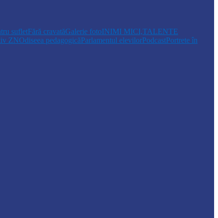
tru suflet
Fără cravată
Galerie foto
INIMI MICI,TALENTE
tiv ZN
Odiseea pedagogică
Parlamentul elevilor
Podcast
Portrete în