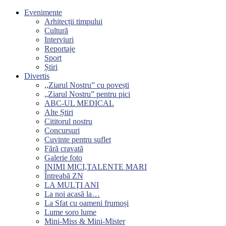
Evenimente
Arhitecții timpului
Cultură
Interviuri
Reportaje
Sport
Știri
Divertis
,,Ziarul Nostru” cu povești
„Ziarul Nostru” pentru pici
ABC-UL MEDICAL
Alte Știri
Cititorul nostru
Concursuri
Cuvinte pentru suflet
Fără cravată
Galerie foto
INIMI MICI,TALENTE MARI
Întreabă ZN
LA MULŢI ANI
La noi acasă la…
La Sfat cu oameni frumoși
Lume soro lume
Mini-Miss & Mini-Mister