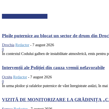
ARTICOLE RECENTE
Ploile puternice au blocat un sector de drum din Dro
Drochia
Redactor
-
7 august 2026
0
În contextul Codului galben de instabilitate atmosferică, emis pentru pe
Intervenții ale Poliției din cauza vremii nefavorabile
Ocnița
Redactor
-
7 august 2026
0
În urma ploilor și rafalelor puternice de vânt înregistrate astăzi, în mai
VIZITĂ DE MONITORIZARE LA GRĂDINIȚA „
Soroca
Redactor
-
7 august 2026