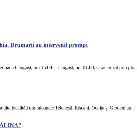
chia. Drumarii au intervenit prompt
rioada 6 august, ora 15:00 – 7 august, ora 01:00, caracterizat prin ploi.
 multe localități din raioanele Telenești, Rîșcani, Ocnița și Glodeni au...
CĂLINA”