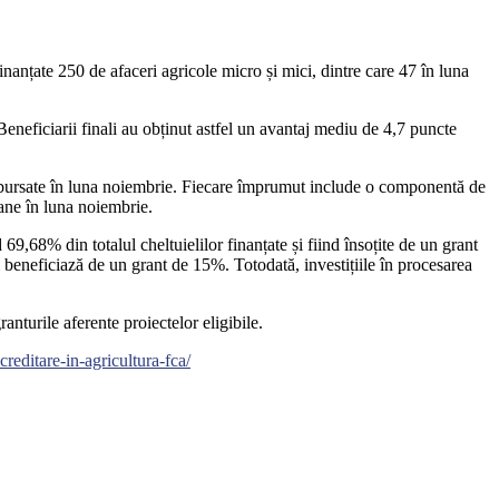
inanțate 250 de afaceri agricole micro și mici, dintre care 47 în luna
eneficiarii finali au obținut astfel un avantaj mediu de 4,7 puncte
 debursate în luna noiembrie. Fiecare împrumut include o componentă de
oane în luna noiembrie.
69,68% din totalul cheltuielilor finanțate și fiind însoțite de un grant
i beneficiază de un grant de 15%. Totodată, investițiile în procesarea
nturile aferente proiectelor eligibile.
reditare-in-agricultura-fca/