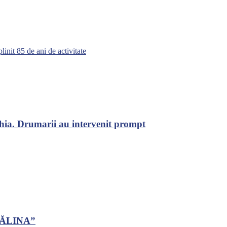
init 85 de ani de activitate
chia. Drumarii au intervenit prompt
CĂLINA”