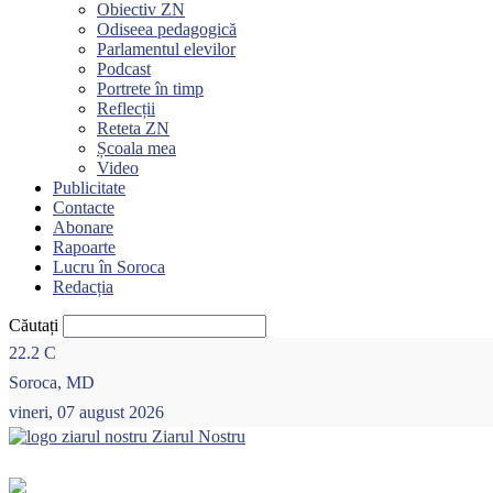
Obiectiv ZN
Odiseea pedagogică
Parlamentul elevilor
Podcast
Portrete în timp
Reflecții
Reteta ZN
Școala mea
Video
Publicitate
Contacte
Abonare
Rapoarte
Lucru în Soroca
Redacția
Căutați
22.2
C
Soroca, MD
vineri, 07 august 2026
Ziarul Nostru