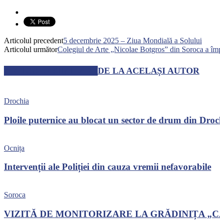
Articolul precedent
5 decembrie 2025 – Ziua Mondială a Solului
Articolul următor
Colegiul de Arte „Nicolae Botgros” din Soroca a împl
ARTICOLE SIMILARE
DE LA ACELAȘI AUTOR
Drochia
Ploile puternice au blocat un sector de drum din Dro
Ocnița
Intervenții ale Poliției din cauza vremii nefavorabile
Soroca
VIZITĂ DE MONITORIZARE LA GRĂDINIȚA „