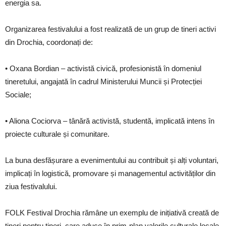
energia sa.
Organizarea festivalului a fost realizată de un grup de tineri activi
din Drochia, coordonați de:
• Oxana Bordian – activistă civică, profesionistă în domeniul
tineretului, angajată în cadrul Ministerului Muncii și Protecției
Sociale;
• Aliona Cociorva – tânără activistă, studentă, implicată intens în
proiecte culturale și comunitare.
La buna desfășurare a evenimentului au contribuit și alți voluntari,
implicați în logistică, promovare și managementul activităților din
ziua festivalului.
FOLK Festival Drochia rămâne un exemplu de inițiativă creată de
tineri pentru tineri, care aduce în prim-plan valorile culturale locale,