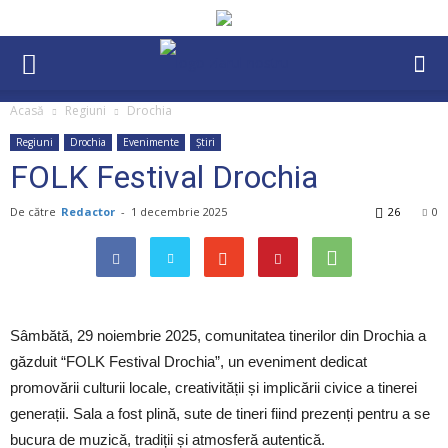
Acasă
Regiuni
Drochia
Regiuni
Drochia
Evenimente
Știri
FOLK Festival Drochia
De către
Redactor
-
1 decembrie 2025
26
0
Sâmbătă, 29 noiembrie 2025, comunitatea
tinerilor din Drochia a
găzduit “FOLK Festival Drochia”, un eveniment dedicat
promovării culturii locale, creativității și implicării civice a tinerei
generații. Sala a fost plină, sute de tineri fiind prezenți pentru a se
bucura de muzică, tradiții și atmosferă autentică.