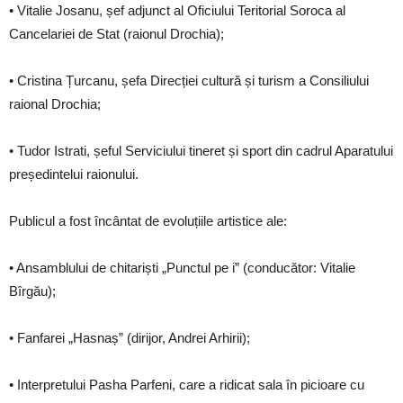
• Vitalie Josanu, șef adjunct al Oficiului Teritorial Soroca al
Cancelariei de Stat (raionul Drochia);
• Cristina Țurcanu, șefa Direcției cultură și turism a Consiliului
raional Drochia;
• Tudor Istrati, șeful Serviciului tineret și sport din cadrul Aparatului
președintelui raionului.
Publicul a fost încântat de evoluțiile artistice ale:
• Ansamblului de chitariști „Punctul pe i” (conducător: Vitalie
Bîrgău);
• Fanfarei „Hasnaș” (dirijor, Andrei Arhirii);
• Interpretului Pasha Parfeni, care a ridicat sala în picioare cu