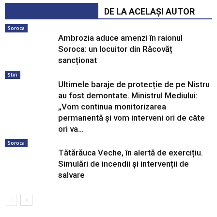
ARTICOLE SIMILARE
DE LA ACELAȘI AUTOR
Soroca
Ambrozia aduce amenzi în raionul
Soroca: un locuitor din Răcovăț
sancționat
Știri
Ultimele baraje de protecție de pe Nistru
au fost demontate. Ministrul Mediului:
„Vom continua monitorizarea
permanentă și vom interveni ori de câte
ori va...
Soroca
Tătărăuca Veche, în alertă de exercițiu.
Simulări de incendii și intervenții de
salvare