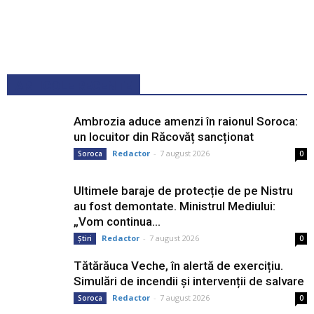
ARTICOLE RECENTE
Ambrozia aduce amenzi în raionul Soroca:
un locuitor din Răcovăț sancționat
Redactor
-
7 august 2026
Soroca
0
Ultimele baraje de protecție de pe Nistru
au fost demontate. Ministrul Mediului:
„Vom continua...
Redactor
-
7 august 2026
Știri
0
Tătărăuca Veche, în alertă de exercițiu.
Simulări de incendii și intervenții de salvare
Redactor
-
7 august 2026
Soroca
0