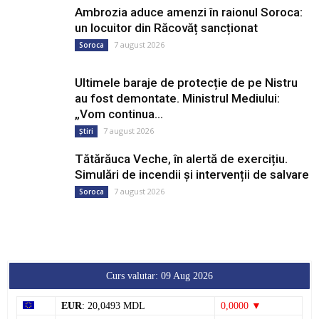
Ambrozia aduce amenzi în raionul Soroca:
un locuitor din Răcovăț sancționat
7 august 2026
Soroca
Ultimele baraje de protecție de pe Nistru
au fost demontate. Ministrul Mediului:
„Vom continua...
7 august 2026
Știri
Tătărăuca Veche, în alertă de exercițiu.
Simulări de incendii și intervenții de salvare
7 august 2026
Soroca
Curs valutar: 09 Aug 2026
EUR
: 20,0493 MDL
0,0000 ▼