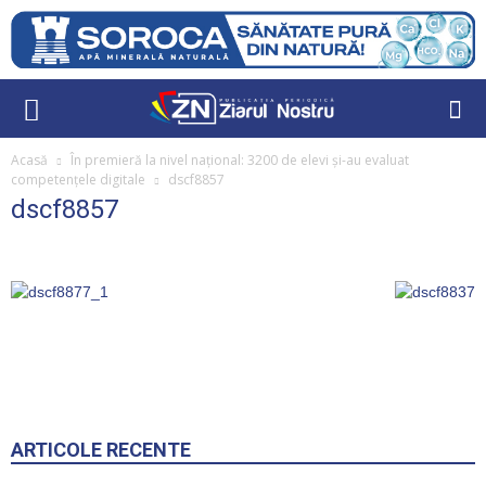
Acasă
În premieră la nivel național: 3200 de elevi și-au evaluat
competențele digitale
dscf8857
dscf8857
ARTICOLE RECENTE