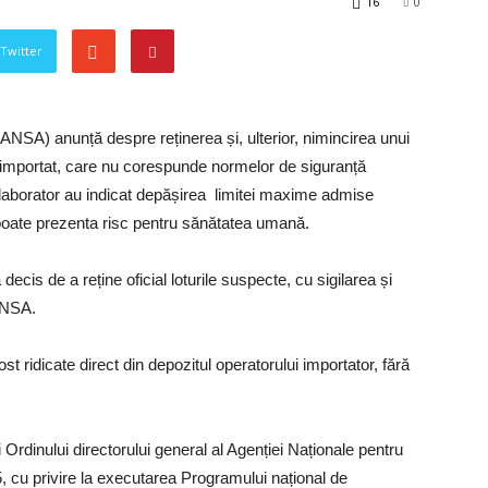
16
0
 Twitter
ANSA) anunță despre reținerea și, ulterior, nimincirea unui
, importat, care nu corespunde normelor de siguranță
 laborator au indicat depășirea limitei maxime admise
poate prezenta risc pentru sănătatea umană.
ecis de a reține oficial loturile suspecte, cu sigilarea și
 ANSA.
 ridicate direct din depozitul operatorului importator, fără
Ordinului directorului general al Agenției Naționale pentru
5, cu privire la executarea Programului național de