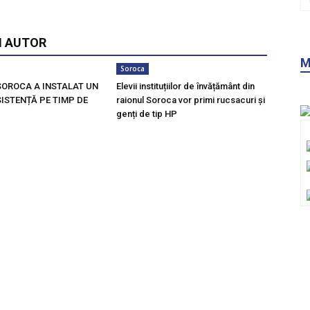
I AUTOR
M
Soroca
SOROCA A INSTALAT UN
Elevii instituțiilor de învățământ din
ISTENȚĂ PE TIMP DE
raionul Soroca vor primi rucsacuri și
genți de tip HP