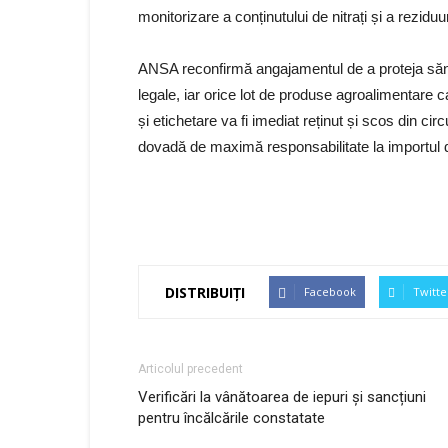
monitorizare a conținutului de nitrați și a reziduu
ANSA reconfirmă angajamentul de a proteja sănă
legale, iar orice lot de produse agroalimentare c
și etichetare va fi imediat reținut și scos din ci
dovadă de maximă responsabilitate la importul 
DISTRIBUIȚI
Facebook
Twitte
Articolul precedent
Verificări la vânătoarea de iepuri și sancțiuni
pentru încălcările constatate