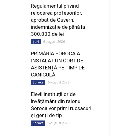
Regulamentul privind
relocarea profesorilor,
aprobat de Guvern:
indemnizație de până la
300.000 de lei
6 august 2026
Știri
PRIMĂRIA SOROCA A
INSTALAT UN CORT DE
ASISTENȚĂ PE TIMP DE
CANICULĂ
6 august 2026
Soroca
Elevii instituțiilor de
învățământ din raionul
Soroca vor primi rucsacuri
și genți de tip...
6 august 2026
Soroca