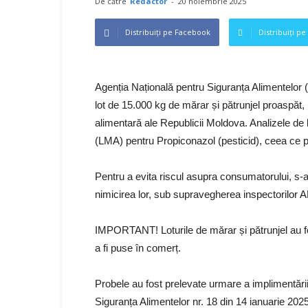
De către
Redactor
-
20 noiembrie 2025
Distribuiți pe Facebook
Distribuiți pe
Agenția Națională pentru Siguranța Alimentelor (
lot de 15.000 kg de mărar și pătrunjel proaspăt
alimentară ale Republicii Moldova. Analizele de
(LMA) pentru Propiconazol (pesticid), ceea ce 
Pentru a evita riscul asupra consumatorului, s-a d
nimicirea lor, sub supravegherea inspectorilor
IMPORTANT! Loturile de mărar și pătrunjel au fost
a fi puse în comerț.
Probele au fost prelevate urmare a implimentării 
Siguranța Alimentelor nr. 18 din 14 ianuarie 202