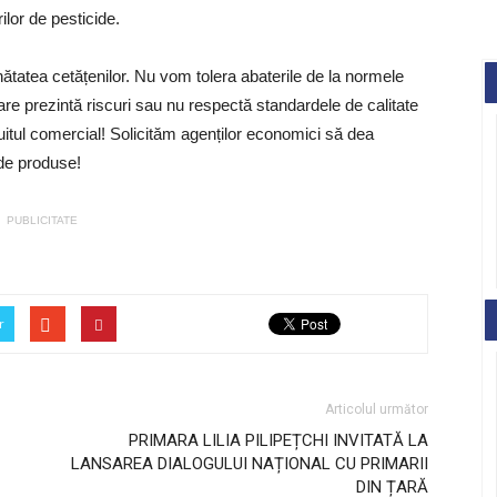
rilor de pesticide.
tatea cetățenilor. Nu vom tolera abaterile de la normele
are prezintă riscuri sau nu respectă standardele de calitate
rcuitul comercial! Solicităm agenților economici să dea
de produse!
PUBLICITATE
r
Articolul următor
PRIMARA LILIA PILIPEȚCHI INVITATĂ LA
LANSAREA DIALOGULUI NAȚIONAL CU PRIMARII
DIN ȚARĂ