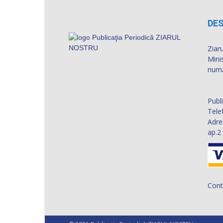
DES
Ziaru
Mini
numă
Publ
Tele
Adre
ap.2
Cont