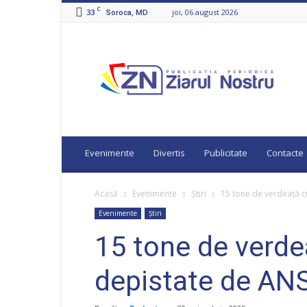
C
33
joi, 06 august 2026
Soroca, MD
Ziarul
Nostru
Evenimente
Divertis
Publicitate
Contacte
Acasă
Evenimente
Știri
15 tone de verdeață c
Evenimente
Știri
15 tone de verde
depistate de ANS