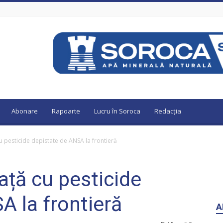
Abonare
Rapoarte
Lucru în Soroca
Redacția
u pesticide depistate de ANSA la frontieră
ață cu pesticide
A la frontieră
A