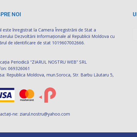
PRE NOI
U
l este înregistrat la Camera Înregistrării de Stat a
sterului Dezvoltării Informaţionale al Republicii Moldova cu
rul de identificare de stat 1019607002666.
icația Periodică “ZIARUL NOSTRU WEB” SRL
fon: 069326061
sa: Republica Moldova, mun.Soroca, Str. Barbu Lăutaru 5,
actați-ne:
ziarul.nostru@yahoo.com