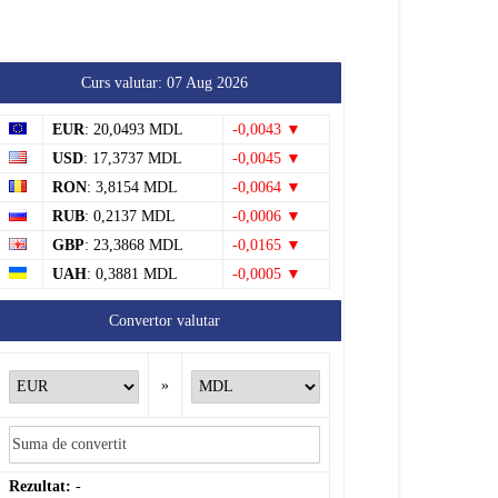
Curs valutar: 07 Aug 2026
EUR
: 20,0493 MDL
-0,0043 ▼
USD
: 17,3737 MDL
-0,0045 ▼
RON
: 3,8154 MDL
-0,0064 ▼
RUB
: 0,2137 MDL
-0,0006 ▼
GBP
: 23,3868 MDL
-0,0165 ▼
UAH
: 0,3881 MDL
-0,0005 ▼
Convertor valutar
»
Rezultat:
-