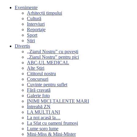
Evenimente
Arhitecții timpului
Cultură
Interviuri
Reportaje
Sport
Știri
Divertis
,,Ziarul Nostru” cu povești
„Ziarul Nostru” pentru pici
ABC-UL MEDICAL
Alte Știri
Cititorul nostru
Concursuri
Cuvinte pentru suflet
Fără cravată
Galerie foto
INIMI MICI,TALENTE MARI
Întreabă ZN
LA MULŢI ANI
La noi acasă la…
La Sfat cu oameni frumoși
Lume soro lume
Mini-Miss & Mini-Mister