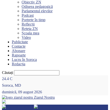
Obiectiv ZN
Odiseea pedagogică
Parlamentul elevilor
Podcast
Portrete în timp
Reflecții
Reteta ZN
Școala mea
Video
Publicitate
Contacte
Abonare
Rapoarte
Lucru în Soroca
Redacția
Căutați
24.4
C
Soroca, MD
duminică, 09 august 2026
Ziarul Nostru