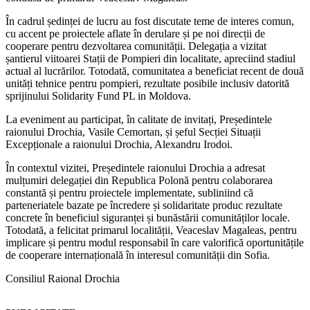
În cadrul ședinței de lucru au fost discutate teme de interes comun,
cu accent pe proiectele aflate în derulare și pe noi direcții de
cooperare pentru dezvoltarea comunității. Delegația a vizitat
șantierul viitoarei Stații de Pompieri din localitate, apreciind stadiul
actual al lucrărilor. Totodată, comunitatea a beneficiat recent de două
unități tehnice pentru pompieri, rezultate posibile inclusiv datorită
sprijinului Solidarity Fund PL in Moldova.
La eveniment au participat, în calitate de invitați, Președintele
raionului Drochia, Vasile Cemortan, și șeful Secției Situații
Excepționale a raionului Drochia, Alexandru Irodoi.
În contextul vizitei, Președintele raionului Drochia a adresat
mulțumiri delegației din Republica Polonă pentru colaborarea
constantă și pentru proiectele implementate, subliniind că
parteneriatele bazate pe încredere și solidaritate produc rezultate
concrete în beneficiul siguranței și bunăstării comunităților locale.
Totodată, a felicitat primarul localității, Veaceslav Magaleas, pentru
implicare și pentru modul responsabil în care valorifică oportunitățile
de cooperare internațională în interesul comunității din Sofia.
Consiliul Raional Drochia