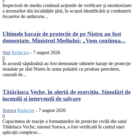
Inspectorii de mediu continuă acțiunile de verificare și monitorizare
a terenurilor din localitățile țării, în scopul identificării și combaterii
focarelor de ambrozie...
Ultimele baraje de protecție de pe Nistru au fost
demontate. Ministrul Mediului: „Vom continua...
Știri
Redactor
-
7 august 2026
0
În această săptămână au fost demontate ultimele baraje de protecție
instalate pe râul Nistru în urma poluării cu produse petroliere,
cauzată de...
Tătărăuca Veche, în alertă de exercițiu. Simulări de
incendii și intervenții de salvare
Soroca
Redactor
-
7 august 2026
0
Capacitatea de reacție a formațiunilor de protecție civilă din satul
Tătărăuca Veche, raionul Soroca, a fost verificată în cadrul unei
aplicații complexe...