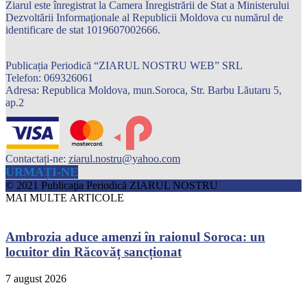
Ziarul este înregistrat la Camera Înregistrării de Stat a Ministerului
Dezvoltării Informaţionale al Republicii Moldova cu numărul de
identificare de stat 1019607002666.
Publicația Periodică “ZIARUL NOSTRU WEB” SRL
Telefon: 069326061
Adresa: Republica Moldova, mun.Soroca, Str. Barbu Lăutaru 5,
ap.2
Contactați-ne:
ziarul.nostru@yahoo.com
URMAȚI-NE
© 2021 Publicaţia Periodică ZIARUL NOSTRU
MAI MULTE ARTICOLE
Ambrozia aduce amenzi în raionul Soroca: un
locuitor din Răcovăț sancționat
7 august 2026