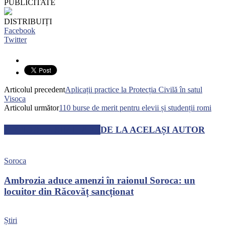
PUBLICITATE
DISTRIBUIȚI
Facebook
Twitter
Articolul precedent
Aplicații practice la Protecția Civilă în satul
Visoca
Articolul următor
110 burse de merit pentru elevii și studenții romi
ARTICOLE SIMILARE
DE LA ACELAȘI AUTOR
Soroca
Ambrozia aduce amenzi în raionul Soroca: un
locuitor din Răcovăț sancționat
Știri