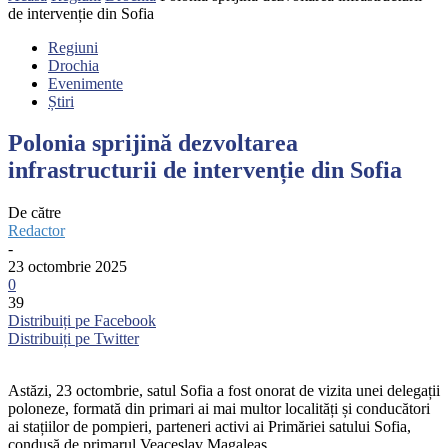
de intervenție din Sofia
Regiuni
Drochia
Evenimente
Știri
Polonia sprijină dezvoltarea
infrastructurii de intervenție din Sofia
De către
Redactor
-
23 octombrie 2025
0
39
Distribuiți pe Facebook
Distribuiți pe Twitter
Astăzi, 23 octombrie, satul Sofia a fost onorat de vizita unei delegații
poloneze, formată din primari ai mai multor localități și conducători
ai stațiilor de pompieri, parteneri activi ai Primăriei satului Sofia,
condusă de primarul Veaceslav Magaleas.