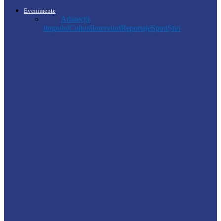
Evenimente
Toate
Arhitecții
timpului
Cultură
Interviuri
Reportaje
Sport
Știri
Soroca
Ambrozia aduce amenzi în raionul Soroca:
un locuitor din Răcovăț sancționat
Știri
Ultimele baraje de protecție de pe Nistru
au fost demontate. Ministrul…
Soroca
Tătărăuca Veche, în alertă de exercițiu.
Simulări de incendii și intervenții…
Soroca