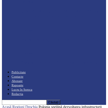
Drochia
„INIMI MICI, TALENTE MARI”(I parte)
– Un dar muzical pentru mame…
Podcast
Moro mahalajiu Podcast cu Robert Cerari
Podcast
“Moro mahalajiu” Podcast cu Marin Alla
Publicitate
Contacte
Abonare
Rapoarte
Lucru în Soroca
Redacția
Acasă
Regiuni
Drochia
Polonia sprijină dezvoltarea infrastructurii