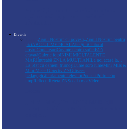
Autoritățile monitorizează alimentarea cu
apă la Cosăuți, pe fondul scăderii
nivelului…
Divertis
Toate
,,Ziarul Nostru” cu povești
„Ziarul Nostru” pentru
pici
ABC-UL MEDICAL
Alte Știri
Cititorul
nostru
Concursuri
Cuvinte pentru suflet
Fără
cravată
Galerie foto
INIMI MICI,TALENTE
MARI
Întreabă ZN
LA MULŢI ANI
La noi acasă la…
La Sfat cu oameni frumoși
Lume soro lume
Mini-Miss &
Mini-Mister
Obiectiv ZN
Odiseea
pedagogică
Parlamentul elevilor
Podcast
Portrete în
timp
Reflecții
Reteta ZN
Școala mea
Video
Drochia
„INIMI MICI, TALENTE MARI”(II
parte)– Copiii talentați din Drochia aduc
emoție…