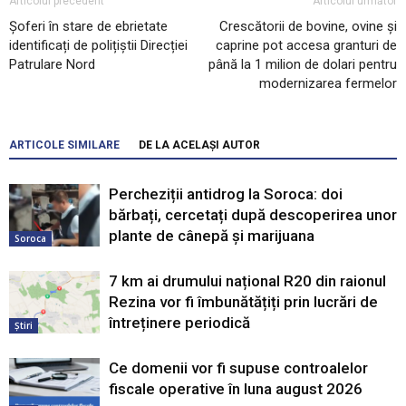
Articolul precedent
Articolul următor
Șoferi în stare de ebrietate
Crescătorii de bovine, ovine și
identificați de polițiștii Direcției
caprine pot accesa granturi de
Patrulare Nord
până la 1 milion de dolari pentru
modernizarea fermelor
ARTICOLE SIMILARE
DE LA ACELAȘI AUTOR
Percheziții antidrog la Soroca: doi
bărbați, cercetați după descoperirea unor
plante de cânepă și marijuana
Soroca
7 km ai drumului național R20 din raionul
Rezina vor fi îmbunătățiți prin lucrări de
întreținere periodică
Știri
Ce domenii vor fi supuse controalelor
fiscale operative în luna august 2026