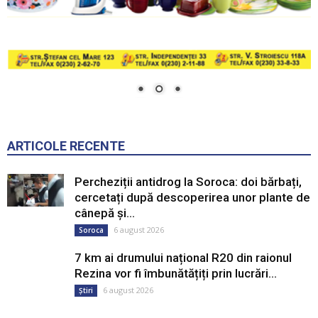
ARTICOLE RECENTE
Percheziții antidrog la Soroca: doi bărbați,
cercetați după descoperirea unor plante de
cânepă și...
6 august 2026
Soroca
7 km ai drumului național R20 din raionul
Rezina vor fi îmbunătățiți prin lucrări...
6 august 2026
Știri