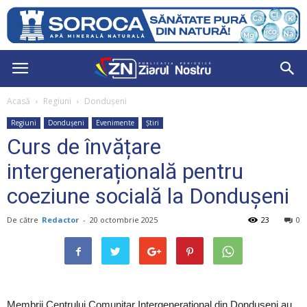
Acasă
Regiuni
Dondușeni
Regiuni
Dondușeni
Evenimente
Știri
Curs de învățare
intergenerațională pentru
coeziune socială la Dondușeni
De către
Redactor
-
20 octombrie 2025
23
0
Membrii Centrului Comunitar Intergenerațional din Dondușeni au