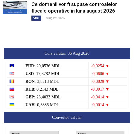
Ce domenii vor fi supuse controalelor
fiscale operative în luna august 2026
6 august 2026
Știri
Curs valutar: 06 Aug 2026
EUR
: 20,0536 MDL
-0,0254 ▼
USD
: 17,3782 MDL
-0,0606 ▼
RON
: 3,8218 MDL
-0,0029 ▼
RUB
: 0,2143 MDL
-0,0017 ▼
GBP
: 23,4033 MDL
-0,0414 ▼
UAH
: 0,3886 MDL
-0,0014 ▼
Convertor valutar