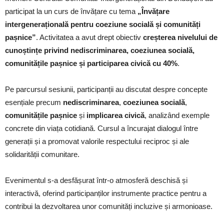
participat la un curs de învățare cu tema
„Învățare
intergenerațională pentru coeziune socială și comunități
pașnice”
. Activitatea a avut drept obiectiv
creșterea nivelului de
cunoștințe privind nediscriminarea, coeziunea socială,
comunitățile pașnice și participarea civică cu 40%
.
Pe parcursul sesiunii, participanții au discutat despre concepte
esențiale precum
nediscriminarea
,
coeziunea socială
,
comunitățile pașnice
și
implicarea civică
, analizând exemple
concrete din viața cotidiană. Cursul a încurajat dialogul între
generații și a promovat valorile respectului reciproc și ale
solidarității comunitare.
Evenimentul s-a desfășurat într-o atmosferă deschisă și
interactivă, oferind participanților instrumente practice pentru a
contribui la dezvoltarea unor comunități incluzive și armonioase.