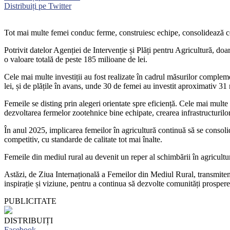
Distribuiți pe Twitter
Tot mai multe femei conduc ferme, construiesc echipe, consolidează com
Potrivit datelor Agenției de Intervenție și Plăți pentru Agricultură, d
o valoare totală de peste 185 milioane de lei.
Cele mai multe investiții au fost realizate în cadrul măsurilor complem
lei, și de plățile în avans, unde 30 de femei au investit aproximativ 31 
Femeile se disting prin alegeri orientate spre eficiență. Cele mai multe
dezvoltarea fermelor zootehnice bine echipate, crearea infrastructurilor
În anul 2025, implicarea femeilor în agricultură continuă să se consolid
competitiv, cu standarde de calitate tot mai înalte.
Femeile din mediul rural au devenit un reper al schimbării în agricultur
Astăzi, de Ziua Internațională a Femeilor din Mediul Rural, transmitem r
inspirație și viziune, pentru a continua să dezvolte comunități prospere 
PUBLICITATE
DISTRIBUIȚI
Facebook