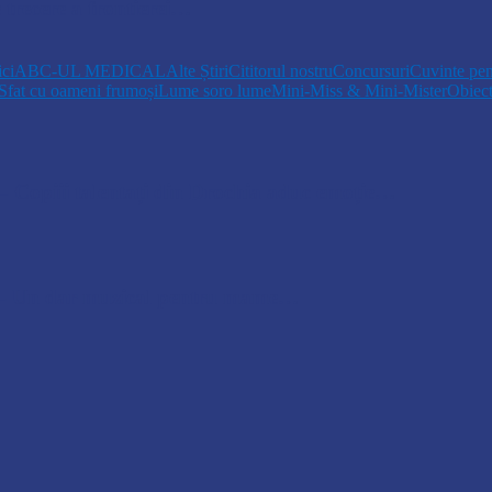
 trecere a frontierei…
ici
ABC-UL MEDICAL
Alte Știri
Cititorul nostru
Concursuri
Cuvinte pen
Sfat cu oameni frumoși
Lume soro lume
Mini-Miss & Mini-Mister
Obiec
opiii talentați din Drochia aduc emoție…
 Un dar muzical pentru mame…