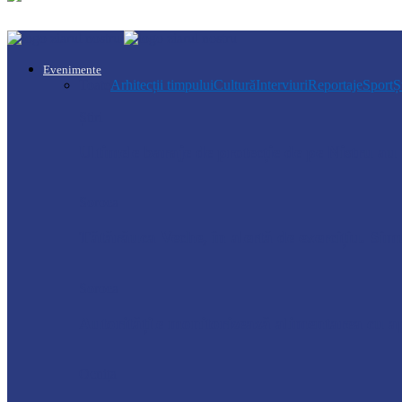
Evenimente
Toate
Arhitecții timpului
Cultură
Interviuri
Reportaje
Sport
Ș
Știri
Ultimele baraje de protecție de pe Nistru a
Soroca
Tătărăuca Veche, în alertă de exercițiu. Simu
Soroca
Autoritățile monitorizează alimentarea cu a
Ocnița