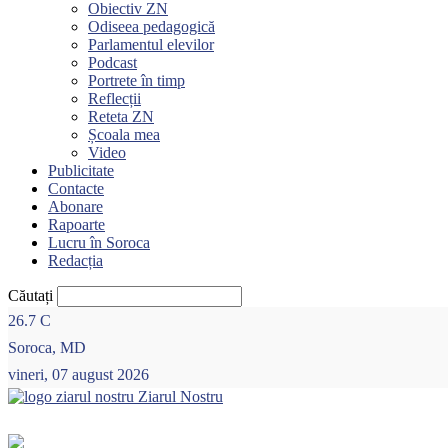
Obiectiv ZN
Odiseea pedagogică
Parlamentul elevilor
Podcast
Portrete în timp
Reflecții
Reteta ZN
Școala mea
Video
Publicitate
Contacte
Abonare
Rapoarte
Lucru în Soroca
Redacția
Căutați
26.7
C
Soroca, MD
vineri, 07 august 2026
Ziarul Nostru