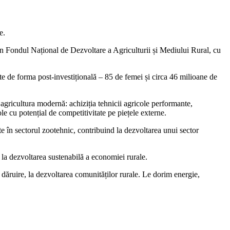
e.
prin Fondul Național de Dezvoltare a Agriculturii și Mediului Rural, cu
te de forma post-investițională – 85 de femei și circa 46 milioane de
c agricultura modernă: achiziția tehnicii agricole performante,
le cu potențial de competitivitate pe piețele externe.
te în sectorul zootehnic, contribuind la dezvoltarea unui sector
e la dezvoltarea sustenabilă a economiei rurale.
 dăruire, la dezvoltarea comunităților rurale. Le dorim energie,