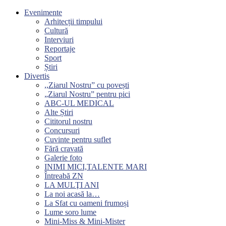
Evenimente
Arhitecții timpului
Cultură
Interviuri
Reportaje
Sport
Știri
Divertis
,,Ziarul Nostru” cu povești
„Ziarul Nostru” pentru pici
ABC-UL MEDICAL
Alte Știri
Cititorul nostru
Concursuri
Cuvinte pentru suflet
Fără cravată
Galerie foto
INIMI MICI,TALENTE MARI
Întreabă ZN
LA MULŢI ANI
La noi acasă la…
La Sfat cu oameni frumoși
Lume soro lume
Mini-Miss & Mini-Mister