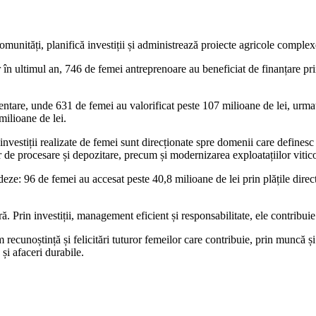
unități, planifică investiții și administrează proiecte agricole complex
oar în ultimul an, 746 de femei antreprenoare au beneficiat de finanțare 
entare, unde 631 de femei au valorificat peste 107 milioane de lei, urma
milioane de lei.
 investiții realizate de femei sunt direcționate spre domenii care defines
 de procesare și depozitare, precum și modernizarea exploatațiilor vitico
eze: 96 de femei au accesat peste 40,8 milioane de lei prin plățile direc
ă. Prin investiții, management eficient și responsabilitate, ele contribui
ecunoștință și felicitări tuturor femeilor care contribuie, prin muncă și
și afaceri durabile.