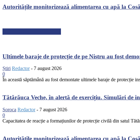
Autoritățile monitorizează alimentarea cu apă la Cosău
ARTICOLE RECENTE
Ultimele baraje de protecție de pe Nistru au fost dem
Știri
Redactor
-
7 august 2026
0
În această săptămână au fost demontate ultimele baraje de protecție inst
Tătărăuca Veche, în alertă de exercițiu. Simulări de inc
Soroca
Redactor
-
7 august 2026
0
Capacitatea de reacție a formațiunilor de protecție civilă din satul Tătă
Autoritățile monitorizează alimentarea cu apă la Cosău