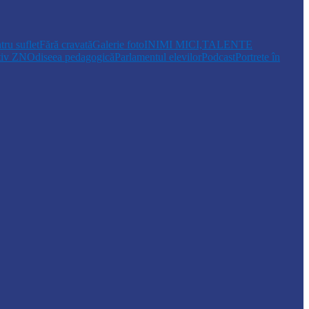
tru suflet
Fără cravată
Galerie foto
INIMI MICI,TALENTE
tiv ZN
Odiseea pedagogică
Parlamentul elevilor
Podcast
Portrete în