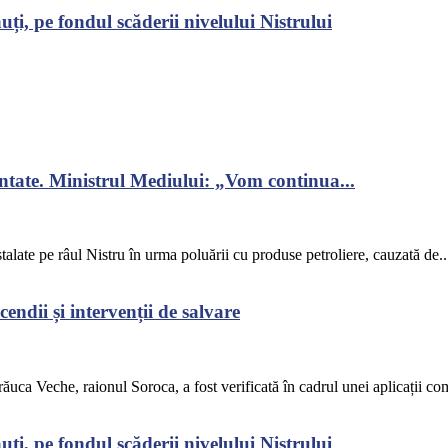
ți, pe fondul scăderii nivelului Nistrului
ontate. Ministrul Mediului: „Vom continua...
alate pe râul Nistru în urma poluării cu produse petroliere, cauzată de..
endii și intervenții de salvare
răuca Veche, raionul Soroca, a fost verificată în cadrul unei aplicații co
ți, pe fondul scăderii nivelului Nistrului