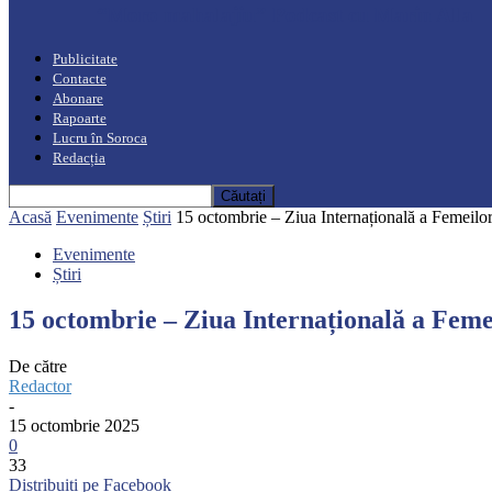
“Moro mahalajiu” Podcast cu Marin Alla
Publicitate
Contacte
Abonare
Rapoarte
Lucru în Soroca
Redacția
Acasă
Evenimente
Știri
15 octombrie – Ziua Internațională a Femeilo
Evenimente
Știri
15 octombrie – Ziua Internațională a Feme
De către
Redactor
-
15 octombrie 2025
0
33
Distribuiți pe Facebook