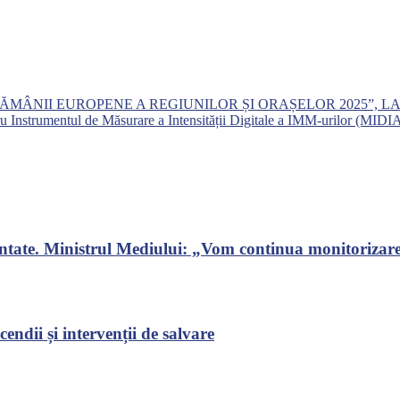
ĂMÂNII EUROPENE A REGIUNILOR ȘI ORAȘELOR 2025”, L
u Instrumentul de Măsurare a Intensității Digitale a IMM-urilor (MIDI
ontate. Ministrul Mediului: „Vom continua monitorizarea
endii și intervenții de salvare