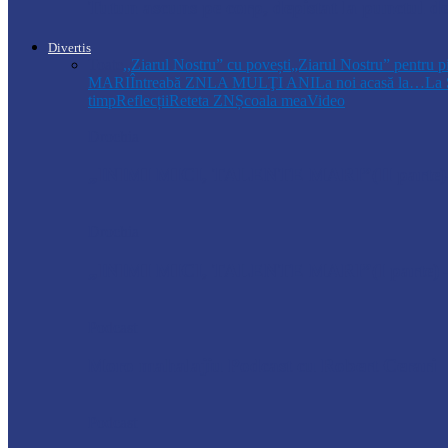
Tutun ascuns pe corp, depistat la punctul de
Divertis
Toate
,,Ziarul Nostru” cu povești
„Ziarul Nostru” pentru p
MARI
Întreabă ZN
LA MULŢI ANI
La noi acasă la…
La 
timp
Reflecții
Reteta ZN
Școala mea
Video
Drochia
„INIMI MICI, TALENTE MARI”(II parte)– C
Drochia
„INIMI MICI, TALENTE MARI”(I parte) –
Podcast
Moro mahalajiu Podcast cu Robert Cerari
Podcast