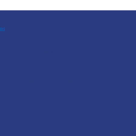
tiri
u fost demontate. Ministrul…
lări de incendii și intervenții…
pă la Cosăuți, pe fondul scăderii nivelului…