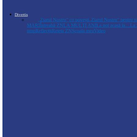
Ambrozia aduce amenzi în raionul Soroca: u
Divertis
Toate
,,Ziarul Nostru” cu povești
„Ziarul Nostru” pentru p
MARI
Întreabă ZN
LA MULŢI ANI
La noi acasă la…
La 
timp
Reflecții
Reteta ZN
Școala mea
Video
Drochia
„INIMI MICI, TALENTE MARI”(II parte)– C
Drochia
„INIMI MICI, TALENTE MARI”(I parte) –
Podcast
Moro mahalajiu Podcast cu Robert Cerari
Podcast