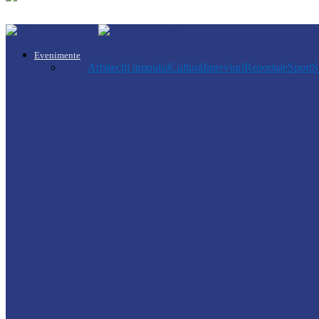
Evenimente
Toate
Arhitecții timpului
Cultură
Interviuri
Reportaje
Sport
Ș
Soroca
Procesiunea cu icoana Adormirii Maicii Dom
Știri
Ministerul Agriculturii a găzduit o sesiun
Drochia
Satul Mîndîc a sărbătorit Festivalul Portului
Soroca