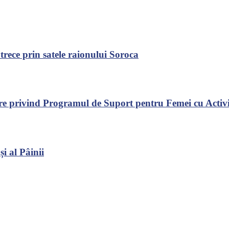
rece prin satele raionului Soroca
mare privind Programul de Suport pentru Femei cu Acti
i al Pâinii