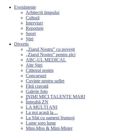
Evenimente
Arhitecții timpului
Cultură
Interviuri
Reportaje
Sport
Știri
Divertis
,,Ziarul Nostru” cu povești
„Ziarul Nostru” pentru pici
ABC-UL MEDICAL
Alte Știri
Cititorul nostru
Concursuri
Cuvinte pentru suflet
Fără cravată
Galerie foto
INIMI MICI,TALENTE MARI
Întreabă ZN
LA MULŢI ANI
La noi acasă la…
La Sfat cu oameni frumoși
Lume soro lume
Mini-Miss & Mini-Mister