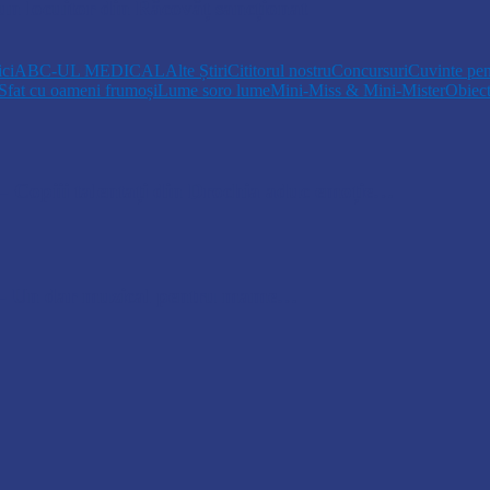
n locuitor din Răcovăț sancționat
ici
ABC-UL MEDICAL
Alte Știri
Cititorul nostru
Concursuri
Cuvinte pen
Sfat cu oameni frumoși
Lume soro lume
Mini-Miss & Mini-Mister
Obiec
opiii talentați din Drochia aduc emoție…
 Un dar muzical pentru mame…