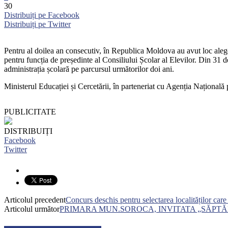
30
Distribuiți pe Facebook
Distribuiți pe Twitter
Pentru al doilea an consecutiv, în Republica Moldova au avut loc alegeri
pentru funcția de președinte al Consiliului Școlar al Elevilor. Din 31 de
administrația școlară pe parcursul următorilor doi ani.
Ministerul Educației și Cercetării, în parteneriat cu Agenția Națională 
PUBLICITATE
DISTRIBUIȚI
Facebook
Twitter
Articolul precedent
Concurs deschis pentru selectarea localităților car
Articolul următor
PRIMARA MUN.SOROCA, INVITATA „SĂPTĂ