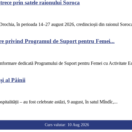
rece prin satele raionului Soroca
rochia, în perioada 14–27 august 2026, credincioșii din raionul Soroca s
are privind Programul de Suport pentru Femei...
e informare dedicată Programului de Suport pentru Femei cu Activitate E
i al Pâinii
spitalității – au fost celebrate astăzi, 9 august, în satul Mîndîc,...
Curs valutar: 10 Aug 2026