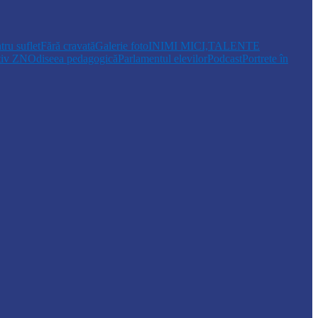
tru suflet
Fără cravată
Galerie foto
INIMI MICI,TALENTE
tiv ZN
Odiseea pedagogică
Parlamentul elevilor
Podcast
Portrete în