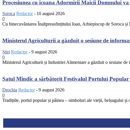
Procesiunea cu icoana Adormirii Maicii Domnului va t
Soroca
Redactor
-
10 august 2026
0
Cu binecuvântarea Înaltpreasfințitului Ioan, Arhiepiscop de Soroca și D
Ministerul Agriculturii a găzduit o sesiune de inform
Știri
Redactor
-
9 august 2026
0
Ministerul Agriculturii și Industriei Alimentare a găzduit o sesiune d
Satul Mîndîc a sărbătorit Festivalul Portului Popular ș
Drochia
Redactor
-
9 august 2026
0
Tradițiile, portul popular și pâinea – simboluri ale vieții, belșugului și o