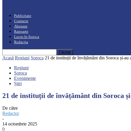
“Moro mahalajiu” Podcast cu Marin Alla
Publicitate
Contacte
Abonare
Rapoarte
Lucru în Soroca
Redacția
Acasă
Regiuni
Soroca
21 de instituții de învățământ din Soroca și-au a
Regiuni
Soroca
Evenimente
Știri
21 de instituții de învățământ din Soroca și-
De către
Redactor
-
14 octombrie 2025
0