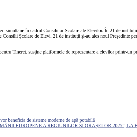
 simultane în cadrul Consiliilor Școlare ale Elevilor. În 21 de instituți
 Consilii Școlare de Elevi, 21 de instituții și-au ales noul Președinte pen
pentru Tineret, susține platformele de reprezentare a elevilor printr-un p
e vor beneficia de sisteme moderne de apă potabilă
MÂNII EUROPENE A REGIUNILOR ȘI ORAȘELOR 2025”, LA