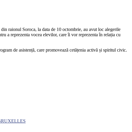
i din raionul Soroca, la data de 10 octombrie, au avut loc alegerile
tru a reprezenta vocea elevilor, care îi vor reprezenta în relația cu
rogram de asistență, care promovează cetățenia activă și spiritul civic.
 BRUXELLES