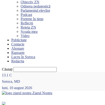
Obiectiv ZN
Odiseea pedagogică
Parlamentul elevilor
Podcast
Portrete în timp
Reflecții
Reteta ZN
Școala mea
Video
Publicitate
Contacte
Abonare
Rapoarte
Lucru în Soroca
Redacția
Căutați
13.1
C
Soroca, MD
luni, 10 august 2026
Ziarul Nostru