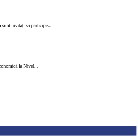
unt invitați să participe...
conomică la Nivel...