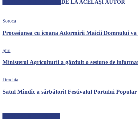
ARTICOLE SIMILARE
DE LA ACELAȘI AUTOR
Soroca
Procesiunea cu icoana Adormirii Maicii Domnului va t
Știri
Ministerul Agriculturii a găzduit o sesiune de infor
Drochia
Satul Mîndîc a sărbătorit Festivalul Portului Popular ș
ARTICOLE RECENTE