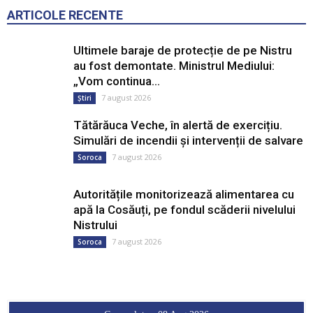
ARTICOLE RECENTE
Ultimele baraje de protecție de pe Nistru
au fost demontate. Ministrul Mediului:
„Vom continua...
7 august 2026
Știri
Tătărăuca Veche, în alertă de exercițiu.
Simulări de incendii și intervenții de salvare
7 august 2026
Soroca
Autoritățile monitorizează alimentarea cu
apă la Cosăuți, pe fondul scăderii nivelului
Nistrului
7 august 2026
Soroca
Curs valutar: 08 Aug 2026