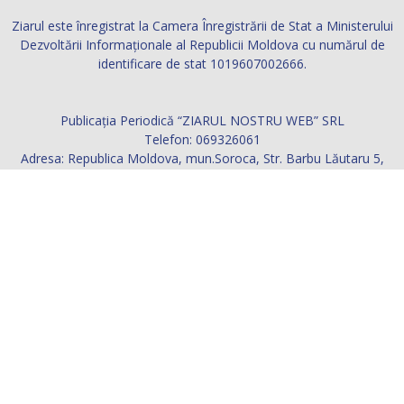
Ziarul este înregistrat la Camera Înregistrării de Stat a Ministerului
Dezvoltării Informaţionale al Republicii Moldova cu numărul de
identificare de stat 1019607002666.
Publicația Periodică “ZIARUL NOSTRU WEB” SRL
Telefon: 069326061
Adresa: Republica Moldova, mun.Soroca, Str. Barbu Lăutaru 5,
ap.2
Contactați-ne:
ziarul.nostru@yahoo.com
URMAȚI-NE