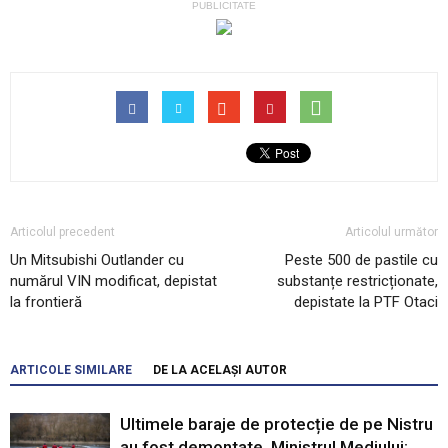
PUBLICITATE
Articolul precedent
Articolul următor
Un Mitsubishi Outlander cu
Peste 500 de pastile cu
numărul VIN modificat, depistat
substanțe restricționate,
la frontieră
depistate la PTF Otaci
ARTICOLE SIMILARE
DE LA ACELAȘI AUTOR
Ultimele baraje de protecție de pe Nistru
au fost demontate. Ministrul Mediului: