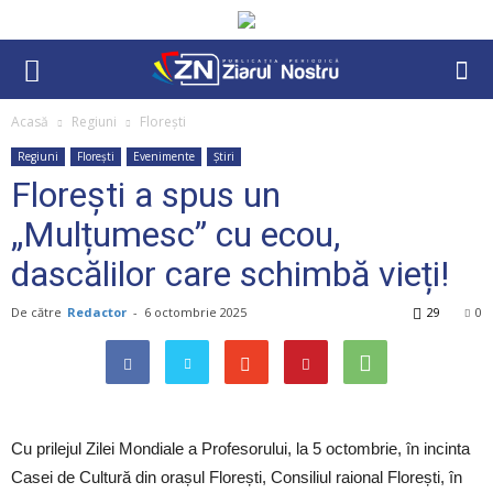
Acasă
Regiuni
Florești
Regiuni
Florești
Evenimente
Știri
Florești a spus un
„Mulțumesc” cu ecou,
dascălilor care schimbă vieți!
De către
Redactor
-
6 octombrie 2025
29
0
Cu prilejul Zilei Mondiale a Profesorului, la 5 octombrie, în incinta
Casei de Cultură din orașul Florești, Consiliul raional Florești, în