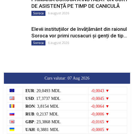
DE ASISTENȚĂ PE TIMP DE CANICULĂ
6 august 2026
Soroca
Elevii instituțiilor de învățământ din raionul
Soroca vor primi rucsacuri și genți de tip...
6 august 2026
Soroca
Curs valutar: 07 Aug 2026
EUR
: 20,0493 MDL
-0,0043 ▼
USD
: 17,3737 MDL
-0,0045 ▼
RON
: 3,8154 MDL
-0,0064 ▼
RUB
: 0,2137 MDL
-0,0006 ▼
GBP
: 23,3868 MDL
-0,0165 ▼
UAH
: 0,3881 MDL
-0,0005 ▼