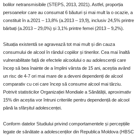
bolilor netransmisibile (STEPS, 2013, 2021). Astfel, proporția
persoanelor care au consumat 6 băuturi și mai mult la o ocazie, a
constituit în a.2021 – 13,8% (a.2013 – 19,9), inclusiv 24,5% printre
bărbați (a.2013 – 29,0%) și 3,1% printre femei (2013 – 9,2%).
Situația existentă se agravează tot mai mult și din cauza
consumului de alcool în rândul copiilor și tinerilor. Cea mai înaltă
vulnerabilitate față de efectele alcoolului o au adolescenții care
încep să bea înainte de a împlini vârsta de 15 ani, aceștia având
un risc de 4-7 ori mai mare de a deveni dependenți de alcool
comparativ cu cei care încep să consume alcool mai târziu.
Potrivit statisticilor Organizației Mondiale a Sănătății, aproximativ
15% din aceștia vor întruni criteriile pentru dependență de alcool
până la sfârșitul adolescenței.
Conform datelor Studiului privind comportamentele și percepțiile
legate de sănătate a adolescenților din Republica Moldova (HBSC