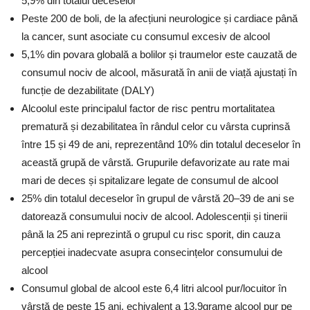
5,9% din totalul deceselor
Peste 200 de boli, de la afecțiuni neurologice și cardiace până
la cancer, sunt asociate cu consumul excesiv de alcool
5,1% din povara globală a bolilor și traumelor este cauzată de
consumul nociv de alcool, măsurată în anii de viață ajustați în
funcție de dezabilitate (DALY)
Alcoolul este principalul factor de risc pentru mortalitatea
prematură și dezabilitatea în rândul celor cu vârsta cuprinsă
între 15 și 49 de ani, reprezentând 10% din totalul deceselor în
această grupă de vârstă. Grupurile defavorizate au rate mai
mari de deces și spitalizare legate de consumul de alcool
25% din totalul deceselor în grupul de vârstă 20–39 de ani se
datorează consumului nociv de alcool. Adolescenții și tinerii
până la 25 ani reprezintă o grupul cu risc sporit, din cauza
percepției inadecvate asupra consecințelor consumului de
alcool
Consumul global de alcool este 6,4 litri alcool pur/locuitor în
vârstă de peste 15 ani, echivalent a 13,9grame alcool pur pe