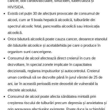
cancer, boli cardiovasculare, sinucideri, tuberculoză și
HIV/SIDA.
Există cel puțin 30 de afecțiuni provocate de consumul de
alcool, cum ar fi boala hepatică alcoolică, tulburările din
spectrul alcoolic fetal, pancreatita alcoolică sau intoxicația
alcoolică.
Orice băutură alcoolică poate cauza cancer, deoarece etanolul
din băuturile alcoolice și acetaldehida pe care o produce în
organism sunt cancerigene.
Consumul de alcool afectează direct creierul în curs de
dezvoltare, în special zonele implicate în capacitatea
decizională, reglarea impulsurilor și autocontrolul. Creierul
uman continuă să se dezvolte până în jurul vârstei de 25 de
ani, iar în această perioadă este deosebit de vulnerabil la
efectele alcoolului.
Consumul de alcool poate afecta sănătatea mintală prin
creșterea riscului de tulburări precum depresia și anxietatea și
prin agravarea afecțiunilor existente. Poate duce la schimbări