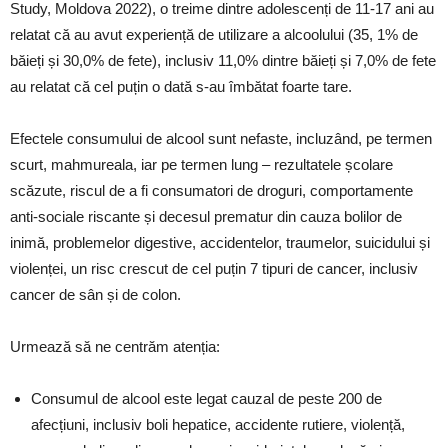
Study, Moldova 2022), o treime dintre adolescenți de 11-17 ani au
relatat că au avut experiență de utilizare a alcoolului (35, 1% de
băieți și 30,0% de fete), inclusiv 11,0% dintre băieți și 7,0% de fete
au relatat că cel puțin o dată s-au îmbătat foarte tare.
Efectele consumului de alcool sunt nefaste, incluzând, pe termen
scurt, mahmureala, iar pe termen lung – rezultatele școlare
scăzute, riscul de a fi consumatori de droguri, comportamente
anti-sociale riscante și decesul prematur din cauza bolilor de
inimă, problemelor digestive, accidentelor, traumelor, suicidului și
violenței, un risc crescut de cel puțin 7 tipuri de cancer, inclusiv
cancer de sân și de colon.
Urmează să ne centrăm atenția:
Consumul de alcool este legat cauzal de peste 200 de
afecțiuni, inclusiv boli hepatice, accidente rutiere, violență,