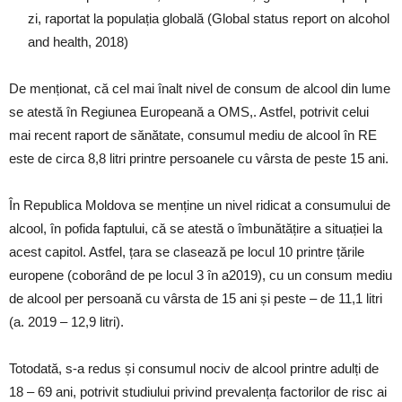
zi, raportat la populația globală (Global status report on alcohol
and health, 2018)
De menționat, că cel mai înalt nivel de consum de alcool din lume
se atestă în Regiunea Europeană a OMS,. Astfel, potrivit celui
mai recent raport de sănătate, consumul mediu de alcool în RE
este de circa 8,8 litri printre persoanele cu vârsta de peste 15 ani.
În Republica Moldova se menține un nivel ridicat a consumului de
alcool, în pofida faptului, că se atestă o îmbunătățire a situației la
acest capitol. Astfel, țara se clasează pe locul 10 printre țările
europene (coborând de pe locul 3 în a2019), cu un consum mediu
de alcool per persoană cu vârsta de 15 ani și peste – de 11,1 litri
(a. 2019 – 12,9 litri).
Totodată, s-a redus și consumul nociv de alcool printre adulți de
18 – 69 ani, potrivit studiului privind prevalența factorilor de risc ai