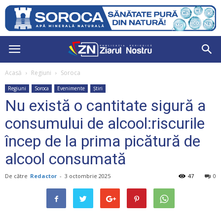
Acasă
Regiuni
Soroca
Regiuni
Soroca
Evenimente
Știri
Nu există o cantitate sigură a
consumului de alcool:riscurile
încep de la prima picătură de
alcool consumată
De către
Redactor
-
3 octombrie 2025
47
0