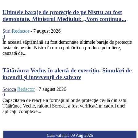
Ultimele baraje de protecție de pe Nistru au fost
demontate. Ministrul Mediului: „Vom continua...
Știri
Redactor
-
7 august 2026
0
În această săptămână au fost demontate ultimele baraje de protecție
instalate pe râul Nistru în urma poluării cu produse petroliere,
cauzată de...
Tătărăuca Veche, în alertă de exercițiu. Simulări de
incendii și intervenții de salvare
Soroca
Redactor
-
7 august 2026
0
Capacitatea de reacție a formațiunilor de protecție civilă din satul
Tătărăuca Veche, raionul Soroca, a fost verificată în cadrul unei
aplicații complexe...
Curs valutar: 09 Aug 2026