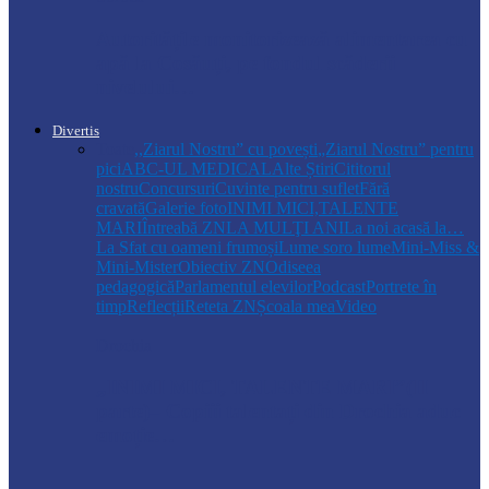
Autoritățile monitorizează alimentarea cu
apă la Cosăuți, pe fondul scăderii
nivelului…
Divertis
Toate
,,Ziarul Nostru” cu povești
„Ziarul Nostru” pentru
pici
ABC-UL MEDICAL
Alte Știri
Cititorul
nostru
Concursuri
Cuvinte pentru suflet
Fără
cravată
Galerie foto
INIMI MICI,TALENTE
MARI
Întreabă ZN
LA MULŢI ANI
La noi acasă la…
La Sfat cu oameni frumoși
Lume soro lume
Mini-Miss &
Mini-Mister
Obiectiv ZN
Odiseea
pedagogică
Parlamentul elevilor
Podcast
Portrete în
timp
Reflecții
Reteta ZN
Școala mea
Video
Drochia
„INIMI MICI, TALENTE MARI”(II
parte)– Copiii talentați din Drochia aduc
emoție…