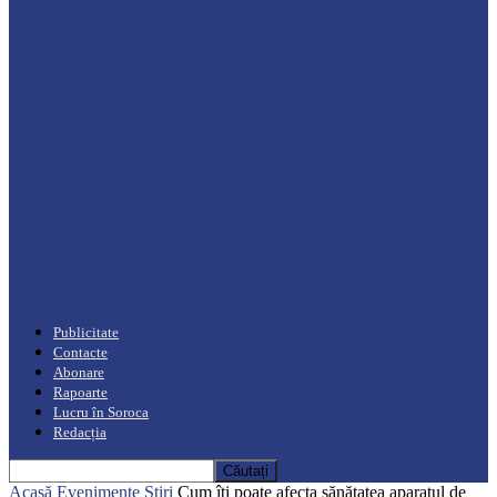
Drochia
„INIMI MICI, TALENTE MARI”(I parte)
– Un dar muzical pentru mame…
Podcast
Moro mahalajiu Podcast cu Robert Cerari
Podcast
“Moro mahalajiu” Podcast cu Marin Alla
Publicitate
Contacte
Abonare
Rapoarte
Lucru în Soroca
Redacția
Acasă
Evenimente
Știri
Cum îți poate afecta sănătatea aparatul de