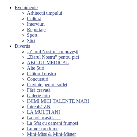
Evenimente
Arhitecții timpului
Cultură
Interviuri
Reportaje
Sport
Știri
Divertis
,,Ziarul Nostru” cu povești
„Ziarul Nostru” pentru pici
ABC-UL MEDICAL
Alte Știri
Cititorul nostru
Concursuri
Cuvinte pentru suflet
Fără cravată
Galerie foto
INIMI MICI,TALENTE MARI
Întreabă ZN
LA MULŢI ANI
La noi acasă la…
La Sfat cu oameni frumoși
Lume soro lume
Mini-Miss & Mini-Mister