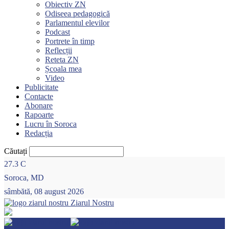
Obiectiv ZN
Odiseea pedagogică
Parlamentul elevilor
Podcast
Portrete în timp
Reflecții
Reteta ZN
Școala mea
Video
Publicitate
Contacte
Abonare
Rapoarte
Lucru în Soroca
Redacția
Căutați
27.3
C
Soroca, MD
sâmbătă, 08 august 2026
Ziarul Nostru