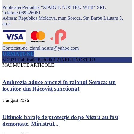
Publicația Periodică “ZIARUL NOSTRU WEB” SRL
Telefon: 069326061
Adresa: Republica Moldova, mun.Soroca, Str. Barbu Lăutaru 5,
ap.2
Contactați-ne:
ziarul.nostru@yahoo.com
URMAȚI-NE
© 2021 Publicaţia Periodică ZIARUL NOSTRU
MAI MULTE ARTICOLE
Ambrozia aduce amenzi în raionul Soroca: un
locuitor din Răcovăț sancționat
7 august 2026
Ultimele baraje de protecție de pe Nistru au fost
demontate. Ministrul...