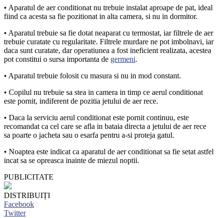
• Aparatul de aer conditionat nu trebuie instalat aproape de pat, ideal
fiind ca acesta sa fie pozitionat in alta camera, si nu in dormitor.
• Aparatul trebuie sa fie dotat neaparat cu termostat, iar filtrele de aer
trebuie curatate cu regularitate. Filtrele murdare ne pot imbolnavi, iar
daca sunt curatate, dar operatiunea a fost ineficient realizata, acestea
pot constitui o sursa importanta de
germeni
.
• Aparatul trebuie folosit cu masura si nu in mod constant.
• Copilul nu trebuie sa stea in camera in timp ce aerul conditionat
este pornit, indiferent de pozitia jetului de aer rece.
• Daca la serviciu aerul conditionat este pornit continuu, este
recomandat ca cel care se afla in bataia directa a jetului de aer rece
sa poarte o jacheta sau o esarfa pentru a-si proteja gatul.
• Noaptea este indicat ca aparatul de aer conditionat sa fie setat astfel
incat sa se opreasca inainte de miezul noptii.
PUBLICITATE
DISTRIBUIȚI
Facebook
Twitter