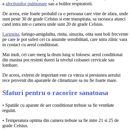
a
afectiunilor pulmonare
sau a bolilor respiratorii.
De aceea, este foarte probabil ca o persoana care vine de afara, unde
sunt peste 30 de grade Celsius si este transpirata, sa raceasca atunci
cand intra intr-o camera unde sunt 20 de grade Celsius.
Laringita
, faringo-amigdalita, rinita, sinuzita, otita sunt boli frecvente
pe care le pot suferi cei cu anumite sensibilitati, care intra zilnic vara
in contact cu aerul conditionat.
Mai mult, cei care merg la drum lung si folosesc aerul conditionat
din masina pot resimti dureri la nivelul coloanei cervicale sau
lombare.
De aceea, extrem de important este ca viteza si presiunea aerului
rece provenit din aparatele de climatizare sa nu fie foarte mare.
Sfaturi pentru o racorire sanatoasa
• Spatiile cu aparate de aer conditionat trebuie sa fie ventilate
regulat.
• Temperatura optima din camera trebuie sa fie intre 21 si 25 de
grade Celsius.