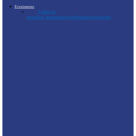
Evenimente
Toate
Arhitecții
timpului
Cultură
Interviuri
Reportaje
Sport
Știri
Soroca
Ambrozia aduce amenzi în raionul Soroca:
un locuitor din Răcovăț sancționat
Știri
Ultimele baraje de protecție de pe Nistru
au fost demontate. Ministrul…
Soroca
Tătărăuca Veche, în alertă de exercițiu.
Simulări de incendii și intervenții…
Soroca