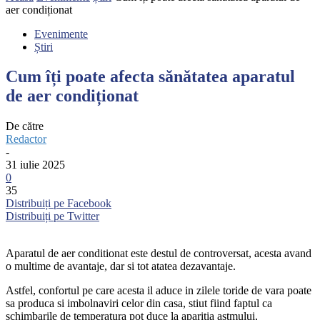
aer condiționat
Evenimente
Știri
Cum îți poate afecta sănătatea aparatul
de aer condiționat
De către
Redactor
-
31 iulie 2025
0
35
Distribuiți pe Facebook
Distribuiți pe Twitter
Aparatul de aer conditionat este destul de controversat, acesta avand
o multime de avantaje, dar si tot atatea dezavantaje.
Astfel, confortul pe care acesta il aduce in zilele toride de vara poate
sa produca si imbolnaviri celor din casa, stiut fiind faptul ca
schimbarile de temperatura pot duce la aparitia astmului,