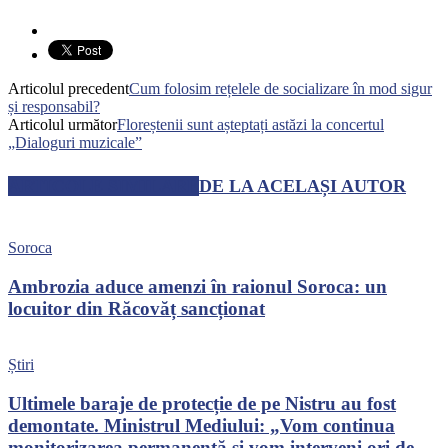
Articolul precedent
Cum folosim rețelele de socializare în mod sigur
și responsabil?
Articolul următor
Floreștenii sunt așteptați astăzi la concertul
„Dialoguri muzicale”
ARTICOLE SIMILARE
DE LA ACELAȘI AUTOR
Soroca
Ambrozia aduce amenzi în raionul Soroca: un
locuitor din Răcovăț sancționat
Știri
Ultimele baraje de protecție de pe Nistru au fost
demontate. Ministrul Mediului: „Vom continua
monitorizarea permanentă și vom interveni ori de