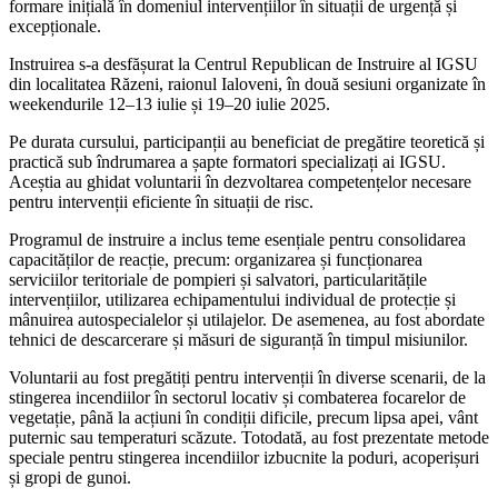
formare inițială în domeniul intervențiilor în situații de urgență și
excepționale.
Instruirea s-a desfășurat la Centrul Republican de Instruire al IGSU
din localitatea Răzeni, raionul Ialoveni, în două sesiuni organizate în
weekendurile 12–13 iulie și 19–20 iulie 2025.
Pe durata cursului, participanții au beneficiat de pregătire teoretică și
practică sub îndrumarea a șapte formatori specializați ai IGSU.
Aceștia au ghidat voluntarii în dezvoltarea competențelor necesare
pentru intervenții eficiente în situații de risc.
Programul de instruire a inclus teme esențiale pentru consolidarea
capacităților de reacție, precum: organizarea și funcționarea
serviciilor teritoriale de pompieri și salvatori, particularitățile
intervențiilor, utilizarea echipamentului individual de protecție și
mânuirea autospecialelor și utilajelor. De asemenea, au fost abordate
tehnici de descarcerare și măsuri de siguranță în timpul misiunilor.
Voluntarii au fost pregătiți pentru intervenții în diverse scenarii, de la
stingerea incendiilor în sectorul locativ și combaterea focarelor de
vegetație, până la acțiuni în condiții dificile, precum lipsa apei, vânt
puternic sau temperaturi scăzute. Totodată, au fost prezentate metode
speciale pentru stingerea incendiilor izbucnite la poduri, acoperișuri
și gropi de gunoi.