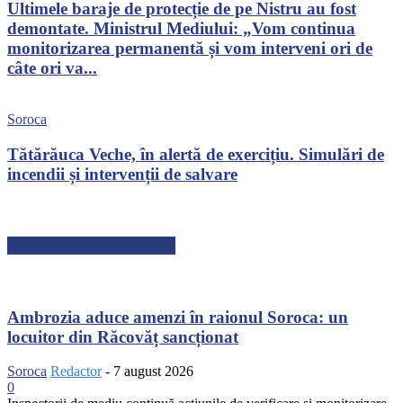
Ultimele baraje de protecție de pe Nistru au fost
demontate. Ministrul Mediului: „Vom continua
monitorizarea permanentă și vom interveni ori de
câte ori va...
Soroca
Tătărăuca Veche, în alertă de exercițiu. Simulări de
incendii și intervenții de salvare
ARTICOLE RECENTE
Ambrozia aduce amenzi în raionul Soroca: un
locuitor din Răcovăț sancționat
Soroca
Redactor
-
7 august 2026
0