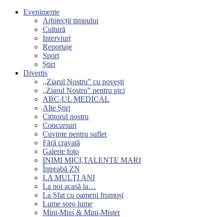
Evenimente
Arhitecții timpului
Cultură
Interviuri
Reportaje
Sport
Știri
Divertis
,,Ziarul Nostru” cu povești
„Ziarul Nostru” pentru pici
ABC-UL MEDICAL
Alte Știri
Cititorul nostru
Concursuri
Cuvinte pentru suflet
Fără cravată
Galerie foto
INIMI MICI,TALENTE MARI
Întreabă ZN
LA MULŢI ANI
La noi acasă la…
La Sfat cu oameni frumoși
Lume soro lume
Mini-Miss & Mini-Mister