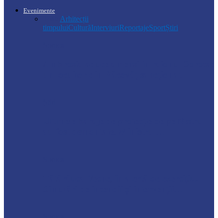
Evenimente
Toate
Arhitecții
timpului
Cultură
Interviuri
Reportaje
Sport
Știri
Soroca
Ambrozia aduce amenzi în raionul Soroca:
un locuitor din Răcovăț sancționat
Știri
Ultimele baraje de protecție de pe Nistru
au fost demontate. Ministrul…
Soroca
Tătărăuca Veche, în alertă de exercițiu.
Simulări de incendii și intervenții…
Soroca