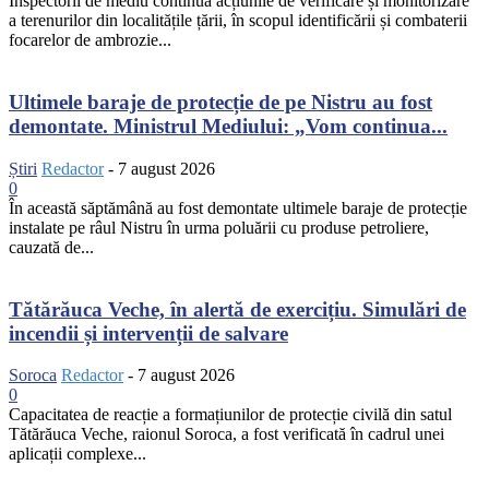
Inspectorii de mediu continuă acțiunile de verificare și monitorizare
a terenurilor din localitățile țării, în scopul identificării și combaterii
focarelor de ambrozie...
Ultimele baraje de protecție de pe Nistru au fost
demontate. Ministrul Mediului: „Vom continua...
Știri
Redactor
-
7 august 2026
0
În această săptămână au fost demontate ultimele baraje de protecție
instalate pe râul Nistru în urma poluării cu produse petroliere,
cauzată de...
Tătărăuca Veche, în alertă de exercițiu. Simulări de
incendii și intervenții de salvare
Soroca
Redactor
-
7 august 2026
0
Capacitatea de reacție a formațiunilor de protecție civilă din satul
Tătărăuca Veche, raionul Soroca, a fost verificată în cadrul unei
aplicații complexe...