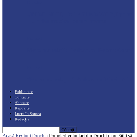
Drochia
„INIMI MICI, TALENTE MARI”(I parte)
– Un dar muzical pentru mame…
Podcast
Moro mahalajiu Podcast cu Robert Cerari
Podcast
“Moro mahalajiu” Podcast cu Marin Alla
Publicitate
Contacte
Abonare
Rapoarte
Lucru în Soroca
Redacția
Acasă
Regiuni
Drochia
Pompieri voluntari din Drochia, pregătiți să