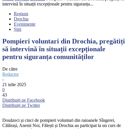
intervină în situații excepționale pentru siguranța...
Regiuni
Drochia
Evenimente
Știri
Pompieri voluntari din Drochia, pregătiți
să intervină în situații excepționale
pentru siguranța comunităților
De către
Redactor
-
21 iulie 2025
0
43
Distribuiți pe Facebook
Distribuiți pe Twitter
Douăzeci și cinci de pompieri voluntari din raioanele Sîngerei,
Călărași, Anenii Noi, Fălești și Drochia au participat la un curs de