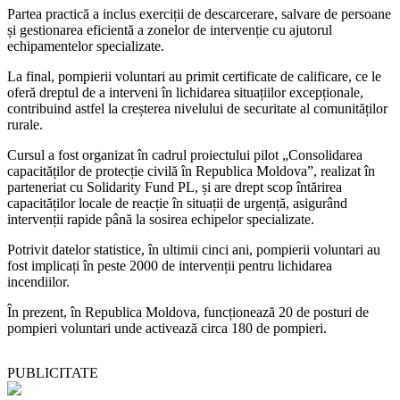
Partea practică a inclus exerciții de descarcerare, salvare de persoane
și gestionarea eficientă a zonelor de intervenție cu ajutorul
echipamentelor specializate.
La final, pompierii voluntari au primit certificate de calificare, ce le
oferă dreptul de a interveni în lichidarea situațiilor excepționale,
contribuind astfel la creșterea nivelului de securitate al comunităților
rurale.
Cursul a fost organizat în cadrul proiectului pilot „Consolidarea
capacităților de protecție civilă în Republica Moldova”, realizat în
parteneriat cu Solidarity Fund PL, și are drept scop întărirea
capacităților locale de reacție în situații de urgență, asigurând
intervenții rapide până la sosirea echipelor specializate.
Potrivit datelor statistice, în ultimii cinci ani, pompierii voluntari au
fost implicați în peste 2000 de intervenții pentru lichidarea
incendiilor.
În prezent, în Republica Moldova, funcționează 20 de posturi de
pompieri voluntari unde activează circa 180 de pompieri.
PUBLICITATE