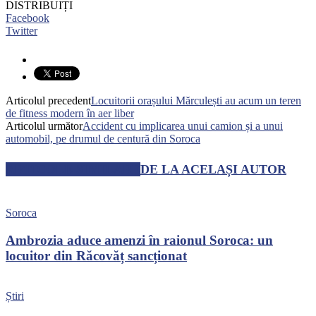
DISTRIBUIȚI
Facebook
Twitter
Articolul precedent
Locuitorii orașului Mărculești au acum un teren
de fitness modern în aer liber
Articolul următor
Accident cu implicarea unui camion și a unui
automobil, pe drumul de centură din Soroca
ARTICOLE SIMILARE
DE LA ACELAȘI AUTOR
Soroca
Ambrozia aduce amenzi în raionul Soroca: un
locuitor din Răcovăț sancționat
Știri