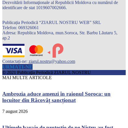
Dezvoltării Informaţionale al Republicii Moldova cu numărul de
identificare de stat 1019607002666.
Publicația Periodică “ZIARUL NOSTRU WEB” SRL
Telefon: 069326061
Adresa: Republica Moldova, mun.Soroca, Str. Barbu Lăutaru 5,
ap.2
Contactați-ne:
ziarul.nostru@yahoo.com
URMAȚI-NE
© 2021 Publicaţia Periodică ZIARUL NOSTRU
MAI MULTE ARTICOLE
Ambrozia aduce amenzi în raionul Soroca: un
locuitor din Răcovăț sancționat
7 august 2026
Ultimele baraje de protecție de pe Nistru au fost