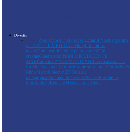
Autoritățile monitorizează alimentarea cu
apă la Cosăuți, pe fondul scăderii
nivelului…
Divertis
Toate
,,Ziarul Nostru” cu povești
„Ziarul Nostru” pentru
pici
ABC-UL MEDICAL
Alte Știri
Cititorul
nostru
Concursuri
Cuvinte pentru suflet
Fără
cravată
Galerie foto
INIMI MICI,TALENTE
MARI
Întreabă ZN
LA MULŢI ANI
La noi acasă la…
La Sfat cu oameni frumoși
Lume soro lume
Mini-Miss &
Mini-Mister
Obiectiv ZN
Odiseea
pedagogică
Parlamentul elevilor
Podcast
Portrete în
timp
Reflecții
Reteta ZN
Școala mea
Video
Drochia
„INIMI MICI, TALENTE MARI”(II
parte)– Copiii talentați din Drochia aduc
emoție…