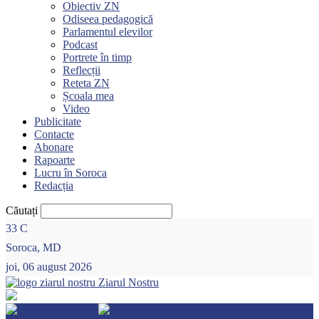
Obiectiv ZN
Odiseea pedagogică
Parlamentul elevilor
Podcast
Portrete în timp
Reflecții
Reteta ZN
Școala mea
Video
Publicitate
Contacte
Abonare
Rapoarte
Lucru în Soroca
Redacția
Căutați
33
C
Soroca, MD
joi, 06 august 2026
Ziarul Nostru