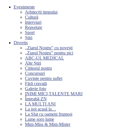
Evenimente
Arhitecții timpului
Cultură
Interviuri
Reportaje
Sport
Știri
Divertis
,,Ziarul Nostru” cu povești
„Ziarul Nostru” pentru pici
ABC-UL MEDICAL
Alte Știri
Cititorul nostru
Concursuri
Cuvinte pentru suflet
Fără cravată
Galerie foto
INIMI MICI,TALENTE MARI
Întreabă ZN
LA MULŢI ANI
La noi acasă la…
La Sfat cu oameni frumoși
Lume soro lume
Mini-Miss & Mini-Mister