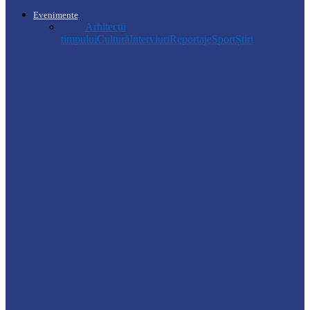
Evenimente
Toate
Arhitecții
timpului
Cultură
Interviuri
Reportaje
Sport
Știri
Știri
Regulamentul privind relocarea
profesorilor, aprobat de Guvern:
indemnizație de până la…
Soroca
PRIMĂRIA SOROCA A INSTALAT UN
CORT DE ASISTENȚĂ PE TIMP DE…
Soroca
Elevii instituțiilor de învățământ din
raionul Soroca vor primi rucsacuri și…