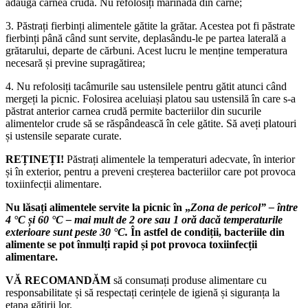
adăuga carnea crudă. Nu refolosiți marinada din carne;
3. Păstrați fierbinți alimentele gătite la grătar. Acestea pot fi păstrate
fierbinți până când sunt servite, deplasându-le pe partea laterală a
grătarului, departe de cărbuni. Acest lucru le menține temperatura
necesară și previne supragătirea;
4. Nu refolosiți tacâmurile sau ustensilele pentru gătit atunci când
mergeți la picnic. Folosirea aceluiași platou sau ustensilă în care s-a
păstrat anterior carnea crudă permite bacteriilor din sucurile
alimentelor crude să se răspândească în cele gătite. Să aveți platouri
și ustensile separate curate.
REȚINEȚI!
Păstrați alimentele la temperaturi adecvate, în interior
și în exterior, pentru a preveni creșterea bacteriilor care pot provoca
toxiinfecții alimentare.
Nu lăsați alimentele servite la picnic în „
Zona de pericol” – între
4 °C și 60 °C – mai mult de 2 ore sau 1 oră dacă temperaturile
exterioare sunt peste 30 °C.
În astfel de condiții, bacteriile din
alimente se pot înmulți rapid și pot provoca toxiinfecții
alimentare.
VĂ RECOMANDĂM
să consumați produse alimentare cu
responsabilitate și să respectați cerințele de igienă și siguranța la
etapa gătirii lor.