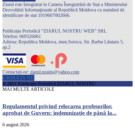
Ziarul este înregistrat la Camera Înregistrării de Stat a Ministerului
Dezvoltării Informaţionale al Republicii Moldova cu numărul de
identificare de stat 1019607002666.
Publicația Periodică “ZIARUL NOSTRU WEB” SRL
Telefon: 069326061
Adresa: Republica Moldova, mun.Soroca, Str. Barbu Lăutaru 5,
ap.2
Contactați-ne:
ziarul.nostru@yahoo.com
URMAȚI-NE
© 2021 Publicaţia Periodică ZIARUL NOSTRU
MAI MULTE ARTICOLE
Regulamentul privind relocarea profesorilor,
aprobat de Guvern: indemnizație de până la...
6 august 2026