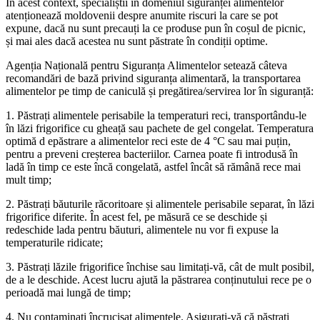
În acest context, specialiștii în domeniul siguranței alimentelor
atenționează moldovenii despre anumite riscuri la care se pot
expune, dacă nu sunt precauți la ce produse pun în coșul de picnic,
și mai ales dacă acestea nu sunt păstrate în condiții optime.
Agenția Națională pentru Siguranța Alimentelor setează câteva
recomandări de bază privind siguranța alimentară, la transportarea
alimentelor pe timp de caniculă și pregătirea/servirea lor în siguranță:
1. Păstrați alimentele perisabile la temperaturi reci, transportându-le
în lăzi frigorifice cu gheață sau pachete de gel congelat. Temperatura
optimă d epăstrare a alimentelor reci este de 4 °C sau mai puțin,
pentru a preveni creșterea bacteriilor. Carnea poate fi introdusă în
ladă în timp ce este încă congelată, astfel încât să rămână rece mai
mult timp;
2. Păstrați băuturile răcoritoare și alimentele perisabile separat, în lăzi
frigorifice diferite. În acest fel, pe măsură ce se deschide și
redeschide lada pentru băuturi, alimentele nu vor fi expuse la
temperaturile ridicate;
3. Păstrați lăzile frigorifice închise sau limitați-vă, cât de mult posibil,
de a le deschide. Acest lucru ajută la păstrarea conținutului rece pe o
perioadă mai lungă de timp;
4. Nu contaminați încrucișat alimentele. Asigurați-vă că păstrați