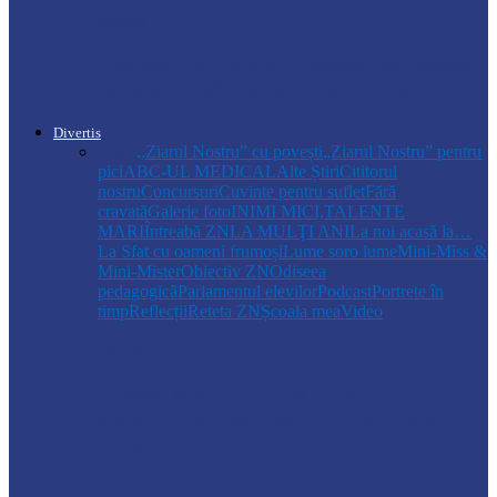
Soroca
Percheziții antidrog la Soroca: doi bărbați,
cercetați după descoperirea unor plante…
Divertis
Toate
,,Ziarul Nostru” cu povești
„Ziarul Nostru” pentru
pici
ABC-UL MEDICAL
Alte Știri
Cititorul
nostru
Concursuri
Cuvinte pentru suflet
Fără
cravată
Galerie foto
INIMI MICI,TALENTE
MARI
Întreabă ZN
LA MULŢI ANI
La noi acasă la…
La Sfat cu oameni frumoși
Lume soro lume
Mini-Miss &
Mini-Mister
Obiectiv ZN
Odiseea
pedagogică
Parlamentul elevilor
Podcast
Portrete în
timp
Reflecții
Reteta ZN
Școala mea
Video
Drochia
„INIMI MICI, TALENTE MARI”(II
parte)– Copiii talentați din Drochia aduc
emoție…