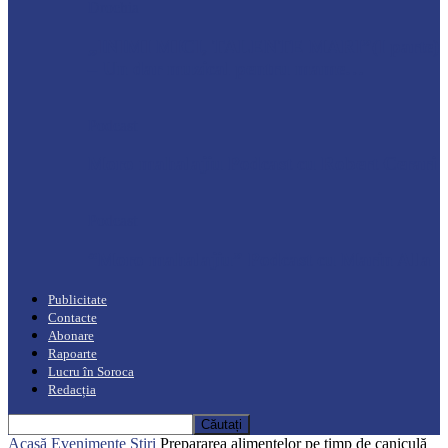
Drochia
„INIMI MICI, TALENTE MARI”(I parte)
– Un dar muzical pentru mame…
Podcast
Moro mahalajiu Podcast cu Robert Cerari
Podcast
“Moro mahalajiu” Podcast cu Marin Alla
Publicitate
Contacte
Abonare
Rapoarte
Lucru în Soroca
Redacția
Acasă
Evenimente
Știri
Prepararea alimentelor pe timp de caniculă