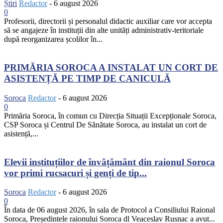
Știri
Redactor
-
6 august 2026
0
Profesorii, directorii și personalul didactic auxiliar care vor accepta
să se angajeze în instituții din alte unități administrativ-teritoriale
după reorganizarea școlilor în...
PRIMĂRIA SOROCA A INSTALAT UN CORT DE
ASISTENȚĂ PE TIMP DE CANICULĂ
Soroca
Redactor
-
6 august 2026
0
Primăria Soroca, în comun cu Direcția Situații Excepționale Soroca,
CSP Soroca și Centrul De Sănătate Soroca, au instalat un cort de
asistență,...
Elevii instituțiilor de învățământ din raionul Soroca
vor primi rucsacuri și genți de tip...
Soroca
Redactor
-
6 august 2026
0
În data de 06 august 2026, în sala de Protocol a Consiliului Raional
Soroca, Președintele raionului Soroca dl Veaceslav Rusnac a avut...