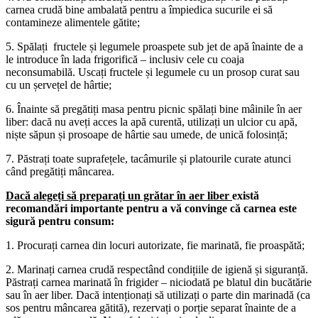
carnea crudă bine ambalată pentru a împiedica sucurile ei să
contamineze alimentele gătite;
5. Spălați fructele și legumele proaspete sub jet de apă înainte de a
le introduce în lada frigorifică – inclusiv cele cu coaja
neconsumabilă. Uscați fructele și legumele cu un prosop curat sau
cu un șervețel de hârtie;
6. Înainte să pregătiți masa pentru picnic spălați bine mâinile în aer
liber: dacă nu aveți acces la apă curentă, utilizați un ulcior cu apă,
niște săpun și prosoape de hârtie sau umede, de unică folosință;
7. Păstrați toate suprafețele, tacâmurile și platourile curate atunci
când pregătiți mâncarea.
Dacă alegeți să preparați un grătar în aer liber
există
recomandări importante pentru a vă convinge că carnea este
sigură pentru consum:
1. Procurați carnea din locuri autorizate, fie marinată, fie proaspătă;
2. Marinați carnea crudă respectând condițiile de igienă și siguranță.
Păstrați carnea marinată în frigider – niciodată pe blatul din bucătărie
sau în aer liber. Dacă intenționați să utilizați o parte din marinadă (ca
sos pentru mâncarea gătită), rezervați o porție separat înainte de a