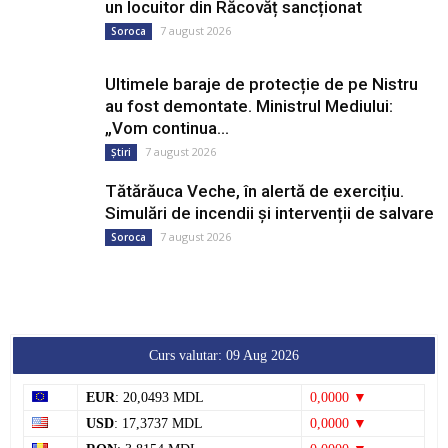
7 august 2026
Soroca
Ultimele baraje de protecție de pe Nistru
au fost demontate. Ministrul Mediului:
„Vom continua...
7 august 2026
Știri
Tătărăuca Veche, în alertă de exercițiu.
Simulări de incendii și intervenții de salvare
7 august 2026
Soroca
Curs valutar: 09 Aug 2026
EUR
: 20,0493 MDL
0,0000 ▼
USD
: 17,3737 MDL
0,0000 ▼
RON
: 3,8154 MDL
0,0000 ▼