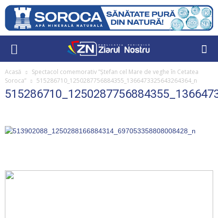
Acasă
Spectacol comemorativ ”Ștefan cel Mare de veghe în Cetatea
Soroca”
515286710_1250287756884355_1366473325643264364_n
515286710_1250287756884355_136647