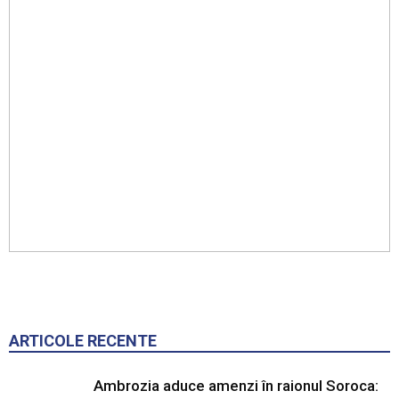
ARTICOLE RECENTE
Ambrozia aduce amenzi în raionul Soroca:
un locuitor din Răcovăț sancționat