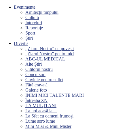
Evenimente
Arhitecții timpului
Cultură
Interviuri
Reportaje
Sport
Știri
Divertis
,,Ziarul Nostru” cu povești
„Ziarul Nostru” pentru pici
ABC-UL MEDICAL
Alte Știri
Cititorul nostru
Concursuri
Cuvinte pentru suflet
Fără cravată
Galerie foto
INIMI MICI,TALENTE MARI
Întreabă ZN
LA MULŢI ANI
La noi acasă la…
La Sfat cu oameni frumoși
Lume soro lume
Mini-Miss & Mini-Mister