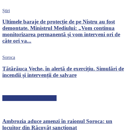
Știri
Ultimele baraje de protecție de pe Nistru au fost
demontate. Ministrul Mediului: „Vom continua
monitorizarea permanentă și vom interveni ori de
câte ori va...
Soroca
Tătărăuca Veche, în alertă de exercițiu. Simulări de
incendii și intervenții de salvare
ARTICOLE RECENTE
Ambrozia aduce amenzi în raionul Soroca: un
locuitor din Răcovăț sancționat