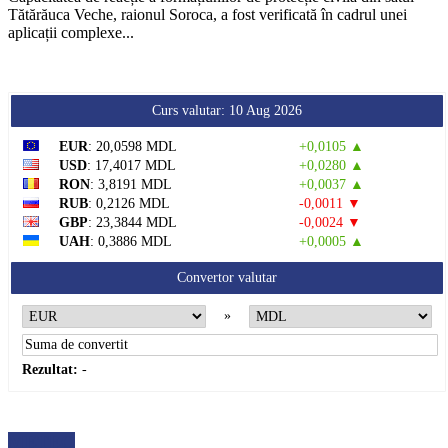
Tătărăuca Veche, raionul Soroca, a fost verificată în cadrul unei
aplicații complexe...
Curs valutar: 10 Aug 2026
EUR
: 20,0598 MDL
+0,0105 ▲
USD
: 17,4017 MDL
+0,0280 ▲
RON
: 3,8191 MDL
+0,0037 ▲
RUB
: 0,2126 MDL
-0,0011 ▼
GBP
: 23,3844 MDL
-0,0024 ▼
UAH
: 0,3886 MDL
+0,0005 ▲
Convertor valutar
»
Rezultat:
-
METEO