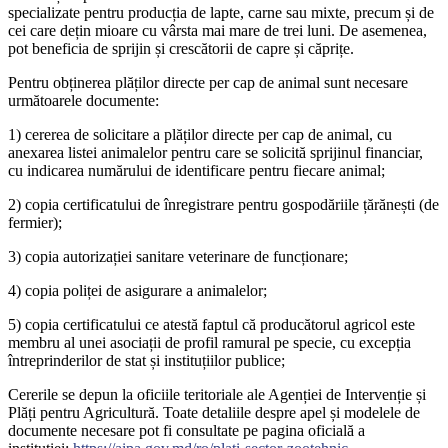
specializate pentru producția de lapte, carne sau mixte, precum și de
cei care dețin mioare cu vârsta mai mare de trei luni. De asemenea,
pot beneficia de sprijin și crescătorii de capre și căprițe.
Pentru obținerea plăților directe per cap de animal sunt necesare
următoarele documente:
1) cererea de solicitare a plăților directe per cap de animal, cu
anexarea listei animalelor pentru care se solicită sprijinul financiar,
cu indicarea numărului de identificare pentru fiecare animal;
2) copia certificatului de înregistrare pentru gospodăriile țărănești (de
fermier);
3) copia autorizației sanitare veterinare de funcționare;
4) copia poliței de asigurare a animalelor;
5) copia certificatului ce atestă faptul că producătorul agricol este
membru al unei asociații de profil ramural pe specie, cu excepția
întreprinderilor de stat și instituțiilor publice;
Cererile se depun la oficiile teritoriale ale Agenției de Intervenție și
Plăți pentru Agricultură. Toate detaliile despre apel și modelele de
documente necesare pot fi consultate pe pagina oficială a