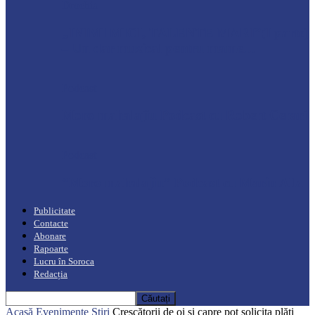
Drochia
„INIMI MICI, TALENTE MARI”(I parte)
– Un dar muzical pentru mame…
Podcast
Moro mahalajiu Podcast cu Robert Cerari
Podcast
“Moro mahalajiu” Podcast cu Marin Alla
Publicitate
Contacte
Abonare
Rapoarte
Lucru în Soroca
Redacția
Acasă
Evenimente
Știri
Crescătorii de oi și capre pot solicita plăți