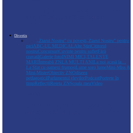
Autoritățile monitorizează alimentarea cu
apă la Cosăuți, pe fondul scăderii
nivelului…
Divertis
Toate
,,Ziarul Nostru” cu povești
„Ziarul Nostru” pentru
pici
ABC-UL MEDICAL
Alte Știri
Cititorul
nostru
Concursuri
Cuvinte pentru suflet
Fără
cravată
Galerie foto
INIMI MICI,TALENTE
MARI
Întreabă ZN
LA MULŢI ANI
La noi acasă la…
La Sfat cu oameni frumoși
Lume soro lume
Mini-Miss &
Mini-Mister
Obiectiv ZN
Odiseea
pedagogică
Parlamentul elevilor
Podcast
Portrete în
timp
Reflecții
Reteta ZN
Școala mea
Video
Drochia
„INIMI MICI, TALENTE MARI”(II
parte)– Copiii talentați din Drochia aduc
emoție…