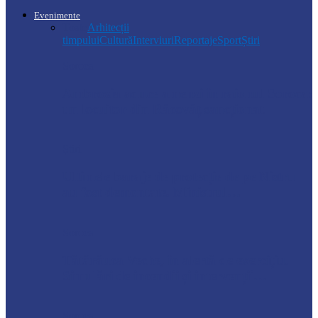
Evenimente
Toate
Arhitecții
timpului
Cultură
Interviuri
Reportaje
Sport
Știri
Soroca
Ambrozia aduce amenzi în raionul Soroca:
un locuitor din Răcovăț sancționat
Știri
Ultimele baraje de protecție de pe Nistru
au fost demontate. Ministrul…
Soroca
Tătărăuca Veche, în alertă de exercițiu.
Simulări de incendii și intervenții…
Soroca