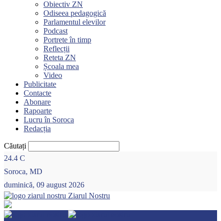
Obiectiv ZN
Odiseea pedagogică
Parlamentul elevilor
Podcast
Portrete în timp
Reflecții
Reteta ZN
Școala mea
Video
Publicitate
Contacte
Abonare
Rapoarte
Lucru în Soroca
Redacția
Căutați
24.4
C
Soroca, MD
duminică, 09 august 2026
Ziarul Nostru