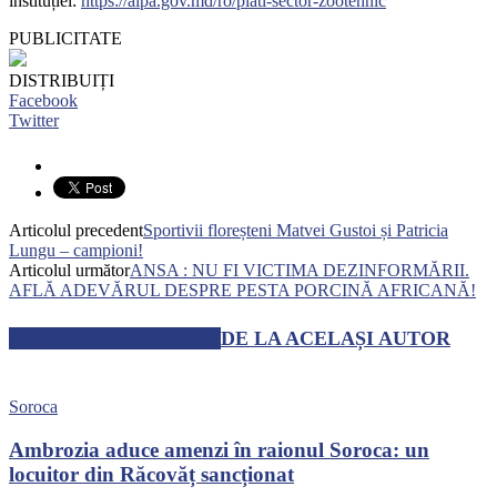
instituției:
https://aipa.gov.md/ro/plati-sector-zootehnic
PUBLICITATE
DISTRIBUIȚI
Facebook
Twitter
Articolul precedent
Sportivii floreșteni Matvei Gustoi și Patricia
Lungu – campioni!
Articolul următor
ANSA : NU FI VICTIMA DEZINFORMĂRII.
AFLĂ ADEVĂRUL DESPRE PESTA PORCINĂ AFRICANĂ!
ARTICOLE SIMILARE
DE LA ACELAȘI AUTOR
Soroca
Ambrozia aduce amenzi în raionul Soroca: un
locuitor din Răcovăț sancționat