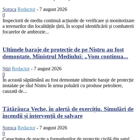
Soroca
Redactor
-
7 august 2026
0
Inspectorii de mediu continuă acțiunile de verificare și monitorizare
a terenurilor din localitățile țării, în scopul identificării și combaterii
focarelor de ambrozie...
Ultimele baraje de protecție de pe Nistru au fost
demontate. Ministrul Mediului: „Vom continua...
Știri
Redactor
-
7 august 2026
0
În această săptămână au fost demontate ultimele baraje de protecție
instalate pe râul Nistru în urma poluării cu produse petroliere,
cauzată de...
Tătărăuca Veche, în alertă de exercițiu. Simulări de
incendii și intervenții de salvare
Soroca
Redactor
-
7 august 2026
0
Capacitatea de reacție a formațiunilor de protecție civilă din satul