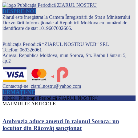
DESPRE NOI
Ziarul este înregistrat la Camera Înregistrării de Stat a Ministerului
Dezvoltării Informaţionale al Republicii Moldova cu numărul de
identificare de stat 1019607002666.
Publicația Periodică “ZIARUL NOSTRU WEB” SRL
Telefon: 069326061
Adresa: Republica Moldova, mun.Soroca, Str. Barbu Lăutaru 5,
ap.2
Contactați-ne:
ziarul.nostru@yahoo.com
URMAȚI-NE
© 2021 Publicaţia Periodică ZIARUL NOSTRU
MAI MULTE ARTICOLE
Ambrozia aduce amenzi în raionul Soroca: un
locuitor din Răcovăț sancționat