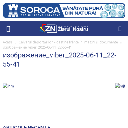
Acasă
Calvarul deportărilor – destine frânte în imagini și documente
изображение_viber_2025-06-11_22-55-41
изображение_viber_2025-06-11_22-
55-41
ARTICOLE RECENTE