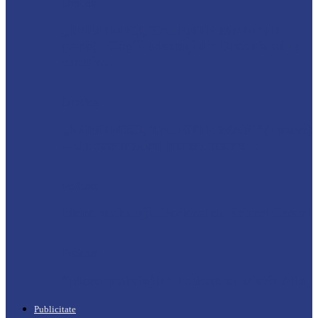
Drochia
„INIMI MICI, TALENTE MARI”(II
parte)– Copiii talentați din Drochia aduc
emoție…
Drochia
„INIMI MICI, TALENTE MARI”(I parte)
– Un dar muzical pentru mame…
Podcast
Moro mahalajiu Podcast cu Robert Cerari
Podcast
“Moro mahalajiu” Podcast cu Marin Alla
Publicitate