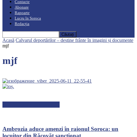
Contacte
Abonare
Rapoarte
Lucru în Soroca
Redacția
Acasă
Calvarul deportărilor – destine frânte în imagini și documente
mjf
mjf
ARTICOLE RECENTE
Ambrozia aduce amenzi în raionul Soroca: un
locuitor din Răcovăț sancționat