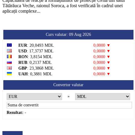
Capacitatea de reacție a formațiunilor de protecție civilă din satul
Tătărăuca Veche, raionul Soroca, a fost verificată în cadrul unei
aplicații complexe...
Curs valutar: 09 Aug 2026
EUR
: 20,0493 MDL
0,0000 ▼
USD
: 17,3737 MDL
0,0000 ▼
RON
: 3,8154 MDL
0,0000 ▼
RUB
: 0,2137 MDL
0,0000 ▼
GBP
: 23,3868 MDL
0,0000 ▼
UAH
: 0,3881 MDL
0,0000 ▼
Convertor valutar
»
Rezultat:
-
METEO