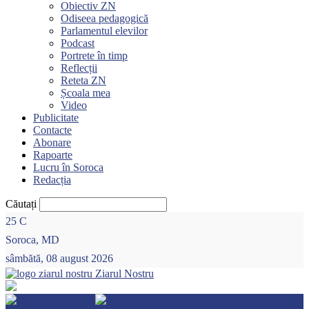
Obiectiv ZN
Odiseea pedagogică
Parlamentul elevilor
Podcast
Portrete în timp
Reflecții
Reteta ZN
Școala mea
Video
Publicitate
Contacte
Abonare
Rapoarte
Lucru în Soroca
Redacția
Căutați
25
C
Soroca, MD
sâmbătă, 08 august 2026
Ziarul Nostru