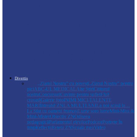
Soroca
Tătărăuca Veche, în alertă de exercițiu.
Simulări de incendii și intervenții…
Soroca
Autoritățile monitorizează alimentarea cu
apă la Cosăuți, pe fondul scăderii
nivelului…
Divertis
Toate
,,Ziarul Nostru” cu povești
„Ziarul Nostru” pentru
pici
ABC-UL MEDICAL
Alte Știri
Cititorul
nostru
Concursuri
Cuvinte pentru suflet
Fără
cravată
Galerie foto
INIMI MICI,TALENTE
MARI
Întreabă ZN
LA MULŢI ANI
La noi acasă la…
La Sfat cu oameni frumoși
Lume soro lume
Mini-Miss &
Mini-Mister
Obiectiv ZN
Odiseea
pedagogică
Parlamentul elevilor
Podcast
Portrete în
timp
Reflecții
Reteta ZN
Școala mea
Video