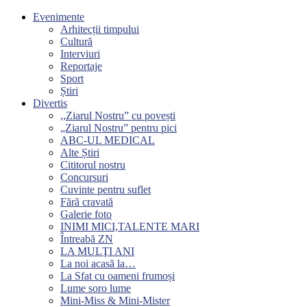
Evenimente
Arhitecții timpului
Cultură
Interviuri
Reportaje
Sport
Știri
Divertis
,,Ziarul Nostru” cu povești
„Ziarul Nostru” pentru pici
ABC-UL MEDICAL
Alte Știri
Cititorul nostru
Concursuri
Cuvinte pentru suflet
Fără cravată
Galerie foto
INIMI MICI,TALENTE MARI
Întreabă ZN
LA MULŢI ANI
La noi acasă la…
La Sfat cu oameni frumoși
Lume soro lume
Mini-Miss & Mini-Mister