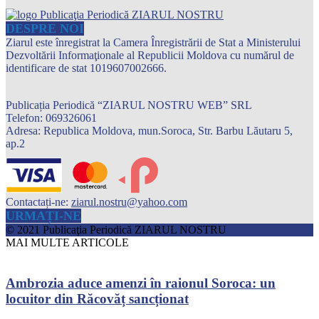
DESPRE NOI
Ziarul este înregistrat la Camera Înregistrării de Stat a Ministerului
Dezvoltării Informaţionale al Republicii Moldova cu numărul de
identificare de stat 1019607002666.
Publicația Periodică “ZIARUL NOSTRU WEB” SRL
Telefon: 069326061
Adresa: Republica Moldova, mun.Soroca, Str. Barbu Lăutaru 5,
ap.2
Contactați-ne:
ziarul.nostru@yahoo.com
URMAȚI-NE
© 2021 Publicaţia Periodică ZIARUL NOSTRU
MAI MULTE ARTICOLE
Ambrozia aduce amenzi în raionul Soroca: un
locuitor din Răcovăț sancționat