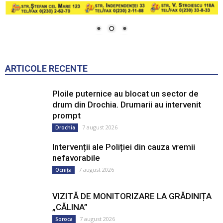
ARTICOLE RECENTE
Ploile puternice au blocat un sector de
drum din Drochia. Drumarii au intervenit
prompt
7 august 2026
Drochia
Intervenții ale Poliției din cauza vremii
nefavorabile
7 august 2026
Ocnița
VIZITĂ DE MONITORIZARE LA GRĂDINIȚA
„CĂLINA”
7 august 2026
Soroca