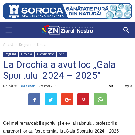
Acasă
Regiuni
Drochia
Regiuni
Drochia
Evenimente
Știri
La Drochia a avut loc „Gala
Sportului 2024 – 2025”
De către
Redactor
-
29 mai 2025
38
0
Cei mai remarcabili sportivi și elevi ai
raionului, profesorii și
antrenorii lor au fost premiați la „Gala Sportului 2024 – 2025”,