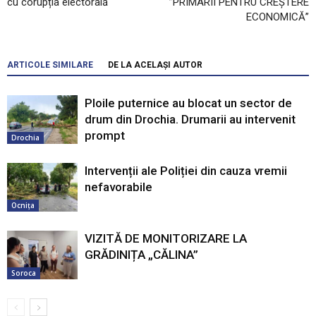
cu corupția electorală
”PRIMARII PENTRU CREȘTERE
ECONOMICĂ”
ARTICOLE SIMILARE
DE LA ACELAȘI AUTOR
Ploile puternice au blocat un sector de
drum din Drochia. Drumarii au intervenit
prompt
Drochia
Intervenții ale Poliției din cauza vremii
nefavorabile
Ocnița
VIZITĂ DE MONITORIZARE LA
GRĂDINIȚA „CĂLINA”
Soroca