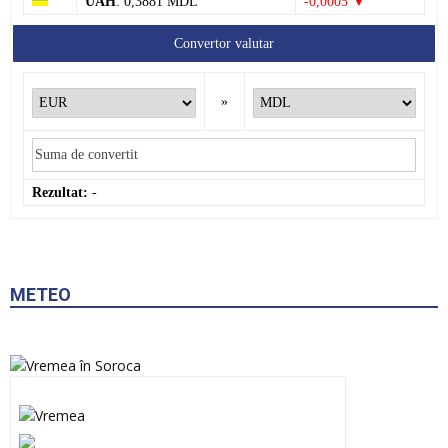
UAH
: 0,3881 MDL
-0,0005 ▼
Convertor valutar
»
Rezultat:
-
METEO