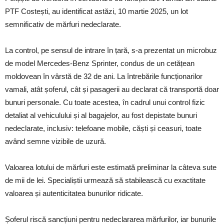
PTF Costești, au identificat astăzi, 10 martie 2025, un lot
semnificativ de mărfuri nedeclarate.
La control, pe sensul de intrare în țară, s-a prezentat un microbuz
de model Mercedes-Benz Sprinter, condus de un cetățean
moldovean în vârstă de 32 de ani. La întrebările funcționarilor
vamali, atât șoferul, cât și pasagerii au declarat că transportă doar
bunuri personale. Cu toate acestea, în cadrul unui control fizic
detaliat al vehiculului și al bagajelor, au fost depistate bunuri
nedeclarate, inclusiv: telefoane mobile, căști și ceasuri, toate
având semne vizibile de uzură.
Valoarea lotului de mărfuri este estimată preliminar la câteva sute
de mii de lei. Specialiștii urmează să stabilească cu exactitate
valoarea și autenticitatea bunurilor ridicate.
Șoferul riscă sancțiuni pentru nedeclararea mărfurilor, iar bunurile