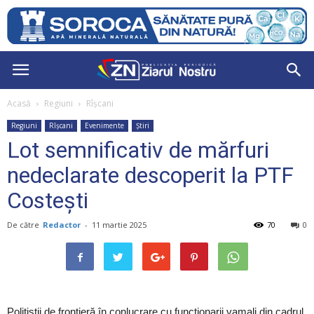
Acasă
Regiuni
Rîșcani
Regiuni
Rîșcani
Evenimente
Știri
Lot semnificativ de mărfuri
nedeclarate descoperit la PTF
Costești
De către
Redactor
-
11 martie 2025
70
0
Polițiștii de frontieră în conlucrare cu funcționarii vamali din cadrul