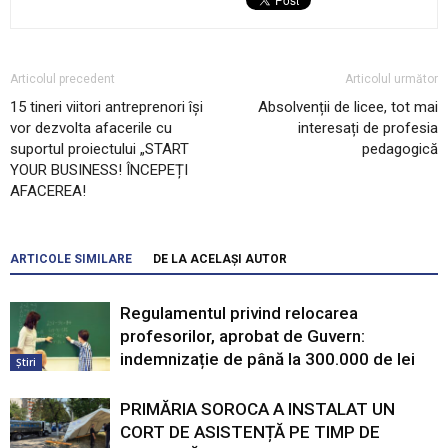
Articolul precedent
Articolul următor
15 tineri viitori antreprenori își
Absolvenții de licee, tot mai
vor dezvolta afacerile cu
interesați de profesia
suportul proiectului „START
pedagogică
YOUR BUSINESS! ÎNCEPEȚI
AFACEREA!
ARTICOLE SIMILARE
DE LA ACELAȘI AUTOR
Regulamentul privind relocarea
profesorilor, aprobat de Guvern:
indemnizație de până la 300.000 de lei
Știri
PRIMĂRIA SOROCA A INSTALAT UN
CORT DE ASISTENȚĂ PE TIMP DE