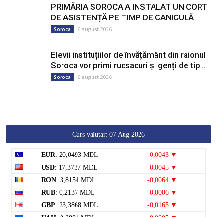
PRIMĂRIA SOROCA A INSTALAT UN CORT
DE ASISTENȚĂ PE TIMP DE CANICULĂ
6 august 2026
Soroca
Elevii instituțiilor de învățământ din raionul
Soroca vor primi rucsacuri și genți de tip...
6 august 2026
Soroca
Curs valutar: 07 Aug 2026
EUR
: 20,0493 MDL
-0,0043 ▼
USD
: 17,3737 MDL
-0,0045 ▼
RON
: 3,8154 MDL
-0,0064 ▼
RUB
: 0,2137 MDL
-0,0006 ▼
GBP
: 23,3868 MDL
-0,0165 ▼