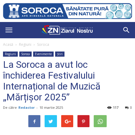
Acasă
Regiuni
Soroca
Regiuni
Soroca
Evenimente
Știri
La Soroca a avut loc
închiderea Festivalului
Internațional de Muzică
„Mărțișor 2025”
De către
Redactor
-
10 martie 2025
117
0