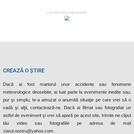
LOC PENTRU PUBLICITATE
CREAZĂ O ȘTIRE
Dacă ai fost martorul unor accidente sau fenomene
meteorologice deosebite, ai luat parte la evenimente inedite sau,
pur şi simplu, te-a amuzat o anumită situaţie pe care vrei să o
vadă şi alţii, contactează-ne. Dacă ai filmat sau fotografiat un
astfel de eveniment şi vrei să apară pe acest site, trimite-ne clipul
tău video sau fotografiile pe adresa de mail
ziarul.nostru@yahoo.com.