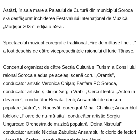
Astăzi, în sala mare a Palatului de Cultură din municipiul Soroca
s-a desfășurat închiderea Festivalului Internațional de Muzică
„Mărțișor 2025”, ediția a 59-a .
Spectacolul muzical-coregrafic tradițional „Fire de mătase fine …”
a fost deschis de către vicepreședintele raionului dl Iurie Tănase.
Concertul organizat de către Secția Cultură și Turism a
Consiliului
raional Soroca a adus pe aceiași scenă corul „Orantis”,
conducător artistic Veronica Chițan; Fanfara PC Soroca,
conducător artistic și dirijor Sergiu Vrabii.; Cercul teatral „Actori în
devenire”, conducător Renata Țenti; Ansamblul de dansuri
populare „Vatra”, s. Racovăț, coreograf Mihail Chiriliuc; Ansamblul
folcloric „Floare de nu-mă-uita”, conducător artistic Sergiu
Ungurean; Orchestra de muzică populară „Doina Nistrului”
conducător artistic Nicolae Zabulică; Ansamblul folcloric de feciori