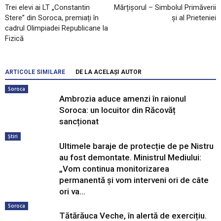
Trei elevi ai LT „Constantin
Mărțișorul – Simbolul Primăverii
Stere” din Soroca, premiați în
și al Prieteniei
cadrul Olimpiadei Republicane la
Fizică
ARTICOLE SIMILARE
DE LA ACELAȘI AUTOR
Soroca
Ambrozia aduce amenzi în raionul
Soroca: un locuitor din Răcovăț
sancționat
Știri
Ultimele baraje de protecție de pe Nistru
au fost demontate. Ministrul Mediului:
„Vom continua monitorizarea
permanentă și vom interveni ori de câte
ori va...
Soroca
Tătărăuca Veche, în alertă de exercițiu.