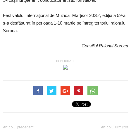
„Arcașii lui Ștefan”, conducător artistic Ion Alexei.
Festivalului Internațional de Muzică „Mărțișor 2025”, ediția a 59-a
s-a desfășurat în perioada 1-10 martie pe întreg teritoriul raionului
Soroca.
Consiliul Raional Soroca
PUBLICITATE
Articolul precedent
Articolul următor