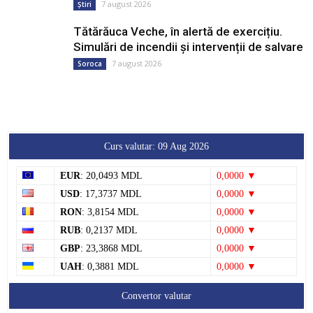
7 august 2026
Știri
Tătărăuca Veche, în alertă de exercițiu.
Simulări de incendii și intervenții de salvare
7 august 2026
Soroca
Curs valutar: 09 Aug 2026
EUR
: 20,0493 MDL
0,0000 ▼
USD
: 17,3737 MDL
0,0000 ▼
RON
: 3,8154 MDL
0,0000 ▼
RUB
: 0,2137 MDL
0,0000 ▼
GBP
: 23,3868 MDL
0,0000 ▼
UAH
: 0,3881 MDL
0,0000 ▼
Convertor valutar