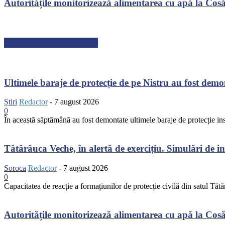
Autoritățile monitorizează alimentarea cu apă la Cosău
ARTICOLE RECENTE
Ultimele baraje de protecție de pe Nistru au fost dem
Știri
Redactor
-
7 august 2026
0
În această săptămână au fost demontate ultimele baraje de protecție inst
Tătărăuca Veche, în alertă de exercițiu. Simulări de inc
Soroca
Redactor
-
7 august 2026
0
Capacitatea de reacție a formațiunilor de protecție civilă din satul Tătă
Autoritățile monitorizează alimentarea cu apă la Cosău