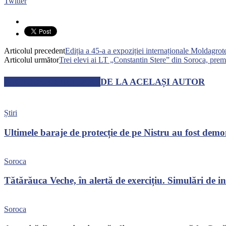
Twitter
Articolul precedent
Ediția a 45-a a expoziției internaționale Moldagr
Articolul următor
Trei elevi ai LT „Constantin Stere” din Soroca, prem
ARTICOLE SIMILARE
DE LA ACELAȘI AUTOR
Știri
Ultimele baraje de protecție de pe Nistru au fost dem
Soroca
Tătărăuca Veche, în alertă de exercițiu. Simulări de inc
Soroca