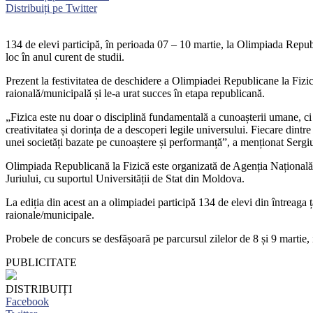
Distribuiți pe Twitter
134 de elevi participă, în perioada 07 – 10 martie, la Olimpiada Republ
loc în anul curent de studii.
Prezent la festivitatea de deschidere a Olimpiadei Republicane la Fizică
raională/municipală și le-a urat succes în etapa republicană.
„Fizica este nu doar o disciplină fundamentală a cunoașterii umane, c
creativitatea și dorința de a descoperi legile universului. Fiecare dintre v
unei societăți bazate pe cunoaștere și performanță”, a menționat Sergi
Olimpiada Republicană la Fizică este organizată de Agenția Națională 
Juriului, cu suportul Universității de Stat din Moldova.
La ediția din acest an a olimpiadei participă 134 de elevi din întreaga 
raionale/municipale.
Probele de concurs se desfășoară pe parcursul zilelor de 8 și 9 martie,
PUBLICITATE
DISTRIBUIȚI
Facebook