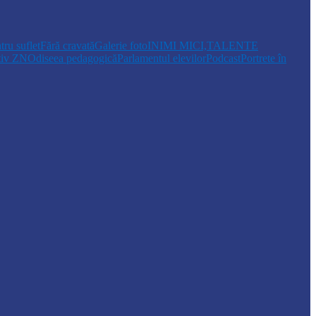
tru suflet
Fără cravată
Galerie foto
INIMI MICI,TALENTE
tiv ZN
Odiseea pedagogică
Parlamentul elevilor
Podcast
Portrete în