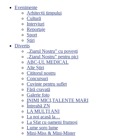
Evenimente
Arhitecții timpului
Cultură
Interviuri
Reportaje
Sport
Știri
Divertis
,,Ziarul Nostru” cu povești
„Ziarul Nostru” pentru pici
ABC-UL MEDICAL
Alte Știri
Cititorul nostru
Concursuri
Cuvinte pentru suflet
Fără cravată
Galerie foto
INIMI MICI,TALENTE MARI
Întreabă ZN
LA MULŢI ANI
La noi acasă la…
La Sfat cu oameni frumoși
Lume soro lume
Mini-Miss & Mini-Mister