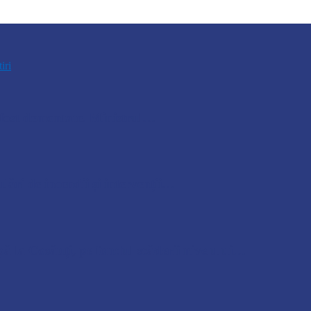
tiri
u fost demontate. Ministrul…
lări de incendii și intervenții…
pă la Cosăuți, pe fondul scăderii nivelului…