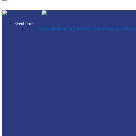
Evenimente
Toate
Arhitecții timpului
Cultură
Interviuri
Reportaje
Sport
Ș
Știri
Ultimele baraje de protecție de pe Nistru a
Soroca
Tătărăuca Veche, în alertă de exercițiu. Simu
Soroca
Autoritățile monitorizează alimentarea cu a
Ocnița