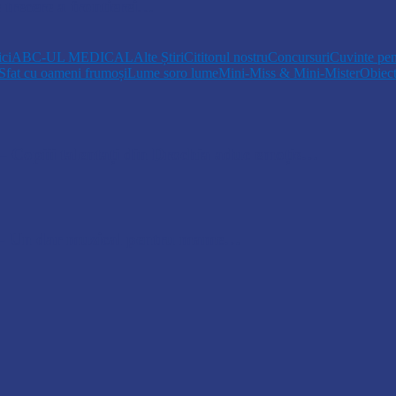
 trecere a frontierei…
ici
ABC-UL MEDICAL
Alte Știri
Cititorul nostru
Concursuri
Cuvinte pen
Sfat cu oameni frumoși
Lume soro lume
Mini-Miss & Mini-Mister
Obiec
opiii talentați din Drochia aduc emoție…
 Un dar muzical pentru mame…