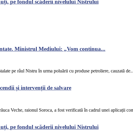
ți, pe fondul scăderii nivelului Nistrului
ontate. Ministrul Mediului: „Vom continua...
alate pe râul Nistru în urma poluării cu produse petroliere, cauzată de..
endii și intervenții de salvare
răuca Veche, raionul Soroca, a fost verificată în cadrul unei aplicații co
ți, pe fondul scăderii nivelului Nistrului