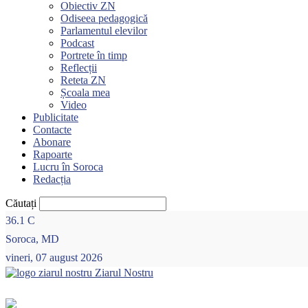
Obiectiv ZN
Odiseea pedagogică
Parlamentul elevilor
Podcast
Portrete în timp
Reflecții
Reteta ZN
Școala mea
Video
Publicitate
Contacte
Abonare
Rapoarte
Lucru în Soroca
Redacția
Căutați
36.1
C
Soroca, MD
vineri, 07 august 2026
Ziarul Nostru