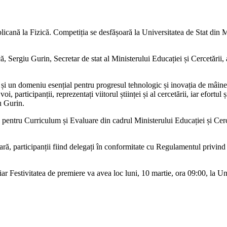
icană la Fizică. Competiția se desfășoară la Universitatea de Stat din Mo
, Sergiu Gurin, Secretar de stat al Ministerului Educației și Cercetării, a
i și un domeniu esențial pentru progresul tehnologic și inovația de mâi
oi, participanții, reprezentați viitorul științei și al cercetării, iar efort
u Gurin.
pentru Curriculum și Evaluare din cadrul Ministerului Educației și Cerc
țară, participanții fiind delegați în conformitate cu Regulamentul privind
 iar Festivitatea de premiere va avea loc luni, 10 martie, ora 09:00, la 