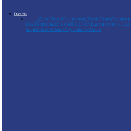
Tutun ascuns pe corp, depistat la punctul de
Divertis
Toate
,,Ziarul Nostru” cu povești
„Ziarul Nostru” pentru p
MARI
Întreabă ZN
LA MULŢI ANI
La noi acasă la…
La 
timp
Reflecții
Reteta ZN
Școala mea
Video
Drochia
„INIMI MICI, TALENTE MARI”(II parte)– C
Drochia
„INIMI MICI, TALENTE MARI”(I parte) –
Podcast
Moro mahalajiu Podcast cu Robert Cerari
Podcast