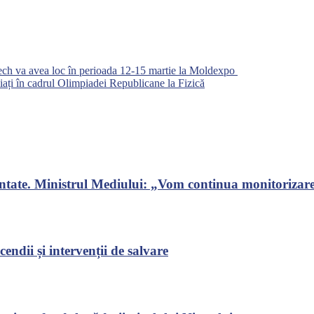
otech va avea loc în perioada 12-15 martie la Moldexpo
iați în cadrul Olimpiadei Republicane la Fizică
ontate. Ministrul Mediului: „Vom continua monitorizarea
endii și intervenții de salvare