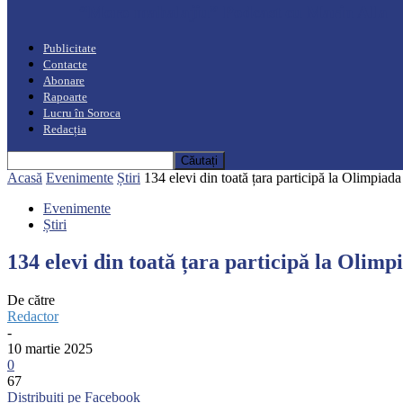
“Moro mahalajiu” Podcast cu Marin Alla
Publicitate
Contacte
Abonare
Rapoarte
Lucru în Soroca
Redacția
Acasă
Evenimente
Știri
134 elevi din toată țara participă la Olimpiad
Evenimente
Știri
134 elevi din toată țara participă la Olimp
De către
Redactor
-
10 martie 2025
0
67
Distribuiți pe Facebook