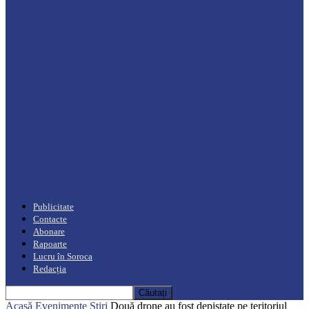
Drochia
„INIMI MICI, TALENTE MARI”(I parte)
– Un dar muzical pentru mame…
Podcast
Moro mahalajiu Podcast cu Robert Cerari
Podcast
“Moro mahalajiu” Podcast cu Marin Alla
Publicitate
Contacte
Abonare
Rapoarte
Lucru în Soroca
Redacția
Acasă
Evenimente
Știri
Două drone au fost depistate pe teritoriul