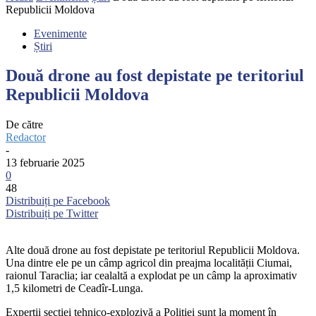
Republicii Moldova
Evenimente
Știri
Două drone au fost depistate pe teritoriul
Republicii Moldova
De către
Redactor
-
13 februarie 2025
0
48
Distribuiți pe Facebook
Distribuiți pe Twitter
Alte două drone au fost depistate pe teritoriul Republicii Moldova.
Una dintre ele pe un câmp agricol din preajma localității Ciumai,
raionul Taraclia; iar cealaltă a explodat pe un câmp la aproximativ
1,5 kilometri de Ceadîr-Lunga.
Experții secției tehnico-explozivă a Poliției sunt la moment în