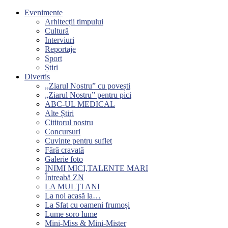
Evenimente
Arhitecții timpului
Cultură
Interviuri
Reportaje
Sport
Știri
Divertis
,,Ziarul Nostru” cu povești
„Ziarul Nostru” pentru pici
ABC-UL MEDICAL
Alte Știri
Cititorul nostru
Concursuri
Cuvinte pentru suflet
Fără cravată
Galerie foto
INIMI MICI,TALENTE MARI
Întreabă ZN
LA MULŢI ANI
La noi acasă la…
La Sfat cu oameni frumoși
Lume soro lume
Mini-Miss & Mini-Mister