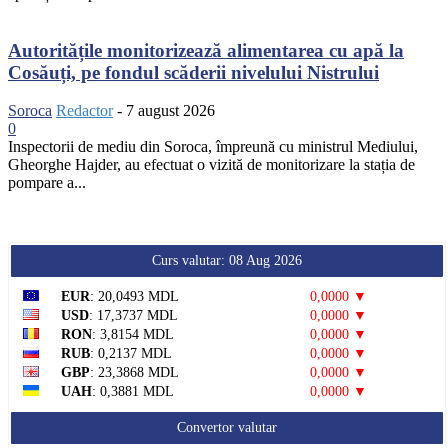
Autoritățile monitorizează alimentarea cu apă la
Cosăuți, pe fondul scăderii nivelului Nistrului
Soroca
Redactor
-
7 august 2026
0
Inspectorii de mediu din Soroca, împreună cu ministrul Mediului,
Gheorghe Hajder, au efectuat o vizită de monitorizare la stația de
pompare a...
Curs valutar: 08 Aug 2026
EUR
: 20,0493 MDL
0,0000 ▼
USD
: 17,3737 MDL
0,0000 ▼
RON
: 3,8154 MDL
0,0000 ▼
RUB
: 0,2137 MDL
0,0000 ▼
GBP
: 23,3868 MDL
0,0000 ▼
UAH
: 0,3881 MDL
0,0000 ▼
Convertor valutar