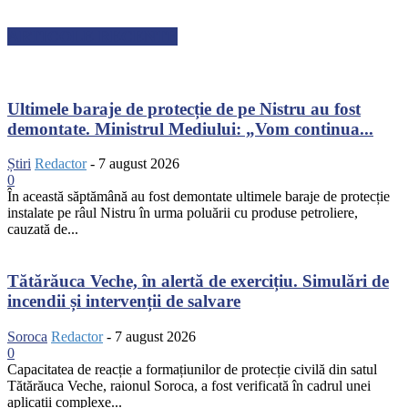
ARTICOLE RECENTE
Ultimele baraje de protecție de pe Nistru au fost
demontate. Ministrul Mediului: „Vom continua...
Știri
Redactor
-
7 august 2026
0
În această săptămână au fost demontate ultimele baraje de protecție
instalate pe râul Nistru în urma poluării cu produse petroliere,
cauzată de...
Tătărăuca Veche, în alertă de exercițiu. Simulări de
incendii și intervenții de salvare
Soroca
Redactor
-
7 august 2026
0
Capacitatea de reacție a formațiunilor de protecție civilă din satul
Tătărăuca Veche, raionul Soroca, a fost verificată în cadrul unei
aplicații complexe...