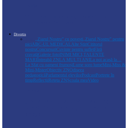
Ocnița
Tutun ascuns pe corp, depistat la punctul
de trecere a frontierei…
Divertis
Toate
,,Ziarul Nostru” cu povești
„Ziarul Nostru” pentru
pici
ABC-UL MEDICAL
Alte Știri
Cititorul
nostru
Concursuri
Cuvinte pentru suflet
Fără
cravată
Galerie foto
INIMI MICI,TALENTE
MARI
Întreabă ZN
LA MULŢI ANI
La noi acasă la…
La Sfat cu oameni frumoși
Lume soro lume
Mini-Miss &
Mini-Mister
Obiectiv ZN
Odiseea
pedagogică
Parlamentul elevilor
Podcast
Portrete în
timp
Reflecții
Reteta ZN
Școala mea
Video
Drochia
„INIMI MICI, TALENTE MARI”(II
parte)– Copiii talentați din Drochia aduc
emoție…