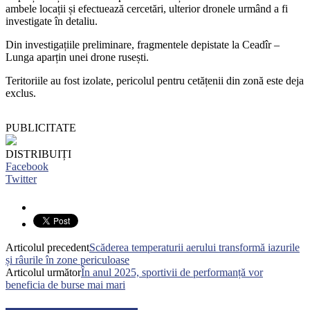
ambele locații și efectuează cercetări, ulterior dronele urmând a fi
investigate în detaliu.
Din investigațiile preliminare, fragmentele depistate la
Ceadîr –
Lunga aparțin unei drone rusești.
Teritoriile au fost izolate, pericolul pentru cetățenii din zonă este deja
exclus.
PUBLICITATE
DISTRIBUIȚI
Facebook
Twitter
Articolul precedent
Scăderea temperaturii aerului transformă iazurile
și râurile în zone periculoase
Articolul următor
În anul 2025, sportivii de performanță vor
beneficia de burse mai mari