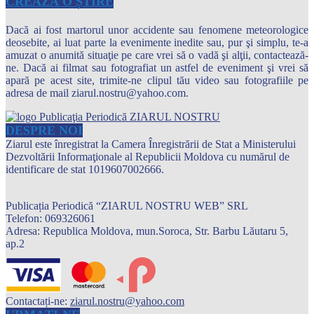
CREAZĂ O ȘTIRE
Dacă ai fost martorul unor accidente sau fenomene meteorologice
deosebite, ai luat parte la evenimente inedite sau, pur şi simplu, te-a
amuzat o anumită situaţie pe care vrei să o vadă şi alţii, contactează-
ne. Dacă ai filmat sau fotografiat un astfel de eveniment şi vrei să
apară pe acest site, trimite-ne clipul tău video sau fotografiile pe
adresa de mail ziarul.nostru@yahoo.com.
DESPRE NOI
Ziarul este înregistrat la Camera Înregistrării de Stat a Ministerului
Dezvoltării Informaţionale al Republicii Moldova cu numărul de
identificare de stat 1019607002666.
Publicația Periodică “ZIARUL NOSTRU WEB” SRL
Telefon: 069326061
Adresa: Republica Moldova, mun.Soroca, Str. Barbu Lăutaru 5,
ap.2
Contactați-ne:
ziarul.nostru@yahoo.com