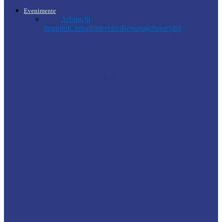
Evenimente
Toate
Arhitecții
timpului
Cultură
Interviuri
Reportaje
Sport
Știri
Știri
Ultimele baraje de protecție de pe Nistru
au fost demontate. Ministrul…
Soroca
Tătărăuca Veche, în alertă de exercițiu.
Simulări de incendii și intervenții…
Soroca
Autoritățile monitorizează alimentarea cu
apă la Cosăuți, pe fondul scăderii
nivelului…