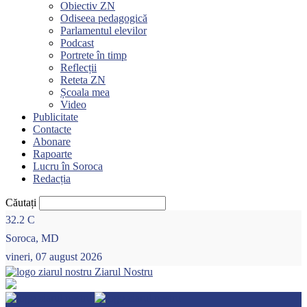
Obiectiv ZN
Odiseea pedagogică
Parlamentul elevilor
Podcast
Portrete în timp
Reflecții
Reteta ZN
Școala mea
Video
Publicitate
Contacte
Abonare
Rapoarte
Lucru în Soroca
Redacția
Căutați
32.2
C
Soroca, MD
vineri, 07 august 2026
Ziarul Nostru