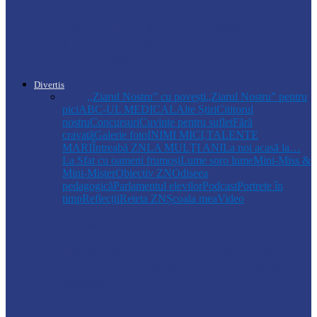
Regulamentul privind relocarea
profesorilor, aprobat de Guvern:
indemnizație de până la…
Divertis
Toate
,,Ziarul Nostru” cu povești
„Ziarul Nostru” pentru
pici
ABC-UL MEDICAL
Alte Știri
Cititorul
nostru
Concursuri
Cuvinte pentru suflet
Fără
cravată
Galerie foto
INIMI MICI,TALENTE
MARI
Întreabă ZN
LA MULŢI ANI
La noi acasă la…
La Sfat cu oameni frumoși
Lume soro lume
Mini-Miss &
Mini-Mister
Obiectiv ZN
Odiseea
pedagogică
Parlamentul elevilor
Podcast
Portrete în
timp
Reflecții
Reteta ZN
Școala mea
Video
Drochia
„INIMI MICI, TALENTE MARI”(II
parte)– Copiii talentați din Drochia aduc
emoție…