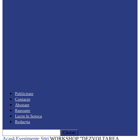
Drochia
„INIMI MICI, TALENTE MARI”(I parte)
– Un dar muzical pentru mame…
Podcast
Moro mahalajiu Podcast cu Robert Cerari
Podcast
“Moro mahalajiu” Podcast cu Marin Alla
Publicitate
Contacte
Abonare
Rapoarte
Lucru în Soroca
Redacția
Acasă
Evenimente
Știri
WORKSHOP ”DEZVOLTAREA