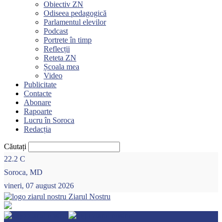
Obiectiv ZN
Odiseea pedagogică
Parlamentul elevilor
Podcast
Portrete în timp
Reflecții
Reteta ZN
Școala mea
Video
Publicitate
Contacte
Abonare
Rapoarte
Lucru în Soroca
Redacția
Căutați
22.2
C
Soroca, MD
vineri, 07 august 2026
Ziarul Nostru