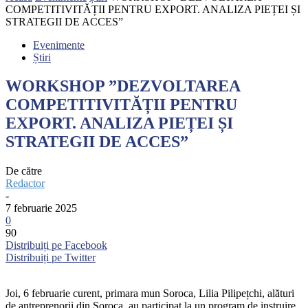
COMPETITIVITĂȚII PENTRU EXPORT. ANALIZA PIEȚEI ȘI
STRATEGII DE ACCES”
Evenimente
Știri
WORKSHOP ”DEZVOLTAREA
COMPETITIVITĂȚII PENTRU
EXPORT. ANALIZA PIEȚEI ȘI
STRATEGII DE ACCES”
De către
Redactor
-
7 februarie 2025
0
90
Distribuiți pe Facebook
Distribuiți pe Twitter
Joi, 6 februarie curent, primara mun Soroca, Lilia Pilipețchi, alături
de antreprenorii din Soroca, au participat la un program de instruire