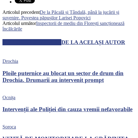
Articolul precedent
De la Păcală și Tândală, până la jucării și
suvenire. Povestea păpușilor Larisei Popovici
Articolul următor
Inspectorii de mediu din Florești sancționează
încălcările
ARTICOLE SIMILARE
DE LA ACELAȘI AUTOR
Drochia
Ploile puternice au blocat un sector de drum din
Drochia. Drumarii au intervenit prompt
Ocnița
Intervenții ale Poliției din cauza vremii nefavorabile
Soroca