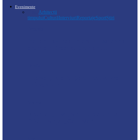
Evenimente
Toate
Arhitecții
timpului
Cultură
Interviuri
Reportaje
Sport
Știri
Drochia
Ploile puternice au blocat un sector de
drum din Drochia. Drumarii…
Ocnița
Intervenții ale Poliției din cauza vremii
nefavorabile
Soroca
VIZITĂ DE MONITORIZARE LA
GRĂDINIȚA „CĂLINA”
Știri