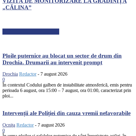
VIZITĂ DE MONITORIZARE LA GRĂDINIȚA
„CĂLINA”
ARTICOLE RECENTE
Ploile puternice au blocat un sector de drum din
Drochia. Drumarii au intervenit prompt
Drochia
Redactor
-
7 august 2026
0
În contextul Codului galben de instabilitate atmosferică, emis pentru
perioada 6 august, ora 15:00 – 7 august, ora 01:00, caracterizat prin
ploi...
Intervenții ale Poliției din cauza vremii nefavorabile
Ocnița
Redactor
-
7 august 2026
0
În urma ploilor și rafalelor puternice de vânt înregistrate astăzi, în