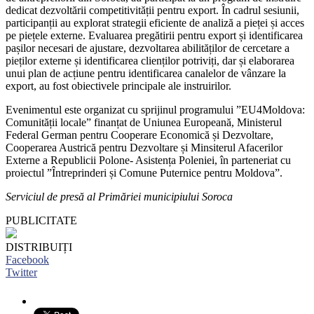
dedicat dezvoltării competitivității pentru export. În cadrul sesiunii,
participanții au explorat strategii eficiente de analiză a pieței și acces
pe piețele externe. Evaluarea pregătirii pentru export și identificarea
pașilor necesari de ajustare,
dezvoltarea abilităților de cercetare a
pieților externe și identificarea clienților potriviți, dar și elaborarea
unui plan de acțiune pentru identificarea canalelor de vânzare la
export, au fost obiectivele principale ale instruirilor.
Evenimentul este organizat cu sprijinul programului ”EU4Moldova:
Comunității locale” finanțat de Uniunea Europeană, Ministerul
Federal German pentru Cooperare Economică și Dezvoltare,
Cooperarea Austrică pentru Dezvoltare și Minsiterul Afacerilor
Externe a Republicii Polone- Asistența Poleniei, în parteneriat cu
proiectul ”Întreprinderi și Comune Puternice pentru Moldova”.
Serviciul de presă al Primăriei municipiului Soroca
PUBLICITATE
DISTRIBUIȚI
Facebook
Twitter