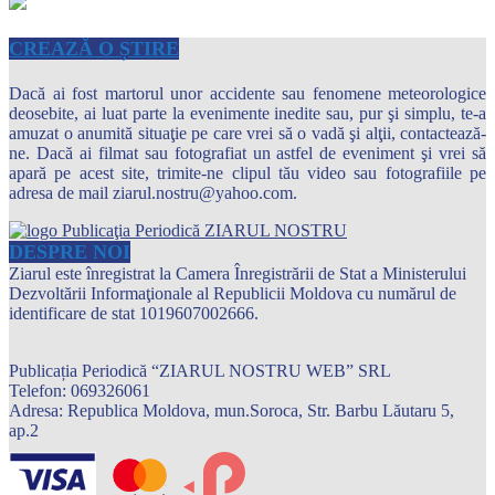
CREAZĂ O ȘTIRE
Dacă ai fost martorul unor accidente sau fenomene meteorologice
deosebite, ai luat parte la evenimente inedite sau, pur şi simplu, te-a
amuzat o anumită situaţie pe care vrei să o vadă şi alţii, contactează-
ne. Dacă ai filmat sau fotografiat un astfel de eveniment şi vrei să
apară pe acest site, trimite-ne clipul tău video sau fotografiile pe
adresa de mail ziarul.nostru@yahoo.com.
DESPRE NOI
Ziarul este înregistrat la Camera Înregistrării de Stat a Ministerului
Dezvoltării Informaţionale al Republicii Moldova cu numărul de
identificare de stat 1019607002666.
Publicația Periodică “ZIARUL NOSTRU WEB” SRL
Telefon: 069326061
Adresa: Republica Moldova, mun.Soroca, Str. Barbu Lăutaru 5,
ap.2