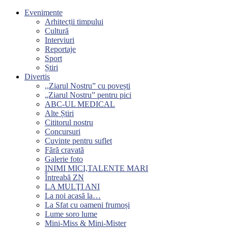
Evenimente
Arhitecții timpului
Cultură
Interviuri
Reportaje
Sport
Știri
Divertis
,,Ziarul Nostru” cu povești
„Ziarul Nostru” pentru pici
ABC-UL MEDICAL
Alte Știri
Cititorul nostru
Concursuri
Cuvinte pentru suflet
Fără cravată
Galerie foto
INIMI MICI,TALENTE MARI
Întreabă ZN
LA MULŢI ANI
La noi acasă la…
La Sfat cu oameni frumoși
Lume soro lume
Mini-Miss & Mini-Mister