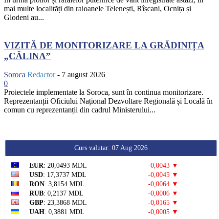
mai multe localități din raioanele Telenești, Rîșcani, Ocnița și
Glodeni au...
VIZITĂ DE MONITORIZARE LA GRĂDINIȚA
„CĂLINA”
Soroca
Redactor
-
7 august 2026
0
Proiectele implementate la Soroca, sunt în continua monitorizare.
Reprezentanții Oficiului Național Dezvoltare Regională și Locală în
comun cu reprezentanții din cadrul Ministerului...
Curs valutar: 07 Aug 2026
EUR
: 20,0493 MDL
-0,0043 ▼
USD
: 17,3737 MDL
-0,0045 ▼
RON
: 3,8154 MDL
-0,0064 ▼
RUB
: 0,2137 MDL
-0,0006 ▼
GBP
: 23,3868 MDL
-0,0165 ▼
UAH
: 0,3881 MDL
-0,0005 ▼